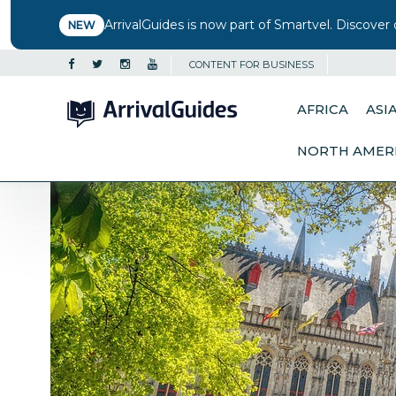
ArrivalGuides is now part of Smartvel. Discover 
NEW
CONTENT FOR BUSINESS
AFRICA
ASI
NORTH AMER