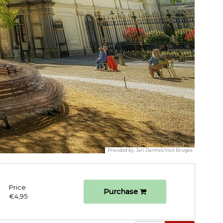
Provided by:
Jan Darthet/Visit Bruges
Price
Purchase
€4,95