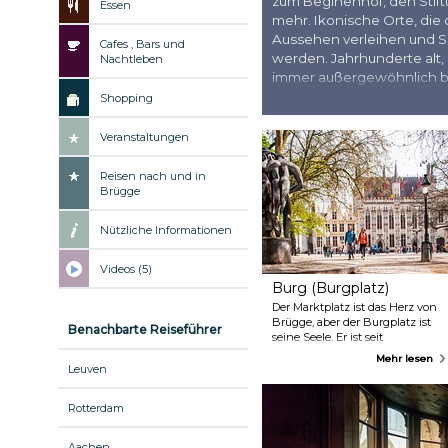
zum Beginenhof, den Stif
Essen
mehr. Ikonische Orte, die
Aussehen verleihen und Si
Cafes , Bars und
werden. Jahrhunderte alt,
Nachtleben
immer außergewöhnlich be
nichts davon verpassen!
Shopping
Veranstaltungen
Reisen nach und in
Brügge
Nützliche Informationen
Videos (5)
Burg (Burgplatz)
Der Marktplatz ist das Herz von
Brügge, aber der Burgplatz ist
Benachbarte Reiseführer
seine Seele. Er ist seit
Jahrhunderten das Zentrum der
Mehr lesen
Macht in der Stadt und die
Leuven
Stadtverwaltung von Brügge
hat immer noch im gotischen
Rotterdam
Rathaus aus dem 14.
Jahrhundert ihren Sitz. Dieser
großartige, majestätische Platz
Aachen