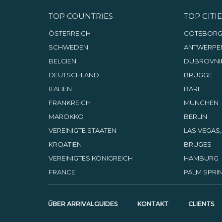
TOP COUNTRIES
TOP CITIE
ÖSTERREICH
GÖTEBOR
SCHWEDEN
ANTWERPE
BELGIEN
DUBROVNI
DEUTSCHLAND
BRÜGGE
ITALIEN
BARI
FRANKREICH
MÜNCHEN
MAROKKO
BERLIN
VEREINIGTE STAATEN
LAS VEGAS
KROATIEN
BRUGES
VEREINIGTES KÖNIGREICH
HAMBURG
FRANCE
PALM SPRIN
ÜBER ARRIVALGUIDES
KONTAKT
CLIENTS