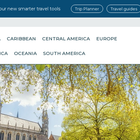
our new smarter travel tools
Trip Planner
Travel guides
A
CARIBBEAN
CENTRAL AMERICA
EUROPE
ICA
OCEANIA
SOUTH AMERICA