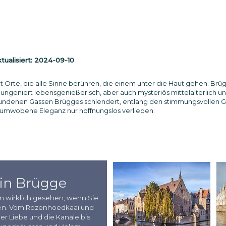
ualisiert:
2024-09-10
ibt Orte, die alle Sinne berühren, die einem unter die Haut gehen. Brüg
 ungeniert lebensgenießerisch, aber auch mysteriös mittelalterlich
denen Gassen Brügges schlendert, entlang den stimmungsvollen Gr
sumwobene Eleganz nur hoffnungslos verlieben.
in Brügge
n wirklich gesehen, wenn Sie
ben. Vom Rozenhoedkaai und
er Liebe und die Kanäle bis