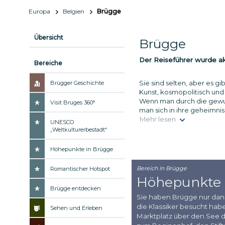
Europa
Belgien
Brügge
Übersicht
Brügge
Der Reiseführer wurde akt
Bereiche
Sie sind selten, aber es g
Brügger Geschichte
Kunst, kosmopolitisch und
Wenn man durch die gewun
Visit Bruges 360°
man sich in ihre geheimni
Mehr lesen
UNESCO
„Weltkulturerbestadt“
Höhepunkte in Brügge
Bereich In Brügge
Romantischer Hotspot
Höhepunkte 
Brügge entdecken
Sie haben Brügge nur dan
die Klassiker besucht ha
Sehen und Erleben
Marktplatz über den See d