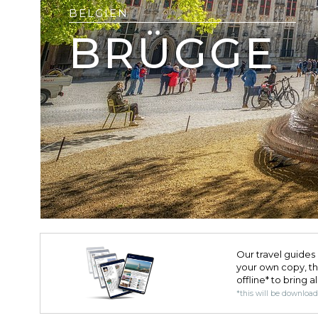
BELGIEN
BRÜGGE
Our travel guides 
your own copy, the 
offline* to bring a
*this will be downloa