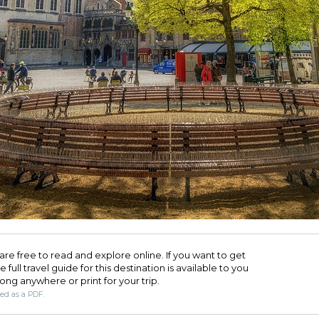
are free to read and explore online. If you want to get
full travel guide for this destination is available to you
long anywhere or print for your trip.​
ded as a PDF.