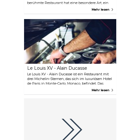
berühmte Restaurant hat eine besondere Art, ein
schönes Mittagessen an einem entspannten Tag
Mehr lesen
zu bieten. Hier finden Sie ein gut bestücktes Buffet
und Speisen à la Carte mit mediterranen Aromen.
Le Louis XV - Alain Ducasse
Le Louis XV - Alain Ducasse ist ein Restaurant mit
drei Michelin-Sternen, das sich im luxuriösen Hotel
de Paris in Monte-Carlo, Monaco, befindet. Das
Restaurant ist für seine außergewöhnliche
Mehr lesen
französische Küche bekannt, die den
Schwerpunkt auf lokale und saisonale Zutaten legt.
Unter der Leitung des weltberühmten Chefkochs
Alain Ducasse werden hier innovative und zugleich
traditionsreiche Gerichte zubereitet. Der elegante
und opulente Speiseraum ist mit
Kristallkronleuchtern geschmückt und bietet einen
atemberaubenden Blick auf das Mittelmeer. Das
Restaurant ist ein Muss für Feinschmecker und all
jene, die ein unvergessliches kulinarisches Erlebnis
suchen.