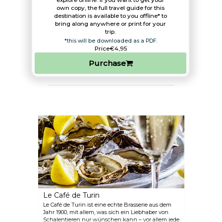
explore online. If you want to get your
own copy, the full travel guide for this
destination is available to you offline* to
bring along anywhere or print for your
trip.​
*this will be downloaded as a PDF.
Price
€4,95
Purchase
Le Café de Turin
Le Café de Turin ist eine echte Brasserie aus dem
Jahr 1900, mit allem, was sich ein Liebhaber von
Schalentieren nur wünschen kann – vor allem jede