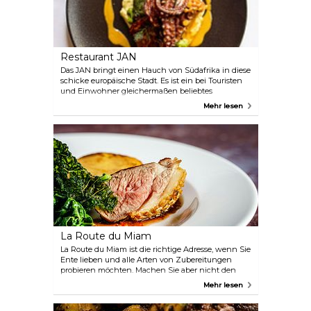
Restaurant JAN
Das JAN bringt einen Hauch von Südafrika in diese
schicke europäische Stadt. Es ist ein bei Touristen
und Einwohner gleichermaßen beliebtes
Restaurant, das sich direkt hinter dem alten Hafen
Mehr lesen
befindet. Das Essen ist absolut umwerfend, und die
skurrile Spezialität sind edle Picknickboxen.
La Route du Miam
La Route du Miam ist die richtige Adresse, wenn Sie
Ente lieben und alle Arten von Zubereitungen
probieren möchten. Machen Sie aber nicht den
Fehler und werden Sie nach dem Hauptgang zu
Mehr lesen
satt, denn das Dessert wollen Sie hier nicht
verpassen.