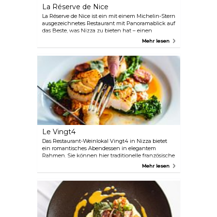
La Réserve de Nice
La Réserve de Nice ist ein mit einem Michelin-Stern
ausgezeichnetes Restaurant mit Panoramablick auf
das Beste, was Nizza zu bieten hat – einen
herrlichen Blick auf das Meer und den
Mehr lesen
Sonnenuntergang über der Baie des Anges. Der
Chefkoch Sébastien Mahuet arbeitet mit lokal
produziertem, schmackhaftem Gemüse, das seinen
Gerichten einen exquisiten Geschmack verleiht.
Le Vingt4
Das Restaurant-Weinlokal Vingt4 in Nizza bietet
ein romantisches Abendessen in elegantem
Rahmen. Sie können hier traditionelle französische
Küche wie Seebrassenfilets, gebratenes Lamm und
Mehr lesen
frische Jakobsmuscheln genießen. Es ist ein sehr
modernes Restaurant, aber dennoch sehr
gemütlich.