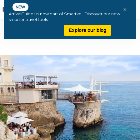
NEW
×
ArrivalGuides is now part of Smartvel. Discover our new
smarter travel tools
Explore our blog