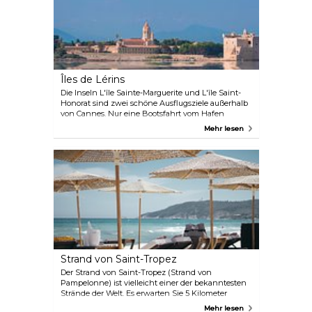
beherbergt auch einen bezaubernden botanischen
Garten mit exotischen Pflanzen und Bäumen.
Îles de Lérins
Die Inseln L'île Sainte-Marguerite und L'île Saint-
Honorat sind zwei schöne Ausflugsziele außerhalb
von Cannes. Nur eine Bootsfahrt vom Hafen
entfernt, hinter dem Palastkino, können Sie zu
Mehr lesen
diesen Inseln fahren, die fünfzehn bzw. dreißig
Minuten von Cannes entfernt sind. L’île Sainte-
Marguerite war einst eine Gefängnisinsel, auf der
im 17. Jahrhundert ein geheimnisvoller, maskierter
Gefangener festgehalten wurde. Auf der
friedlichen, blumengeschmückten Insel Saint-
Honorat befindet sich ein Kloster.
Strand von Saint-Tropez
Der Strand von Saint-Tropez (Strand von
Pampelonne) ist vielleicht einer der bekanntesten
Strände der Welt. Es erwarten Sie 5 Kilometer
weißer Sandstrand und klares blaues Meer. Das
Mehr lesen