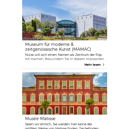
Kunst.
Museum für moderne &
zeitgenössische Kunst (MAMAC)
Nizza will sich einen Namen als Zentrum der Pop
Art machen. Bewundern Sie in diesem imposanten
Gebäude Nizzas berühmte lokale Künstler wie Ben
Mehr lesen
und Niki de Sainte Phalle. Letztere hat 170 ihrer
Werke gestiftet, aber auch Werke von Andy Warhol,
Picasso und dergleichen sind zu sehen.
Musée Matisse
Seien wir ehrlich, Sie werden hier keine der
größten Werke von Matisse finden. Sie befinden