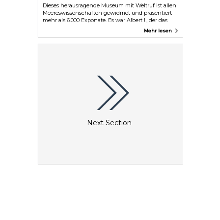
Dieses herausragende Museum mit Weltruf ist allen
Meereswissenschaften gewidmet und präsentiert
mehr als 6.000 Exponate. Es war Albert I., der das
Museum 1910 gründete, und heute sind seine
Mehr lesen
Sammlungen der Meeresfauna unbezahlbar und
einzigartig. Im bekannten „Aquarium“ finden Sie
etwa 90 Becken mit den seltensten Fischarten in
wunderbaren Formen und Farben. Das
Museumsgebäude ist an sich schon eine Attraktion.
Es befindet sich am Felshang in Monaco-Ville und
ist eines der faszinierendsten Gebäude Monacos.
Next Section