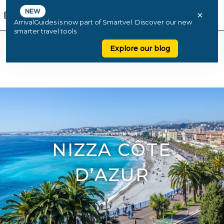
NEW
×
ArrivalGuides is now part of Smartvel. Discover our new
smarter travel tools
Explore our blog
NIZZA CÔTE
D’AZUR