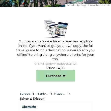
Provided by:
Sergii Zinko/shutterstock
Our travel guides are free to read and explore
online. If you want to get your own copy, the full
travel guide for this destination is available to you
offline* to bring along anywhere or print for your
trip.​
*this will be downloaded as a PDF.
Price
€4,95
Purchase
Europa
Frankreich
Nizza Côte d’Azur
Sehen & Erleben
Übersicht