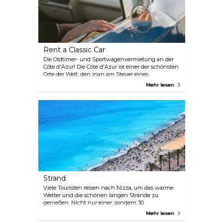
Nizza.
Rent a Classic Car
Die Oldtimer- und Sportwagenvermietung an der
Côte d'Azur! Die Côte d'Azur ist einer der schönsten
Orte der Welt, den man am Steuer eines
klassischen Sportwagens genießen kann. Fahren
Mehr lesen
Sie in einem Porsche 356 Speedster durchs Land,
cruisen Sie in einem Ford Mustang die Croisette in
Cannes entlang, bezwingen Sie die scharfen
Kurven der Rallye Monte Carlo in einem Alpine
Berlinette oder fahren Sie in einem Jaguar E-Type
zu einem Dinner nach Monaco. Nizza und seine
Region sind ein Paradies für Autoliebhaber …
Strand
Viele Touristen reisen nach Nizza, um das warme
Wetter und die schönen langen Strände zu
genießen. Nicht nur einer, sondern 30
wunderschöne Strände erstrecken sich so weit das
Mehr lesen
Auge reicht. Entlang der Strände finden Sie die