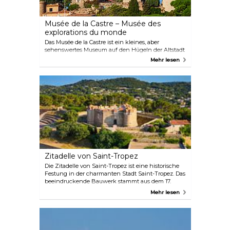
Musée de la Castre – Musée des
explorations du monde
Das Musée de la Castre ist ein kleines, aber
sehenswertes Museum auf den Hügeln der Altstadt
von Cannes, das in den Ruinen einer
Mehr lesen
mittelalterlichen Burg untergebracht ist und unter
Denkmalschutz steht. Es beherbergt eine
umfangreiche Sammlung von Altertümern,
hauptsächlich aus dem Mittelmeerraum und dem
Nahen Osten. Das Musée de la Castre ist ein Muss
für Kunstliebhaber und Ethnographen
gleichermaßen.
Zitadelle von Saint-Tropez
Die Zitadelle von Saint-Tropez ist eine historische
Festung in der charmanten Stadt Saint-Tropez. Das
beeindruckende Bauwerk stammt aus dem 17.
Jahrhundert und bietet einen atemberaubenden
Mehr lesen
Blick auf das Mittelmeer und die darunter liegende
Stadt. Besucher können die verschiedenen Räume
und Ausstellungsstücke in der Festung erkunden,
darunter ein Schifffahrtsmuseum und eine
Sammlung zeitgenössischer Kunst. Die Zitadelle