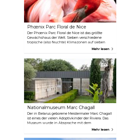
Phœnix Parc Floral de Nice
Der Phœnix Parc Floral de Nice ist das größte
Gewächshaus der Welt. Sieben verschiedene
tropische (also feuchte) Klimazonen auf sieben
Hektar, vollgepackt mit 2.500 verschiedenen
Mehr lesen
Pflanzen. Hier kann man im Schatten einer (fast)
unbekannten Palme spazieren gehen, einen Baby-
Hai beobachten, an tausend Blumen riechen und
dem Gesang der Vögel aus den Lautsprechern
lauschen.
Nationalmuseum Marc Chagall
Der in Belarus geborene Meistermaler Marc Chagall
ist eines der vielen Adoptivkinder der Riviera. Das
Museum wurde in Absprache mit dem
künstlerischen Genie selbst zum Thema der
Mehr lesen
biblischen Kunst errichtet. Das Museum zeigt
regelmäßig wechselnde Ausstellungen jüdischer