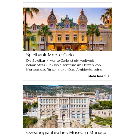
Meer ist seicht, was ihn zu einem perfekten Strand
für Familien mit Kindern macht. In der Nähe gibt
es auch gute Einrichtungen wie Toiletten,
Duschen, Cafés und Restaurants.
Spielbank Monte-Carlo
Die Spielbank Monte-Carlo ist ein weltweit
bekanntes Glücksspielzentrum im Herzen von
Monaco, das für sein luxuriöses Ambiente, seine
Spieltische mit hohen Einsätzen und seine
Mehr lesen
glamouröse Kundschaft bekannt ist. Die 1863
erbaute Spielbank ist ein Meisterwerk der Belle-
Époque-Architektur und eines der Wahrzeichen
Monacos. Mit ihrer atemberaubenden
Innenausstattung, dem üppigen Dekor und der
legendären Geschichte bietet die Spielbank Monte-
Carlo ein einzigartiges und unvergessliches
Erlebnis. Egal, ob Sie ein erfahrener Spieler sind
oder einfach nur die Atmosphäre einer der weltweit
glamourösesten Spielbanken genießen möchten,
Monte-Carlo ist ein Muss für jeden Besucher.
Ozeanographisches Museum Monaco