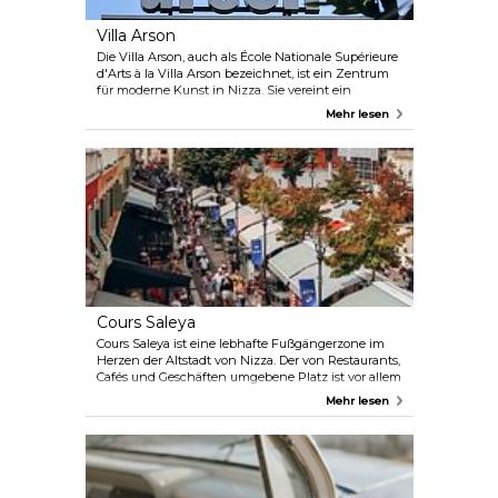
Villa Arson
Die Villa Arson, auch als École Nationale Supérieure
d'Arts à la Villa Arson bezeichnet, ist ein Zentrum
für moderne Kunst in Nizza. Sie vereint ein
französisches Kunstmuseum, eine Eliteschule und
Mehr lesen
eine Forschungseinrichtung für zeitgenössische
Kunst, in der häufig Aufführungen von aktuellen
und ehemaligen Studenten stattfinden.
Cours Saleya
Cours Saleya ist eine lebhafte Fußgängerzone im
Herzen der Altstadt von Nizza. Der von Restaurants,
Cafés und Geschäften umgebene Platz ist vor allem
für seinen täglichen Markt bekannt, auf dem
Mehr lesen
frische Produkte, Blumen und lokale
Kunsthandwerksprodukte angeboten werden. Der
Markt findet hier seit dem 18. Jahrhundert statt. Die
lebendige Atmosphäre des Platzes, die malerische
Umgebung und die kulturellen Attraktionen
machen ihn zu einem unverzichtbaren Ziel in