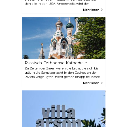
sich alle in den USA. Andererseits wird der
Werdegang des künstlerischen Genies von seinem
Mehr lesen
Krankenbett als junger Mann bis zu seinem Grab
hinter dem Museum anschaulich dargestellt. Nach
einem Besuch können Sie auf den Spuren des
Malers wandeln und das Licht in jedem Gemälde
vergleichen. Außerdem ist die ockerfarbene Villa an
sich schon schön.
Russisch-Orthodoxe Kathedrale
Zu Zeiten der Zaren waren die Leute, die sich bis
spät in die Samstagnacht in den Casinos an der
Riviera vergnügten, nicht gerade knapp bei Kasse.
Sonntags gingen sie hier allerdings in die Kirche.
Mehr lesen
Nach dem Zusammenbruch des Kommunismus in
Osteuropa ist alles wie früher, aber jetzt regnet es
dicke Bündel von Dollars auf die Riviera – und die
wunderschön restaurierte Kathedrale. Es gilt eine
strenge Kleiderordnung.