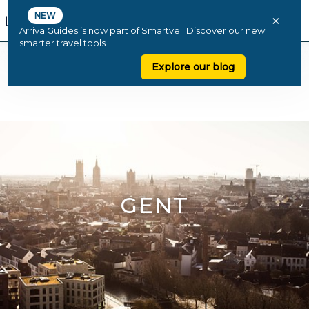
NEW
×
ArrivalGuides is now part of Smartvel. Discover our new
smarter travel tools
Explore our blog
GENT