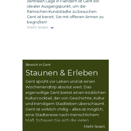
zentralen Lage in Flandern ist Gent ein
idealer Ausgangspunkt, um die
flämischen Kunststädte zu besuchen.
Gent ist bereit, Sie mit offenen Armen zu
begrüßen!
Mehr lesen
Bereich In Gent
Staunen & Erleben
Gent sprüht vor Leben und ist einen
Wochenendtrip absolut wert. Das
eigenwillige Gent bietet einen köstlichen
Kulturcocktail, der von Geschichte, Kultur
und trendigem Stadtleben überschäumt.
Gent ist wirklich chillig – alles ist möglich,
eine Städtereise nach menschlichem
Maß. Schauen Sie sich die vielen
Sehenswürdigkeiten dieser lebendigen
Mehr lesen