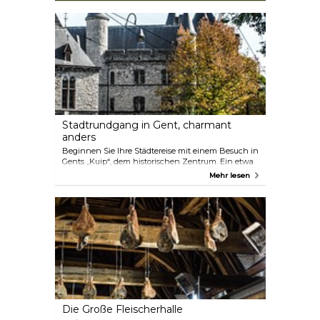
Stadt Gent an. Hier gibt es Schätze in
Hülle und Fülle. Gent verwöhnt Sie!
Wählen Sie. Machen Sie mit.
Stadt­rund­gang in Gent, char­mant
anders
Beginnen Sie Ihre Städtereise mit einem Besuch in
Gents „Kuip“, dem historischen Zentrum. Ein etwa
zweistündiger Stadtrundgang. Dem
Mehr lesen
Geheimnisvollen auf der Spur, zur Grafenburg
spazieren, die Gras- und Korenlei erkunden und die
berühmte Turmreihe von Gent sehen.
Augenschmaus im Überfluss: Erkunden Sie die
moderne Architektur der Stadthalle und das
rustikale Patershol, ein altes Viertel mit
mittelalterlichen Straßenmustern und einer
Vielzahl von kleinen Restaurants. Schließlich ist
der Genter ein Geselligkeitsmensch, ein
Lebensgenießer.
Die Große Fleischerhalle