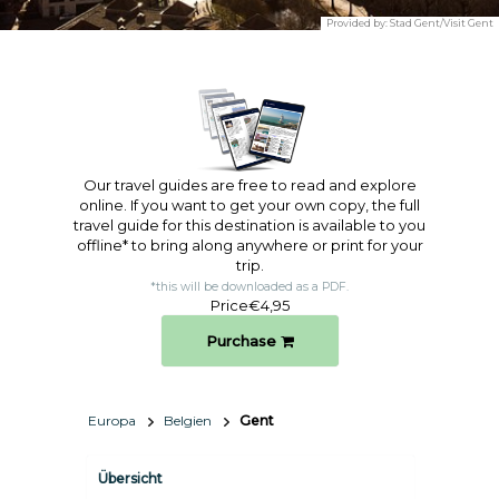
Provided by:
Stad Gent/Visit Gent
Our travel guides are free to read and explore
online. If you want to get your own copy, the full
travel guide for this destination is available to you
offline* to bring along anywhere or print for your
trip.​
*this will be downloaded as a PDF.
Price
€4,95
Purchase
Europa
Belgien
Gent
Übersicht