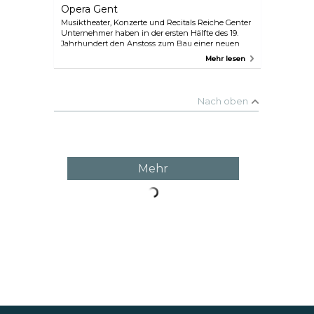
Ope­ra Gent
Musiktheater, Konzerte und Recitals Reiche Genter
Unternehmer haben in der ersten Hälfte des 19.
Jahrhundert den Anstoss zum Bau einer neuen
luxuriösen Oper gegeben. Sie sollte zum
Mehr lesen
Aushängeschild ihres neu erworbenen Wohlstands
werden, und so wurde nicht so genau aufs Geld
geschaut. In dem prachtvollen, hufeisenförmigen
Aufführungssaal galt es nicht nur zu sehen,
Nach oben
sondern auch gesehen zu werden. Der
eindrucksvolle Kronleuchter und die insgesamt 90
Meter langen drei Salons sind eine Attraktion für
sich.
Mehr