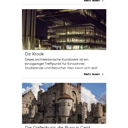
Mehr lesen
& Erde sowie der Abteigarten) kann kostenlos
und Schelde (Mann) flankiert. Im komplett
besichtigt werden.
renovierten Gebäude befindet sich unter anderen
die Auskunftsstelle des Fremdenverkehrsamtes
Gent. Für die verschiedensten Infos: eine einzige
Adresse!
De Krook
Dieses architektonische Kunstwerk ist ein
einzigartiger Treffpunkt für Einwohner,
Studierende und Besucher. Man kann sich dort
treffen, Kultur schnuppern, in aller Ruhe etwas
Mehr lesen
trinken oder sich mit Innovationen und Techniken
wie 3D-Druck und Virtual Reality beschäftigen. Das
Gebäude verbindet nicht nur Menschen
miteinander, sondern auch das historische
Zentrum mit dem Kunstviertel. Auf dem Gelände
arbeiten verschiedene Einrichtungen zusammen
und bieten ihre Dienstleistungen an. Es gibt schon
eine Bezeichnung für sie: „De-Krook-Bewohner“.
Neben der Stadtbibliothek haben auch das Imec
(flämisches Forschungszentrum für Nano- und
Mikroelektronik) und die Universität Gent einen
Platz in De Krook. Im Gebäude gibt es auch einen
Die Grafenburg, die Burg in Gent