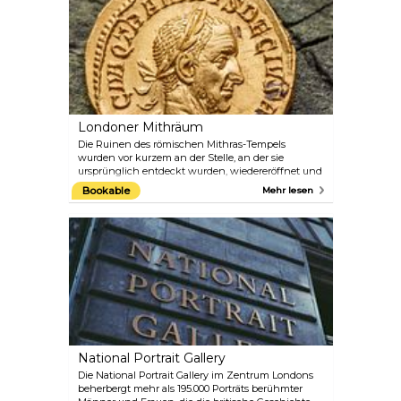
blutige, grausame und erschreckende
Vergangenheit der Stadt. Halten Sie unterwegs
Ausschau nach Jack the Ripper und Sweeney
Todd. Dies ist keine Attraktion für Menschen mit
nervösem Gemüt.
Londoner Mithräum
Die Ruinen des römischen Mithras-Tempels
wurden vor kurzem an der Stelle, an der sie
ursprünglich entdeckt wurden, wiedereröffnet und
können im Untergeschoss des europäischen
Bookable
Mehr lesen
Hauptsitzes von Bloomberg in Walbrook 12
besichtigt werden. Es gibt auch einige andere
Ausstellungen, die sowohl historische Artefakte als
auch zeitgenössische Kunstwerke umfassen.
National Portrait Gallery
Die National Portrait Gallery im Zentrum Londons
beherbergt mehr als 195.000 Porträts berühmter