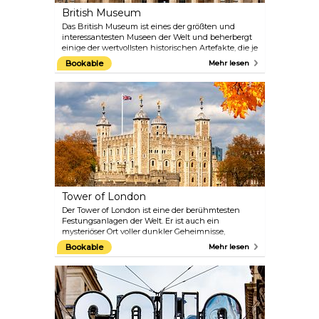
British Museum
Das British Museum ist eines der größten und
interessantesten Museen der Welt und beherbergt
einige der wertvollsten historischen Artefakte, die je
gefunden wurden. Die umfangreiche Ausstellung
Bookable
Mehr lesen
umfasst den Stein von Rosette, assyrische Schätze,
ägyptische Mumien und den spektakulär
beleuchteten Great Court, in dem sich auch das
neue Restaurant des Museums befindet. Dieses
Restaurant ist ein idealer Ort für einen
Nachmittagstee unter dem spektakulären Dach des
Hofes. Es werden auch kostenlose Touren durch
das Museum und Führungen angeboten. Die
Touren werden von sachkundigen Experten auf
ihrem Fachgebiet geleitet – lassen Sie sich diese
großartige Gelegenheit zum Lernen nicht
entgehen.
Tower of London
Der Tower of London ist eine der berühmtesten
Festungsanlagen der Welt. Er ist auch ein
mysteriöser Ort voller dunkler Geheimnisse,
seltsamer Geschichten und historischer Relikte.
Bookable
Mehr lesen
Hier können Sie die unschätzbaren Kronjuwelen
bewundern, den mittelalterlichen Palast erkunden,
den berüchtigten Bloody Tower besuchen und an
einer Führung mit einem Yeoman Warder
teilnehmen, um mehr über die vielen
Hinrichtungen zu erfahren, die hier stattfanden.