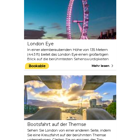
viktorianische Pracht der Lords Chamber und
sehen Sie die berühmten grünen Bänke in der
Commons Chamber. Audioguides und Führungen
sind in Englisch, Französisch, Deutsch, Italienisch,
Spanisch, Russisch und Mandarin erhältlich.
London Eye
In einer atemberaubenden Höhe von 135 Metern
(443 ft) bietet das London Eye einen großartigen
Blick auf die berühmtesten Sehenswürdigkeiten
der Hauptstadt. Eine volle Umdrehung des
Bookable
Mehr lesen
Riesenrads in einer der Glaskabinen dauert etwa 30
Minuten und ist so beliebt, dass es jedes Jahr mehr
Besucher hat als das Taj Mahal und die Großen
Pyramiden von Gizeh. Und wenn Sie einmal eine
360-Grad-Fahrt mit dem Rad gemacht haben,
werden Sie verstehen, warum.
Bootsfahrt auf der Themse
Sehen Sie London von einer anderen Seite, indem
Sie eine Kreuzfahrt auf der berühmten Themse
unternehmen. Gleiten Sie an einigen der Top-