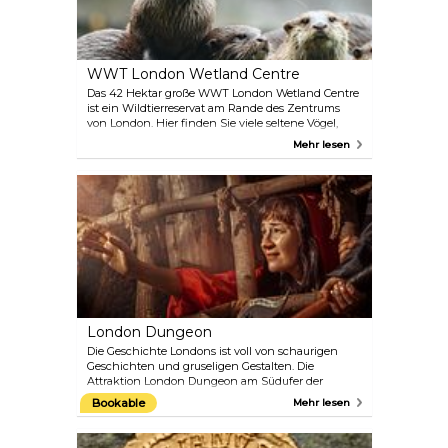
Führungen und Vorträge sowie die jährliche
Hampton Court Palace Flower Show.
WWT London Wetland Centre
Das 42 Hektar große WWT London Wetland Centre
ist ein Wildtierreservat am Rande des Zentrums
von London. Hier finden Sie viele seltene Vögel,
wunderschöne Seen, ruhige Gärten und
Mehr lesen
beruhigende Wiesen, die zum Spazierengehen
und Bewundern einladen. Halten Sie die Augen
offen, denn mit etwas Glück können Sie eine
Otterfamilie entdecken. Sie können auch an einer
kostenlosen Führung teilnehmen, bevor Sie sich
im Water’s Edge Café entspannen. Für Kinder gibt
es Erlebnisbereiche drinnen und draußen.
London Dungeon
Die Geschichte Londons ist voll von schaurigen
Geschichten und gruseligen Gestalten. Die
Attraktion London Dungeon am Südufer der
Themse erzählt einige dieser blutigen Geschichten
Bookable
Mehr lesen
neu. Mit Hilfe von Kostümen, 360°-Sets und einer
Vielzahl von Spezialeffekten führt London
Dungeon Sie in 90 Minuten durch die 1000-jährige