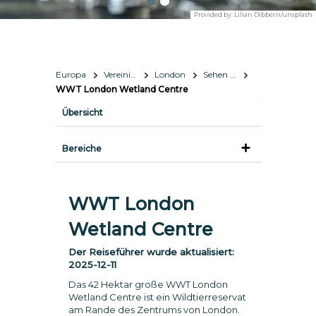
Provided by:
Lilian Dibbern/unsplash
Europa
Vereinigtes Königreich
London
Sehen & Erleben
WWT London Wetland Centre
Übersicht
Bereiche
WWT London
Wetland Centre
Der Reiseführer wurde aktualisiert:
2025-12-11
Das 42 Hektar große WWT London
Wetland Centre ist ein Wildtierreservat
am Rande des Zentrums von London.