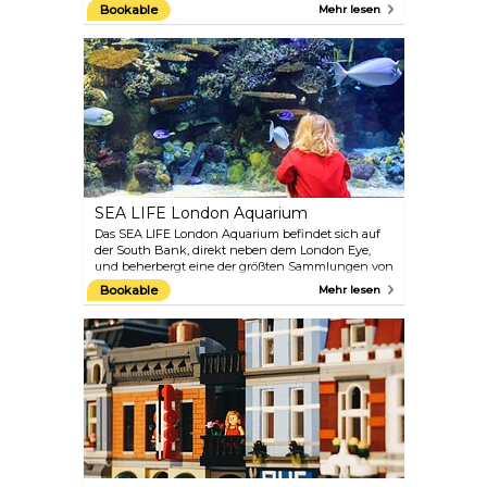
Sie das Davies Alpine House und erleben Sie die
Bookable
Mehr lesen
hochalpinen Bedingungen, die das Wachstum von
Alpenpflanzen ermöglichen, machen Sie im
Princess of Wales Conservatory einen Ausflug von
der Wüste in den Dschungel, bestaunen Sie
heimtückische fleischfressende Pflanzen und
genießen Sie von der Großen Pagode aus einen
weiten Blick über London.
SEA LIFE London Aquarium
Das SEA LIFE London Aquarium befindet sich auf
der South Bank, direkt neben dem London Eye,
und beherbergt eine der größten Sammlungen von
Meereslebewesen aus aller Welt in Europa mit mehr
Bookable
Mehr lesen
als 500 Arten, 14 Themenbereichen und zwei
Millionen Litern Wasser. Zu den Attraktionen der
Ausstellung gehören Seepferdchen, Oktopusse,
Zebrahaie und Clownfische. Es gibt auch
interaktive Erlebnisse, so können Sie
Tauchvorführungen sehen, bei der Fütterung der
Haie zuschauen oder sogar selbst versuchen, die
Stachelrochen zu füttern. Und vergessen Sie nicht,
im gläsernen Tunnelgang einen Tauchgang „unter
dem Meer“ zu machen.