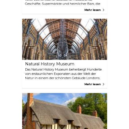
Geschäfte, Supermärkte und heimlicher Bars, die
mit roten Laternen und roten Bögen geschmückt
Mehr lesen
sind. Probieren Sie authentische Buns im BaoziInn
in der Bun House, kantonesische Klassiker wie
gebratene Ente auf Reis im Café TPT oder schauen
Sie im Gerrard's Corner vorbei, wo Sie eine große
Portion Nostalgie und die bezaubernde Retro-
Atmosphäre genießen können. Hier gibt es immer
etwas Neues zu entdecken!
Natural History Museum
Das Natural History Museum beherbergt Hunderte
von erstaunlichen Exponaten aus der Welt der
Natur in einem der schönsten Gebäude Londons,
dem Wahrzeichen der Stadt. Zu den Highlights
Mehr lesen
gehören die beliebte Dinosaurier-Galerie, das Modell
eines Blauwals und die Cocoon-Sonderausstellung
für Arten. Im Darwin Centre, dem hochmodernen
Attenborough Studio, finden Veranstaltungen und
Debatten statt, bei denen Sie die Gelegenheit
haben, wichtige Wissenschaftler zu treffen.