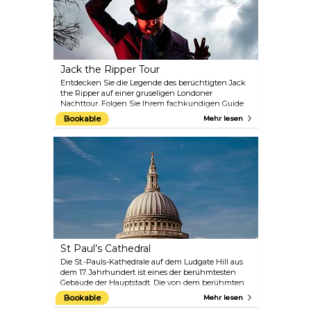
werden. Ein Muss für Fans des beliebtesten
Zauberers der Welt.
Jack the Ripper Tour
Entdecken Sie die Legende des berüchtigten Jack
the Ripper auf einer gruseligen Londoner
Nachttour. Folgen Sie Ihrem fachkundigen Guide
durch die schummrigen Gassen von Whitechapel
Bookable
Mehr lesen
und lauschen Sie den verstörenden Geschichten
und Verschwörungstheorien über einen der
berüchtigtsten Serienmörder der Geschichte.
Erleben Sie, wie die Straßen des viktorianischen
Londons durch innovative RIPPER-VISION™-
Projektionen zum Leben erweckt werden.
St Paul’s Cathedral
Die St.-Pauls-Kathedrale auf dem Ludgate Hill aus
dem 17. Jahrhundert ist eines der berühmtesten
Gebäude der Hauptstadt. Die von dem berühmten
Sir Christopher Wren entworfene Kathedrale war
Bookable
Mehr lesen
noch bis 1962 das höchste Gebäude in London.