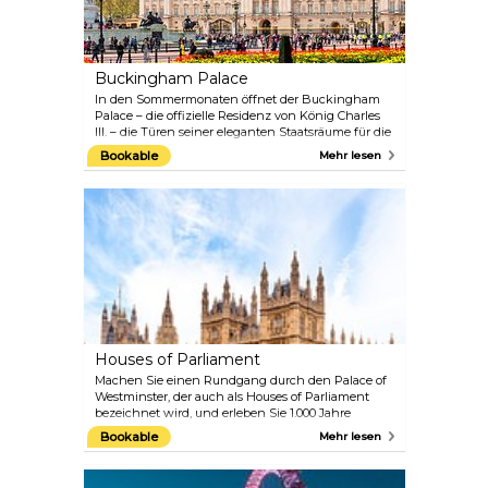
Buckingham Palace
In den Sommermonaten öffnet der Buckingham
Palace – die offizielle Residenz von König Charles
III. – die Türen seiner eleganten Staatsräume für die
Öffentlichkeit. Die Räume bieten nicht nur eine
Bookable
Mehr lesen
schicke Kulisse für viele offizielle königliche
Anlässe, sondern beherbergen auch einige der
schönsten Schätze aus der Royal Collection,
darunter Gemälde, Skulpturen und feine
französische Möbel.
Houses of Parliament
Machen Sie einen Rundgang durch den Palace of
Westminster, der auch als Houses of Parliament
bezeichnet wird, und erleben Sie 1.000 Jahre
Geschichte. Die Besucher werden in der
Bookable
Mehr lesen
Westminster Hall begrüßt, bevor sie in die
Fußstapfen der Königin bei der Staatseröffnung
des Parlaments treten. Bestaunen Sie die