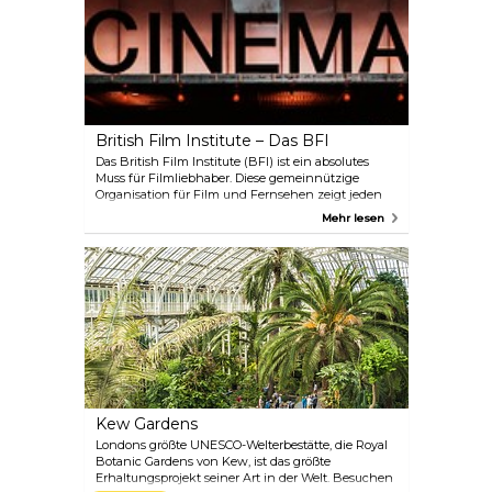
Bourgeois.
British Film Institute – Das BFI
Das British Film Institute (BFI) ist ein absolutes
Muss für Filmliebhaber. Diese gemeinnützige
Organisation für Film und Fernsehen zeigt jeden
Tag Filme: von den neuesten und größten
Mehr lesen
Blockbustern in ihrem spektakulären IMAX-
Theater bis hin zu alten Klassikern und Indie-
Lieblingen in ihren kleineren, intimeren Sälen. Das
renovierte BFI befindet sich in Southbank, dem
perfekten Ort, um die Aussicht auf das Flussufer zu
genießen und sich in der kreativen Gesellschaft
lokaler Film- und Theaterliebhaber aufzuhalten.
Das Restaurant und die Bar des BFI am Flussufer
eignen sich hervorragend für Verabredungen oder
um mit Freunden über den neuesten Film zu
diskutieren.
Kew Gardens
Londons größte UNESCO-Welterbestätte, die Royal
Botanic Gardens von Kew, ist das größte
Erhaltungsprojekt seiner Art in der Welt. Besuchen