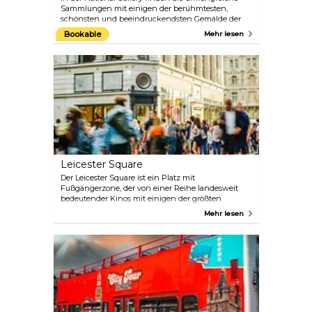
Sammlungen mit einigen der berühmtesten,
schönsten und beeindruckendsten Gemälde der
Welt. Gönnen Sie sich einige der besten
Bookable
Mehr lesen
Kunstwerke, die es gibt und je gegeben hat.
Erfreuen Sie sich an Meisterwerken von Leonardo
da Vinci, Michelangelo, Tizian, Rembrandt,
Vermeer, Turner, Monet oder Van Gogh.
Leicester Square
Der Leicester Square ist ein Platz mit
Fußgängerzone, der von einer Reihe landesweit
bedeutender Kinos mit einigen der größten
Leinwände der Stadt sowie von einer Vielzahl von
Mehr lesen
Restaurants umgeben ist. Das Odeon Luxe Leicester
Square und das Empire, Leicester Square, werden
häufig für Filmpremieren genutzt, so dass Sie
während Ihres Aufenthalts in London auch ein
paar Hollywood-Stars beobachten könnten. Der
üppige Garten in der Mitte des Platzes ist der
perfekte Ort, um sich im Sommer abzukühlen oder
die Füße auszuruhen. Kinoliebhaber sollten
unbedingt einen Blick auf das Programm des