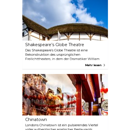
Gepäckwagen, der in der Backsteinmauer
verschwindet, und besorgen Sie sich ein paar
zauberhafte Erinnerungsstücke aus dem Potter-
Souvenirladen.
Shakespeare’s Globe Theatre
Das Shakespeare’s Globe Theatre ist eine
Rekonstruktion des ursprünglichen
Freilichttheaters, in dem der Dramatiker William
Shakespeare viele seiner berühmten Stücke wie
Mehr lesen
Romeo und Julia, Hamlet und Ein
Sommernachtstraum erstmals aufführte. Am Ufer
der Themse, nur wenige hundert Meter von seinem
ursprünglichen Standort entfernt, führt das Globe
klassische und moderne Interpretationen von
Shakespeares Werken sowie brandneue Stücke auf.
Es gibt auch eine Ausstellung mit Audioguides in
Englisch, Französisch, Deutsch, Spanisch,
Italienisch und Japanisch sowie fachkundige
Führungen.
Chinatown
Londons Chinatown ist ein pulsierendes Viertel
voller authentischer asiatischer Restaurants,