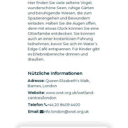
Hier finden Sie viele seltene Vögel,
wunderschöne Seen, ruhige Gärten
und beruhigende Wiesen, die zum
Spazierengehen und Bewundern
einladen. Halten Sie die Augen offen,
denn mit etwas Glück können Sie eine
Otterfamilie entdecken. Sie können
auch an einer kostenlosen Führung
teilnehmen, bevor Sie sich im Water’s
Edge Café entspannen. Für Kinder gibt
es Erlebnisbereiche drinnen und
draußen.
Nützliche Informationen
Adresse:
Queen Elizabeth's Walk,
Barnes, London
Website:
www.wwt.org.uk/wetland-
centres/london
Telefon:
+44 20 8409 4400
Email:
info.london@wwt.org.uk