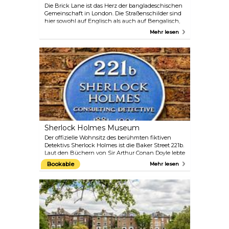
Die Brick Lane ist das Herz der bangladeschischen
Gemeinschaft in London. Die Straßenschilder sind
hier sowohl auf Englisch als auch auf Bengalisch,
und die Restaurants sind authentisch und
Mehr lesen
unprätentiös. Einige ikonische Restaurants wie das
Bengal Village, Aladin, Smokestak, Hawksmoor, All
Star Lanes sind hier zu finden. Ein absolutes Muss
ist Beigel Bake, wo man einen traditionell auf
jüdische Art gefüllten Bagel mit gesalzenem
Rindfleisch oder Räucherlachs bekommt.
Sherlock Holmes Museum
Der offizielle Wohnsitz des berühmten fiktiven
Detektivs Sherlock Holmes ist die Baker Street 221b.
Laut den Büchern von Sir Arthur Conan Doyle lebte
er hier von 1881 bis 1904. Das Museum enthält
Bookable
Mehr lesen
Holmes' detailliertes Arbeitszimmer, lebensgroße
Wachsfiguren, die Szenen aus den Abenteuern von
Holmes und Watson darstellen, und einen
Souvenirshop.