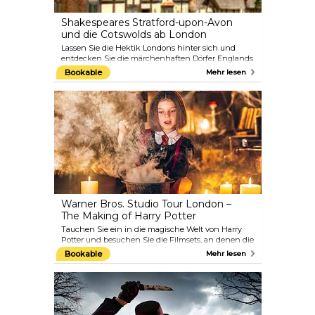
Shakespeares Stratford-upon-Avon
und die Cotswolds ab London
Lassen Sie die Hektik Londons hinter sich und
entdecken Sie die märchenhaften Dörfer Englands
bei einer Tour durch die charmanten Cotswolds
Bookable
Mehr lesen
und die mittelalterliche Stadt Stratford-upon-Avon.
Wandeln Sie auf den Spuren von Englands
berühmtestem Dramatiker, wenn Sie Shakespeares
Geburtshaus und Anne Hathaways Cottage in
Stratford-upon-Avon besuchen. Genießen Sie die
typisch englischen Dörfer und strohgedeckten
Cottages in den Cotswolds bei einem Besuch in
Bibury, Burford und Bourton-on-the-Water.
Warner Bros. Studio Tour London –
The Making of Harry Potter
Tauchen Sie ein in die magische Welt von Harry
Potter und besuchen Sie die Filmsets, an denen die
Filme gedreht wurden, bei der Warner Bros. Studio
Bookable
Mehr lesen
Tour London – The Making of Harry Potter. Auf der
Tour können Sie in Dumbledores Büro stöbern, die
Große Halle betreten, durch die Winkelgasse
spazieren, sehen, wie Harry Potter auf seinem
Besen geflogen ist, und beobachten, wie
Spezialeffekte der Animatronik zum Leben erweckt