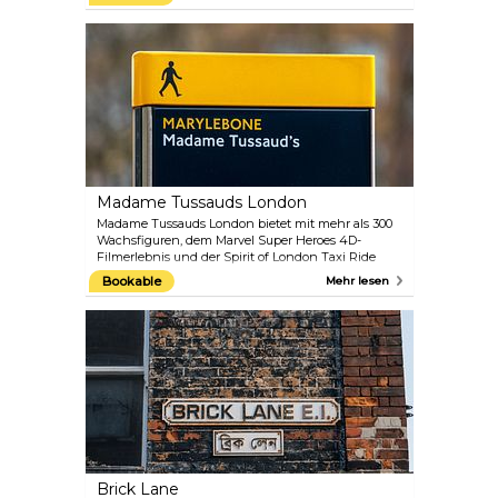
Aquarellen von Künstlern wie John Constable bis
hin zu ikonischen Modekreationen von Vivienne
Westwood. Erkunden Sie die Dauerausstellung oder
besuchen Sie eine der beliebten
Wechselausstellungen des Museums, die Weltklasse
sind. Halten Sie Ausschau nach den skurrilen
Friday Lates-Veranstaltungen, die jeden letzten
Freitag im Monat stattfinden.
Madame Tussauds London
Madame Tussauds London bietet mit mehr als 300
Wachsfiguren, dem Marvel Super Heroes 4D-
Filmerlebnis und der Spirit of London Taxi Ride
eine Menge Unterhaltung. Die unheimlich
Bookable
Mehr lesen
lebensechten Wachsfiguren berühmter (und
berüchtigter) Persönlichkeiten aus der Geschichte
sind das offensichtliche Highlight. Von Johnny
Depp und One Direction bis hin zu Muhammad Ali
und der Queen – Sie werden sicher jeden
erkennen, der hier auftaucht. Wer ist Ihr
Lieblingspromi?
Brick Lane