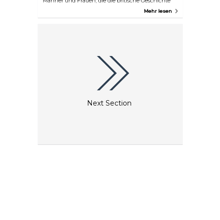
Männer und Frauen, die die britische Geschichte
vom 16. Jahrhundert bis zur Gegenwart geprägt
Mehr lesen
haben. Zu den von gefeierten Künstlern wie
Holbein, David Hockney, Cecil Beaton und Lucian
Freud gemalten Porträtierten zählen Könige,
Königinnen, Filmstars, Politiker, Musiker und viele
mehr. Es lohnt sich ebenfalls, den wechselnden
Ausstellungskalender der Galerie zu erkunden.
Next Section