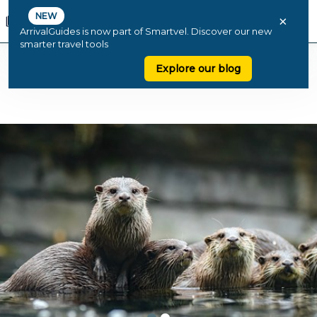
NEW
×
ArrivalGuides is now part of Smartvel. Discover our new
smarter travel tools
Explore our blog