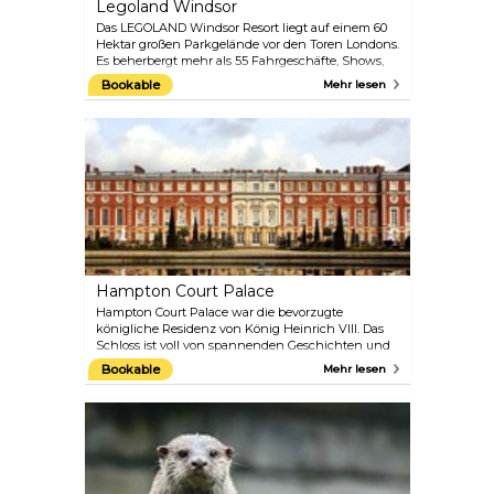
Legoland Windsor
Das LEGOLAND Windsor Resort liegt auf einem 60
Hektar großen Parkgelände vor den Toren Londons.
Es beherbergt mehr als 55 Fahrgeschäfte, Shows,
Attraktionen und Workshops, die sich alle an
Bookable
Mehr lesen
Kinder bis zu 12 Jahren richten. Dieser Themenpark
ist ein idealer Ort für einen Tagesausflug mit der
Familie. Steigen Sie in ein Lego-U-Boot, schauen
Sie sich die ikonische Landschaft Londons in
Miniaturform an, lassen Sie sich von den
Wasserbahnen durchnässen und stellen Sie Ihre
Fähigkeiten in der Fahrschule unter Beweis.
Hampton Court Palace
Hampton Court Palace war die bevorzugte
königliche Residenz von König Heinrich VIII. Das
Schloss ist voll von spannenden Geschichten und
wunderschönen Sehenswürdigkeiten. Im Inneren
Bookable
Mehr lesen
des Gebäudes können Sie die mittelalterliche Große
Halle besuchen, in der einst William Shakespeares
Ensemble auftrat, sowie die riesigen Tudor-Küchen
und die Spukgalerie. Auch außerhalb des Schlosses
gibt es viel zu sehen: ein rätselhaftes Labyrinth, die
wunderschönen Gärten des Schlosses und einen
großen Park. Weitere Highlights sind die täglichen