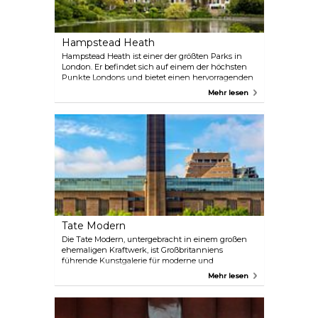
Hampstead Heath
Hampstead Heath ist einer der größten Parks in
London. Er befindet sich auf einem der höchsten
Punkte Londons und bietet einen hervorragenden
Blick auf die Londoner Skyline. Die Wolkenkratzer
Mehr lesen
von Canary Wharf sind ebenso zu sehen wie die St
Paul’s Cathedral und andere Wahrzeichen. In der
Heide gibt es grasbewachsene Felder, bewaldete
Gebiete und eine Reihe großer Teiche. Das Wasser
ist nie besonders warm, aber packen Sie trotzdem
Badesachen ein, falls Ihnen danach ist.
Tate Modern
Die Tate Modern, untergebracht in einem großen
ehemaligen Kraftwerk, ist Großbritanniens
führende Kunstgalerie für moderne und
zeitgenössische Kunst. Neben den vielbeachteten
Mehr lesen
Ausstellungen der Tate gibt es auch eine
fantastische Dauersammlung zu entdecken. Sie
umfasst Werke von so unterschiedlichen Künstlern
wie Matisse, Picasso, Rothko, Pollock, Warhol und