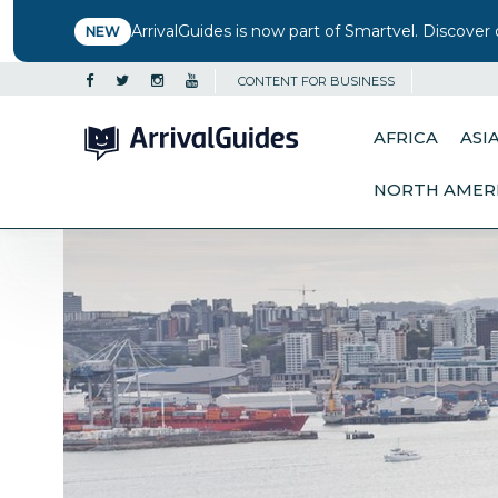
ArrivalGuides is now part of Smartvel. Discover 
NEW
CONTENT FOR BUSINESS
AFRICA
ASI
NORTH AMER