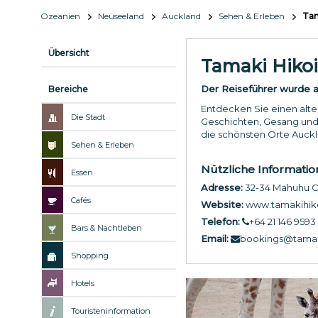
Ozeanien
Neuseeland
Auckland
Sehen & Erleben
Tam
Übersicht
Tamaki Hikoi
Der Reiseführer wurde ak
Bereiche
Entdecken Sie einen alte
Die Stadt
Geschichten, Gesang und
die schönsten Orte Auckl
Sehen & Erleben
Nützliche Informati
Essen
Adresse:
32-34 Mahuhu C
Cafés
Website:
www.tamakihiko
Telefon:
+64 21 146 9593
Bars & Nachtleben
Email:
bookings@tamaki
Shopping
Hotels
Touristeninformation