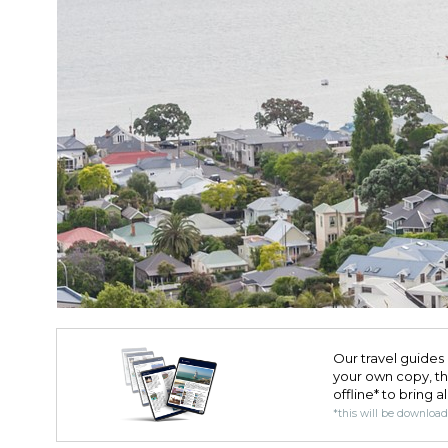
Our travel guides 
your own copy, the 
offline* to bring a
*this will be downloa