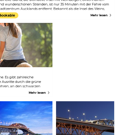
nd wunderschönen Stränden, ist nur 35 Minuten mit der Fähre vom
tadtzentrum Aucklands entfernt. Bekannt als die Insel des Weins,
on der einige der besten Rotweine Neuseelands stammen. Dank der
Bookable
Mehr lesen
eichten Erreichbarkeit ist Waiheke ein idealer Tagesausflug.
e. Es gibt zahlreiche
Ausritte durch die grüne
lehren, an den schwarzen
Manche verbinden Ihr
Mehr lesen
stung. Saara und Simon von
ei Grundprinzipien: glückliche
he Mitarbeiter. Sie können
t um Sie kümmern, während Sie
ndstrandes von Muriwai und
reiten.