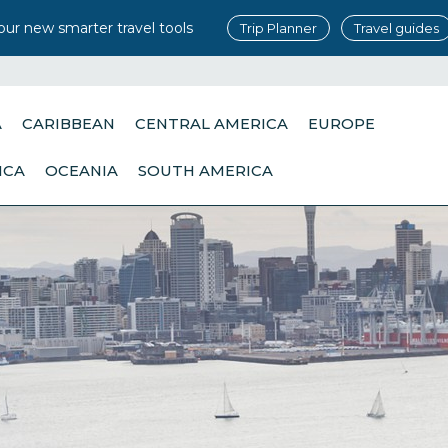
our new smarter travel tools
Trip Planner
Travel guides
A
CARIBBEAN
CENTRAL AMERICA
EUROPE
ICA
OCEANIA
SOUTH AMERICA