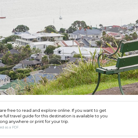
are free to read and explore online. If you want to get
full travel guide for this destination is available to you
long anywhere or print for your trip.​
ded as a PDF.