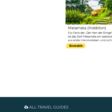
alles innerhalb einer
Autostunde nördlich von
Auckland. Matakana hat sich
außerdem zum Ziel gesetzt, die
erste „Slow Food“-Stadt in
Neuseeland zu werden.
Matamata (Hobbiton)
Für Fans der „Der Herr der Ringe“
ist das Dorf Matamata ein absolu
aus erster Hand erleben und sic
Tolkiens Figuren fühlen. Das Dorf
Bookable
Autofahrt von Auckland entfernt, 
und Sie können auf dem Weg do
nur die schöne und vielfältige 
ALL TRAVEL GUIDES