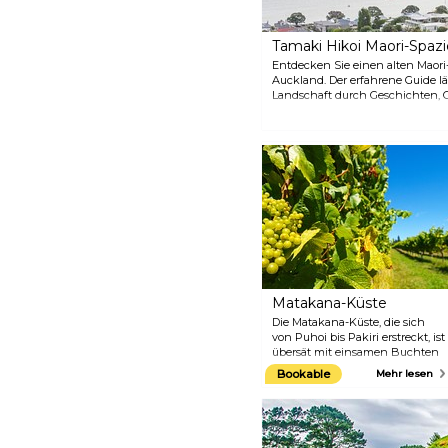
Tamaki Hikoi Maori-Spaz
Entdecken Sie einen alten Maor
Auckland. Der erfahrene Guide lä
Landschaft durch Geschichten,
werden. Sie werden Geschichten 
Generation weitergegeben wurde
erleben.
Matakana-Küste
Die Matakana-Küste, die sich
von Puhoi bis Pakiri erstreckt, ist
übersät mit einsamen Buchten
mit kleinen Inseln und
Bookable
Mehr lesen
Erholungsgebieten und bietet
einige der besten Weine, Kunst,
Kunsthandwerk und
Besucherattraktionen im
ländlichen Neuseeland, und das