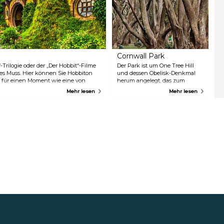
Cornwall Park
-Trilogie oder der „Der Hobbit“-Filme
Der Park ist um One Tree Hill
tes Muss. Hier können Sie Hobbiton
und dessen Obelisk-Denkmal
h für einen Moment wie eine von
herum angelegt, das zum
 ist eine geschätzte 2 1/2-stündige
Gedenken an den Stifter des
Mehr lesen
Mehr lesen
aber die Fahrt ist jede Minute wert,
Parks, Sir John Logan Campbell,
rthin Pausen einlegen, um einfach
errichtet wurde. Hier finden
Landschaft Neuseelands zu bewundern.
regelmäßig Führungen,
Workshops und andere
Veranstaltungen statt. Der Park
ist ein wunderschönes Gebiet
für einen Spaziergang durch die
Natur und zum Genießen von
herrlichen Gärten, einer großen
Baum- und Vogelvielfalt und
atemberaubenden Aussichten.