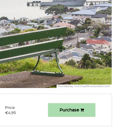
Provided by:
mrcmos/Shutterstock.com
Price
Purchase
€4,95