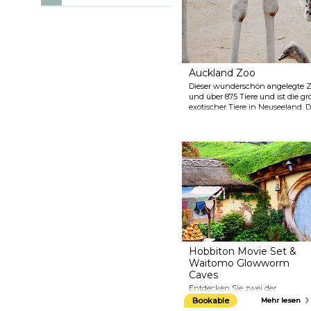
Auckland Zoo
Dieser wunderschön angelegte Z
und über 875 Tiere und ist die 
exotischer Tiere in Neuseeland.
Stadtzentrum entfernt und hat wi
Veranstaltungen, Tierbegegnunge
vieles mehr.
Hobbiton Movie Set &
Waitomo Glowworm
Caves
Entdecken Sie zwei der
meistbesuchten Attraktionen
Bookable
Mehr lesen
Neuseelands mit dieser