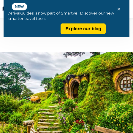
NEW
×
ArrivalGuides is now part of Smartvel. Discover our new
smarter travel tools
Explore our blog