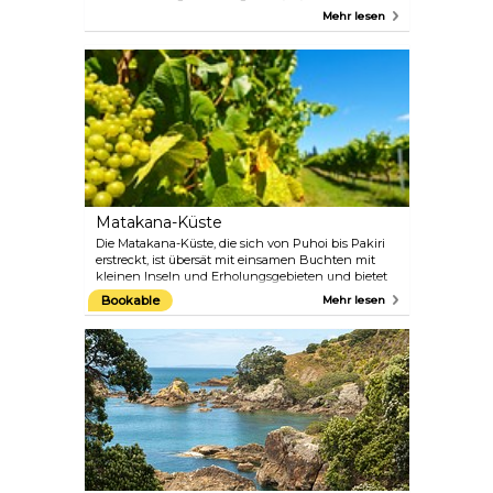
die ikonische Hafenbrücke von Auckland. In
Mehr lesen
Begleitung eines Kletterführers bietet diese
Aktivität einzigartige 360-Grad-Aussichten auf den
Hauraki Gulf, Viaduct Harbour und die
Stadtansichten. In einem ausführlichen
Kommentar werden die Geschichte, Geologie,
Geografie und Kultur Aucklands sowie einige
farbenfrohe Geheimnisse erläutert.
Matakana-Küste
Die Matakana-Küste, die sich von Puhoi bis Pakiri
erstreckt, ist übersät mit einsamen Buchten mit
kleinen Inseln und Erholungsgebieten und bietet
einige der besten Weine, Kunst, Kunsthandwerk
Bookable
Mehr lesen
und Besucherattraktionen im ländlichen
Neuseeland, und das alles innerhalb einer
Autostunde nördlich von Auckland. Matakana hat
sich außerdem zum Ziel gesetzt, die erste „Slow
Food“-Stadt in Neuseeland zu werden.