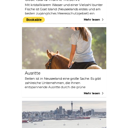
Mit kristallklarem Wasser und einer Vielzahl bunter
Fische ist Goat Island (Neuseelands erstes und am
besten zugängliches Meeresschutzgebiet) ein
Magnet für Schnorchler und Taucher und liegt nur
Bookable
Mehr lesen
eine Stunde von Aucklands Stadtzentrum entfernt.
Nehmen Sie an der beliebten Glass Bottom Boat
Tour teil, einem unterhaltsamen und lehrreichen
Abenteuer für Gäste jeden Alters, bei dem Sie mehr
über die Fische, die Fauna, das Meeresleben und
die Vögel erfahren, die in diesem geschützten
Reservat gedeihen.
Ausritte
Reiten ist in Neuseeland eine große Sache. Es gibt
zahlreiche Unternehmen, die Ihnen
entspannende Ausritte durch die grüne
Hügellandschaft ermöglichen oder Sie lehren, an
Mehr lesen
den schwarzen Sandstränden entlang zu
galoppieren. Manche verbinden Ihr Reiterlebnis
sogar mit einer Weinverkostung. Saara und Simon
von Muriwai Beach Horse Treks verfolgen drei
Grundprinzipien: glückliche Pferde, glückliche
Kunden und glückliche Mitarbeiter. Sie können
sich darauf verlassen, dass sie sich gut um Sie
kümmern, während Sie entlang des malerischen