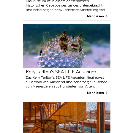
Das Museum ist in einem der schönsten
historischen Gebäude des Landes untergebracht
und beherbergt eine wunderbare Ausstellung von
mehr als 2000 unbezahlbaren Schätzen und
Mehr lesen
Artefakten der Maori und des Pazifiks, die ihre
Kultur und Geschichte zeigen. Außerdem gibt es
ein Kriegsdenkmal für die Provinz Auckland, das
vor allem an die Gefallenen des Ersten und
Zweiten Weltkriegs erinnert. Das Auckland
Museum ist der einzige Ort in Auckland, an dem
Besucher täglich eine kulturelle Aufführung der
Maori erleben können. (3 Mal pro Tag und 30
Minuten lang).
Kelly Tarlton's SEA LIFE Aquarium
Das Kelly Tarlton's SEA LIFE Aquarium liegt etwas
außerhalb von Auckland und beherbergt Tausende
von Meerestieren aus Hunderten von Arten,
darunter Fische, Schildkröten, Haie, Pinguine,
Mehr lesen
Stachelrochen sowie Unterwassertunnel. Dies ist
wirklich eine Top-Attraktion für die ganze Familie
und sollte auf jeden Fall auf Ihrer To-Do-Liste
stehen, wenn Sie hier sind.