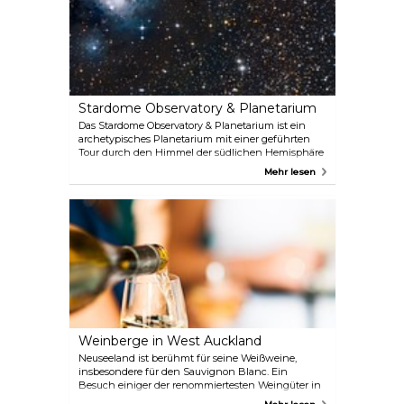
Wenn Sie also in Auckland sind, sollten Sie sich
diese erstaunliche Attraktion nicht entgehen
lassen.
Stardome Observatory & Planetarium
Das Stardome Observatory & Planetarium ist ein
archetypisches Planetarium mit einer geführten
Tour durch den Himmel der südlichen Hemisphäre
und bietet ein einzigartiges und unterhaltsames
Mehr lesen
Lernerlebnis für alle Altersgruppen, bei dem Sie die
Wunder des Universums beobachten können. Es
überrascht nicht, dass dies eine der beliebtesten
und begehrtesten Attraktionen in der Region
Auckland ist.
Weinberge in West Auckland
Neuseeland ist berühmt für seine Weißweine,
insbesondere für den Sauvignon Blanc. Ein
Besuch einiger der renommiertesten Weingüter in
Auckland ist ein Genuss für jeden Weinliebhaber.