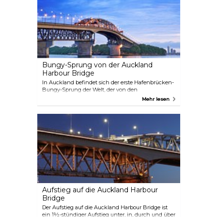
Beach Ltd, der auch andere erstaunliche Touren
anbietet, wie z. B. eine Tour zum Hobbiton-Filmset,
Wein- und Gastronomietouren sowie
Stadtführungen.
Bungy-Sprung von der Auckland
Harbour Bridge
In Auckland befindet sich der erste Hafenbrücken-
Bungy-Sprung der Welt, der von den
ursprünglichen Bungy-Betreibern – AJ Hackett
Mehr lesen
Bungy – durchgeführt wird. Die Springer stürzen
sich über den Waitemata Harbour und machen
dabei die Erfahrung ihres Lebens! Die Brücke ist 40
Meter hoch und wenn Sie es noch aufregender
haben wollen, entscheiden Sie sich für eine
Wasserberührung und genießen Sie eine
angenehme Erfrischung im Meer!
Aufstieg auf die Auckland Harbour
Bridge
Der Aufstieg auf die Auckland Harbour Bridge ist
ein 1½-stündiger Aufstieg unter, in, durch und über