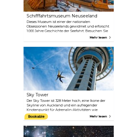
Schifffahrtsmuseum Neuseeland
Dieses Museum ist einer der nationalen
Obsessionen Neuseelands gewidmet und erforscht
1.000 Jahre Geschichte der Seefahrt. Besuchen Sie
die Themengalerien, um zu erfahren, wie die ersten
Mehr lesen
Polynesier hierher kamen, oder erfahren Sie mehr
über den berühmtesten neuseeländischen
Seefahrtspionier und vieles mehr. Das New Zealand
Maritime Museum ist eine geeignete Attraktion für
Jung und Alt.
Sky Tower
Der Sky Tower ist 328 Meter hoch, eine Ikone der
Skyline von Auckland und ein aufregender
Knotenpunkt für Adrenalin-Aktivitäten wie
SkyJump oder ein Ort, an dem man hervorragend
Bookable
Mehr lesen
essen und einen atemberaubenden 360-Grad-Blick
genießen kann. Am Fuße des Sky Towers befindet
sich der Unterhaltungskomplex SKYCITY Auckland
mit Restaurants, einem Casino und einem Theater.