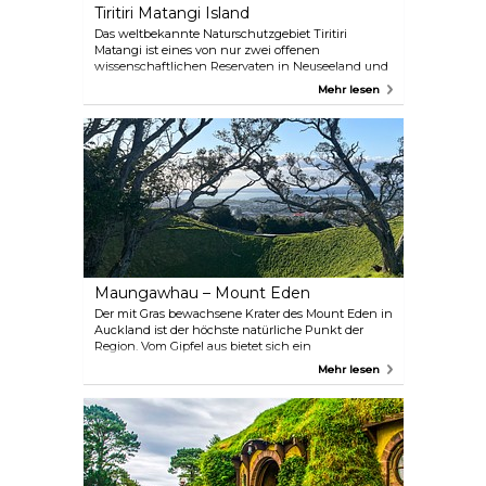
Tiritiri Matangi Island
Das weltbekannte Naturschutzgebiet Tiritiri
Matangi ist eines von nur zwei offenen
wissenschaftlichen Reservaten in Neuseeland und
liegt im Hauraki Gulf, nur 75 Minuten mit der Fähre
Mehr lesen
vom Zentrum Aucklands entfernt. Es ist ein
geschützter Zufluchtsort für einheimische und
gefährdete Arten und ein wahres Paradies für alle,
die die Natur und die Vogelbeobachtung lieben.
Maungawhau – Mount Eden
Der mit Gras bewachsene Krater des Mount Eden in
Auckland ist der höchste natürliche Punkt der
Region. Vom Gipfel aus bietet sich ein
atemberaubender Blick auf die Skyline der Stadt.
Mehr lesen
Ein ruhiger Spaziergang zum Gipfel des Vulkans ist
eine großartige Alternative zum Trubel der Stadt.