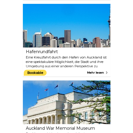
Landschaft der unteren Felder. Die Insel ist per
Fähre mit den Rundfahrten in Auckland von
Fullers erreichbar. Wenn Sie sich sportlich fühlen,
können Sie eine Kajaktour durch die glitzernden
Gewässer des Waitemata Harbor unternehmen.
Hafenrundfahrt
Eine Kreuzfahrt durch den Hafen von Auckland ist
eine spektakuläre Möglichkeit, die Stadt und ihre
Umgebung aus einer anderen Perspektive zu
sehen. Verschiedene Unternehmen bieten Tages-,
Bookable
Mehr lesen
Nachmittags-, Abend- und Nachtfahrten zu
unterschiedlichen Preisen an: Island Escape
Abenteuer-Kreuzfahrten +64 9 358 1717
www.islandescape.co.nz Fullers Auckland
Hafenkreuzfahrten & Fährdienste Auckland Ferry
Building +64 9 367 9111 www.fullers.co.nz 360
Discovery Pier 4, 139 Quay Street, Downtown
Auckland +64 9 307 8005 www.fullers.co.nz
Auckland War Memorial Museum