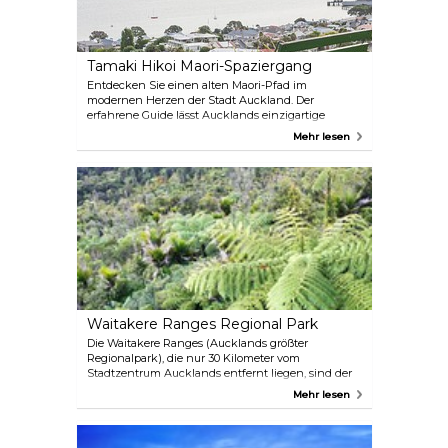
schwarzen Sandstrandes von Muriwai und durch
den bezaubernden Woodhill-Wald reiten.
Tamaki Hikoi Maori-Spaziergang
Entdecken Sie einen alten Maori-Pfad im
modernen Herzen der Stadt Auckland. Der
erfahrene Guide lässt Aucklands einzigartige
Landschaft durch Geschichten, Gesang und
Mehr lesen
Bräuche lebendig werden. Sie werden
Geschichten hören, die von Generation zu
Generation weitergegeben wurden, und die
schönsten Orte Aucklands erleben.
Waitakere Ranges Regional Park
Die Waitakere Ranges (Aucklands größter
Regionalpark), die nur 30 Kilometer vom
Stadtzentrum Aucklands entfernt liegen, sind der
perfekte Ort, um Ruhe und eine einzigartige Flora
Mehr lesen
und Fauna zu genießen. Ein Reiseveranstalter, der
Sie in die Waitakere Ranges bringt, ist der
mehrfach ausgezeichnete Veranstalter Bush and