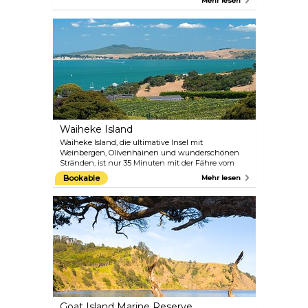
Mehr lesen
Der Wein, den Sie auf Ihrer Tour kaufen, wird Ihnen
außerdem gegen eine sehr geringe Gebühr
zugeschickt. Sie können auch eine
Weinverkostung in einem der Glengarry-Läden
machen oder eine Weinverkostungstour mit
Auckland Wine Tours unternehmen.
Waiheke Island
Waiheke Island, die ultimative Insel mit
Weinbergen, Olivenhainen und wunderschönen
Stränden, ist nur 35 Minuten mit der Fähre vom
Stadtzentrum Aucklands entfernt. Bekannt als die
Bookable
Mehr lesen
Insel des Weins, von der einige der besten
Rotweine Neuseelands stammen. Dank der
leichten Erreichbarkeit ist Waiheke ein idealer
Tagesausflug.
Goat Island Marine Reserve