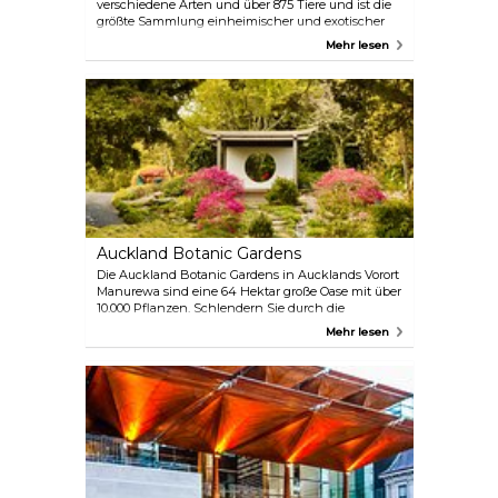
verschiedene Arten und über 875 Tiere und ist die
größte Sammlung einheimischer und exotischer
Tiere in Neuseeland. Der Zoo liegt nur wenige
Mehr lesen
Minuten vom Stadtzentrum entfernt und hat
wirklich viel zu bieten, darunter Veranstaltungen,
Tierbegegnungen, Einblicke hinter die Kulissen
und vieles mehr.
Auckland Botanic Gardens
Die Auckland Botanic Gardens in Aucklands Vorort
Manurewa sind eine 64 Hektar große Oase mit über
10.000 Pflanzen. Schlendern Sie durch die
thematischen Gärten, machen Sie eine Pause an
Mehr lesen
den Sitzplätzen oder beobachten Sie die
einheimische Vogelwelt. Verpassen Sie auf keinen
Fall den duftenden Rosengarten, der unter den
vielen einzigartigen Bereichen hervorsticht. Der
Eintritt zu diesem friedlichen Rückzugsort ist
kostenlos und ein Muss für jeden Auckland-
Besucher.