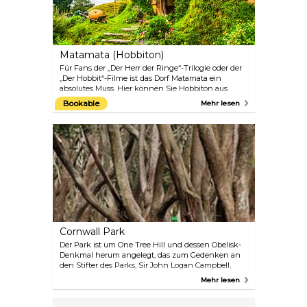
Matamata (Hobbiton)
Für Fans der „Der Herr der Ringe“-Trilogie oder der
„Der Hobbit“-Filme ist das Dorf Matamata ein
absolutes Muss. Hier können Sie Hobbiton aus
erster Hand erleben und sich für einen Moment
Bookable
Mehr lesen
wie eine von Tolkiens Figuren fühlen. Das Dorf ist
eine geschätzte 2 1/2-stündige Autofahrt von
Auckland entfernt, aber die Fahrt ist jede Minute
wert, und Sie können auf dem Weg dorthin
Pausen einlegen, um einfach nur die schöne und
vielfältige Landschaft Neuseelands zu bewundern.
Cornwall Park
Der Park ist um One Tree Hill und dessen Obelisk-
Denkmal herum angelegt, das zum Gedenken an
den Stifter des Parks, Sir John Logan Campbell,
errichtet wurde. Hier finden regelmäßig
Mehr lesen
Führungen, Workshops und andere
Veranstaltungen statt. Der Park ist ein
wunderschönes Gebiet für einen Spaziergang