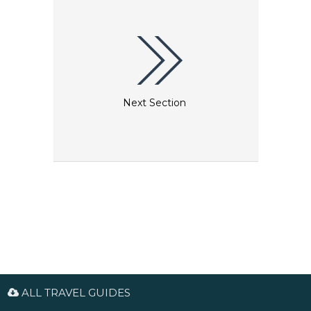
durch die Natur und zum Genießen von herrlichen
Gärten, einer großen Baum- und Vogelvielfalt und
atemberaubenden Aussichten.
Next Section
ALL TRAVEL GUIDES