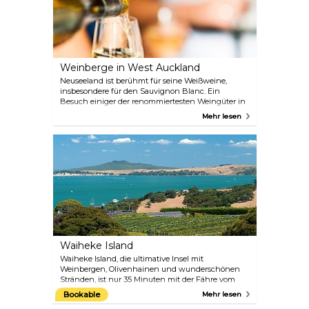
Weinberge in West Auckland
Neuseeland ist berühmt für seine Weißweine,
insbesondere für den Sauvignon Blanc. Ein
Besuch einiger der renommiertesten Weingüter in
Auckland ist ein Genuss für jeden Weinliebhaber.
Mehr lesen
Der Wein, den Sie auf Ihrer Tour kaufen, wird Ihnen
außerdem gegen eine sehr geringe Gebühr
zugeschickt. Sie können auch eine
Weinverkostung in einem der Glengarry-Läden
machen oder eine Weinverkostungstour mit
Auckland Wine Tours unternehmen.
Waiheke Island
Waiheke Island, die ultimative Insel mit
Weinbergen, Olivenhainen und wunderschönen
Stränden, ist nur 35 Minuten mit der Fähre vom
Stadtzentrum Aucklands entfernt. Bekannt als die
Bookable
Mehr lesen
Insel des Weins, von der einige der besten