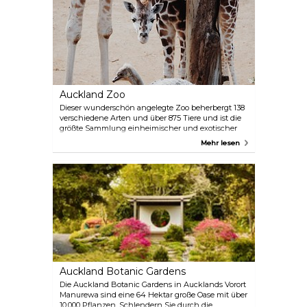
Auckland Zoo
Dieser wunderschön angelegte Zoo beherbergt 138
verschiedene Arten und über 875 Tiere und ist die
größte Sammlung einheimischer und exotischer
Tiere in Neuseeland. Der Zoo liegt nur wenige
Mehr lesen
Minuten vom Stadtzentrum entfernt und hat
wirklich viel zu bieten, darunter Veranstaltungen,
Tierbegegnungen, Einblicke hinter die Kulissen
und vieles mehr.
Auckland Botanic Gardens
Die Auckland Botanic Gardens in Aucklands Vorort
Manurewa sind eine 64 Hektar große Oase mit über
10.000 Pflanzen. Schlendern Sie durch die