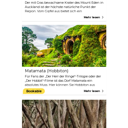
Der mit Gras bewachsene Krater des Mount Eden in
Auckland ist der höchste natürliche Punkt der
Region. Vom Gipfel aus bietet sich ein
atemberaubender Blick auf die Skyline der Stadt.
Mehr lesen
Ein ruhiger Spaziergang zum Gipfel des Vulkans ist
eine großartige Alternative zum Trubel der Stadt.
Matamata (Hobbiton)
Für Fans der „Der Herr der Ringe“-Trilogie oder der
„Der Hobbit“-Filme ist das Dorf Matamata ein
absolutes Muss. Hier können Sie Hobbiton aus
erster Hand erleben und sich für einen Moment
Bookable
Mehr lesen
wie eine von Tolkiens Figuren fühlen. Das Dorf ist
eine geschätzte 2 1/2-stündige Autofahrt von
Auckland entfernt, aber die Fahrt ist jede Minute
wert, und Sie können auf dem Weg dorthin
Pausen einlegen, um einfach nur die schöne und
vielfältige Landschaft Neuseelands zu bewundern.