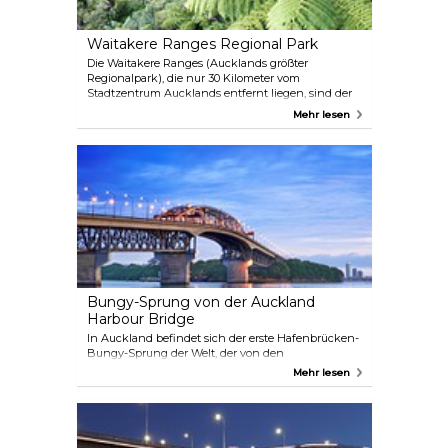
Waitakere Ranges Regional Park
Die Waitakere Ranges (Aucklands größter
Regionalpark), die nur 30 Kilometer vom
Stadtzentrum Aucklands entfernt liegen, sind der
perfekte Ort, um Ruhe und eine einzigartige Flora
Mehr lesen
und Fauna zu genießen. Ein Reiseveranstalter, der
Sie in die Waitakere Ranges bringt, ist der
mehrfach ausgezeichnete Veranstalter Bush and
Beach Ltd, der auch andere erstaunliche Touren
anbietet, wie z. B. eine Tour zum Hobbiton-Filmset,
Wein- und Gastronomietouren sowie
Stadtführungen.
Bungy-Sprung von der Auckland
Harbour Bridge
In Auckland befindet sich der erste Hafenbrücken-
Bungy-Sprung der Welt, der von den
ursprünglichen Bungy-Betreibern – AJ Hackett
Mehr lesen
Bungy – durchgeführt wird. Die Springer stürzen
sich über den Waitemata Harbour und machen
dabei die Erfahrung ihres Lebens! Die Brücke ist 40
Meter hoch und wenn Sie es noch aufregender
haben wollen, entscheiden Sie sich für eine