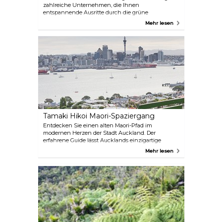
zahlreiche Unternehmen, die Ihnen
entspannende Ausritte durch die grüne
Hügellandschaft ermöglichen oder Sie lehren, an
Mehr lesen
den schwarzen Sandstränden entlang zu
galoppieren. Manche verbinden Ihr Reiterlebnis
sogar mit einer Weinverkostung. Saara und Simon
von Muriwai Beach Horse Treks verfolgen drei
Grundprinzipien: glückliche Pferde, glückliche
Kunden und glückliche Mitarbeiter. Sie können
sich darauf verlassen, dass sie sich gut um Sie
kümmern, während Sie entlang des malerischen
schwarzen Sandstrandes von Muriwai und durch
den bezaubernden Woodhill-Wald reiten.
Tamaki Hikoi Maori-Spaziergang
Entdecken Sie einen alten Maori-Pfad im
modernen Herzen der Stadt Auckland. Der
erfahrene Guide lässt Aucklands einzigartige
Landschaft durch Geschichten, Gesang und
Mehr lesen
Bräuche lebendig werden. Sie werden
Geschichten hören, die von Generation zu
Generation weitergegeben wurden, und die
schönsten Orte Aucklands erleben.