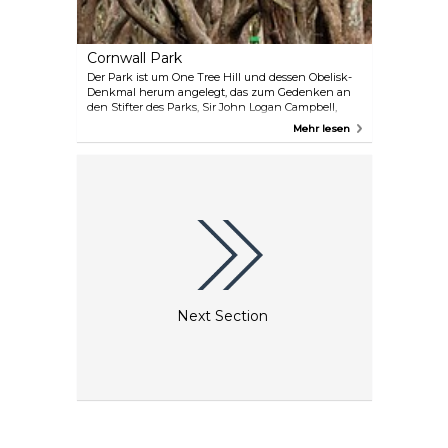
Cornwall Park
Der Park ist um One Tree Hill und dessen Obelisk-
Denkmal herum angelegt, das zum Gedenken an
den Stifter des Parks, Sir John Logan Campbell,
errichtet wurde. Hier finden regelmäßig
Mehr lesen
Führungen, Workshops und andere
Veranstaltungen statt. Der Park ist ein
wunderschönes Gebiet für einen Spaziergang
durch die Natur und zum Genießen von herrlichen
Gärten, einer großen Baum- und Vogelvielfalt und
atemberaubenden Aussichten.
Next Section