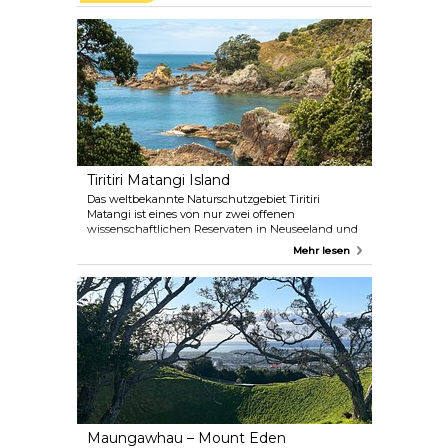
und Besucherattraktionen im ländlichen
Neuseeland, und das alles innerhalb einer
Autostunde nördlich von Auckland. Matakana hat
sich außerdem zum Ziel gesetzt, die erste „Slow
Food“-Stadt in Neuseeland zu werden.
Tiritiri Matangi Island
Das weltbekannte Naturschutzgebiet Tiritiri
Matangi ist eines von nur zwei offenen
wissenschaftlichen Reservaten in Neuseeland und
liegt im Hauraki Gulf, nur 75 Minuten mit der Fähre
Mehr lesen
vom Zentrum Aucklands entfernt. Es ist ein
geschützter Zufluchtsort für einheimische und
gefährdete Arten und ein wahres Paradies für alle,
die die Natur und die Vogelbeobachtung lieben.
Maungawhau – Mount Eden