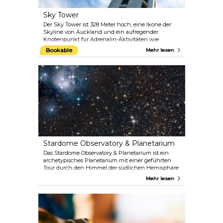
Sky Tower
Der Sky Tower ist 328 Meter hoch, eine Ikone der
Skyline von Auckland und ein aufregender
Knotenpunkt für Adrenalin-Aktivitäten wie
SkyJump oder ein Ort, an dem man hervorragend
Bookable
Mehr lesen
essen und einen atemberaubenden 360-Grad-Blick
genießen kann. Am Fuße des Sky Towers befindet
sich der Unterhaltungskomplex SKYCITY Auckland
mit Restaurants, einem Casino und einem Theater.
Wenn Sie also in Auckland sind, sollten Sie sich
diese erstaunliche Attraktion nicht entgehen
lassen.
Stardome Observatory & Planetarium
Das Stardome Observatory & Planetarium ist ein
archetypisches Planetarium mit einer geführten
Tour durch den Himmel der südlichen Hemisphäre
und bietet ein einzigartiges und unterhaltsames
Mehr lesen
Lernerlebnis für alle Altersgruppen, bei dem Sie die
Wunder des Universums beobachten können. Es
überrascht nicht, dass dies eine der beliebtesten
und begehrtesten Attraktionen in der Region
Auckland ist.