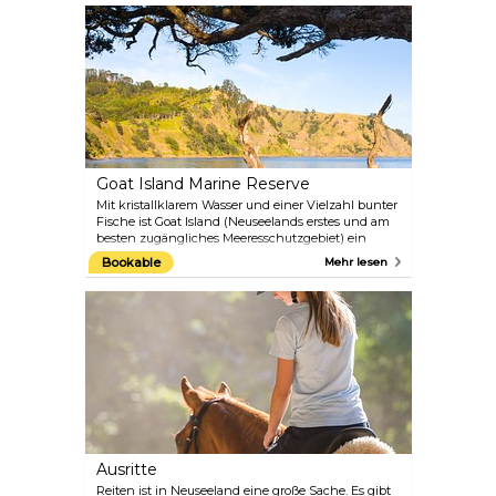
Rotweine Neuseelands stammen. Dank der
leichten Erreichbarkeit ist Waiheke ein idealer
Tagesausflug.
Goat Island Marine Reserve
Mit kristallklarem Wasser und einer Vielzahl bunter
Fische ist Goat Island (Neuseelands erstes und am
besten zugängliches Meeresschutzgebiet) ein
Magnet für Schnorchler und Taucher und liegt nur
Bookable
Mehr lesen
eine Stunde von Aucklands Stadtzentrum entfernt.
Nehmen Sie an der beliebten Glass Bottom Boat
Tour teil, einem unterhaltsamen und lehrreichen
Abenteuer für Gäste jeden Alters, bei dem Sie mehr
über die Fische, die Fauna, das Meeresleben und
die Vögel erfahren, die in diesem geschützten
Reservat gedeihen.
Ausritte
Reiten ist in Neuseeland eine große Sache. Es gibt