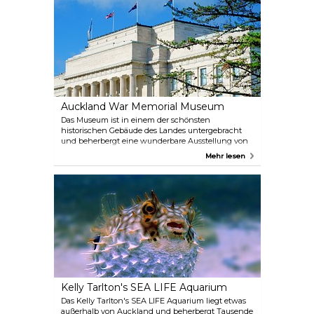
Abenteuer-Kreuzfahrten +64 9 358 1717
www.islandescape.co.nz Fullers Auckland
Hafenkreuzfahrten & Fährdienste Auckland Ferry
Building +64 9 367 9111 www.fullers.co.nz 360
Discovery Pier 4, 139 Quay Street, Downtown
Auckland +64 9 307 8005 www.fullers.co.nz
Auckland War Memorial Museum
Das Museum ist in einem der schönsten
historischen Gebäude des Landes untergebracht
und beherbergt eine wunderbare Ausstellung von
mehr als 2000 unbezahlbaren Schätzen und
Mehr lesen
Artefakten der Maori und des Pazifiks, die ihre
Kultur und Geschichte zeigen. Außerdem gibt es
ein Kriegsdenkmal für die Provinz Auckland, das
vor allem an die Gefallenen des Ersten und
Zweiten Weltkriegs erinnert. Das Auckland
Museum ist der einzige Ort in Auckland, an dem
Besucher täglich eine kulturelle Aufführung der
Maori erleben können. (3 Mal pro Tag und 30
Minuten lang).
Kelly Tarlton's SEA LIFE Aquarium
Das Kelly Tarlton's SEA LIFE Aquarium liegt etwas
außerhalb von Auckland und beherbergt Tausende