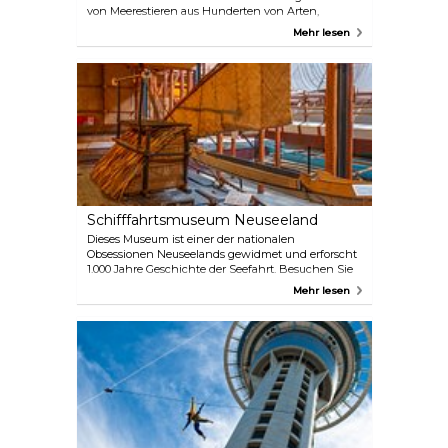
von Meerestieren aus Hunderten von Arten,
darunter Fische, Schildkröten, Haie, Pinguine,
Mehr lesen
Stachelrochen sowie Unterwassertunnel. Dies ist
wirklich eine Top-Attraktion für die ganze Familie
und sollte auf jeden Fall auf Ihrer To-Do-Liste
stehen, wenn Sie hier sind.
Schifffahrtsmuseum Neuseeland
Dieses Museum ist einer der nationalen
Obsessionen Neuseelands gewidmet und erforscht
1.000 Jahre Geschichte der Seefahrt. Besuchen Sie
die Themengalerien, um zu erfahren, wie die ersten
Mehr lesen
Polynesier hierher kamen, oder erfahren Sie mehr
über den berühmtesten neuseeländischen
Seefahrtspionier und vieles mehr. Das New Zealand
Maritime Museum ist eine geeignete Attraktion für
Jung und Alt.