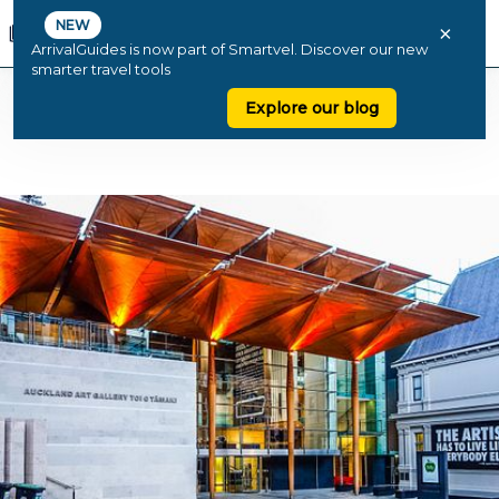
NEW
×
ArrivalGuides is now part of Smartvel. Discover our new
smarter travel tools
Explore our blog