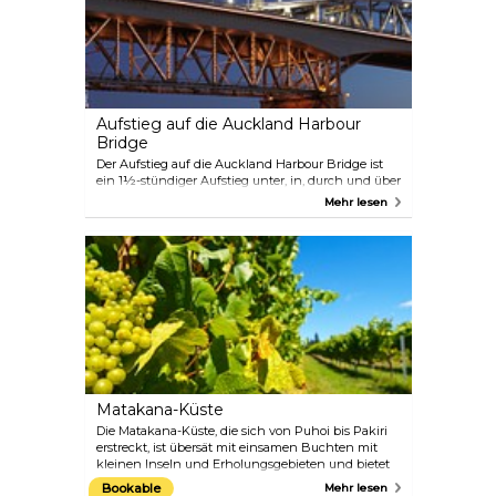
Wasserberührung und genießen Sie eine
angenehme Erfrischung im Meer!
Aufstieg auf die Auckland Harbour
Bridge
Der Aufstieg auf die Auckland Harbour Bridge ist
ein 1½-stündiger Aufstieg unter, in, durch und über
die ikonische Hafenbrücke von Auckland. In
Mehr lesen
Begleitung eines Kletterführers bietet diese
Aktivität einzigartige 360-Grad-Aussichten auf den
Hauraki Gulf, Viaduct Harbour und die
Stadtansichten. In einem ausführlichen
Kommentar werden die Geschichte, Geologie,
Geografie und Kultur Aucklands sowie einige
farbenfrohe Geheimnisse erläutert.
Matakana-Küste
Die Matakana-Küste, die sich von Puhoi bis Pakiri
erstreckt, ist übersät mit einsamen Buchten mit
kleinen Inseln und Erholungsgebieten und bietet
einige der besten Weine, Kunst, Kunsthandwerk
Bookable
Mehr lesen