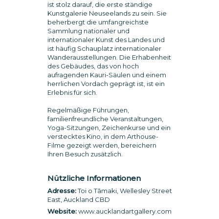
ist stolz darauf, die erste ständige
Kunstgalerie Neuseelands zu sein. Sie
beherbergt die umfangreichste
Sammlung nationaler und
internationaler Kunst des Landes und
ist häufig Schauplatz internationaler
Wanderausstellungen. Die Erhabenheit
des Gebäudes, das von hoch
aufragenden Kauri-Säulen und einem
herrlichen Vordach geprägt ist, ist ein
Erlebnis für sich.
Regelmäßige Führungen,
familienfreundliche Veranstaltungen,
Yoga-Sitzungen, Zeichenkurse und ein
verstecktes Kino, in dem Arthouse-
Filme gezeigt werden, bereichern
Ihren Besuch zusätzlich.
Nützliche Informationen
Adresse:
Toi o Tāmaki, Wellesley Street
East, Auckland CBD
Website:
www.aucklandartgallery.com