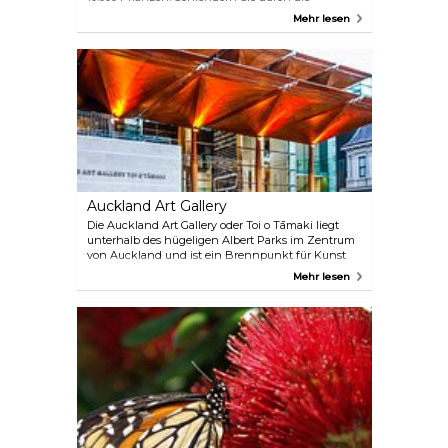
thematischen Gärten, machen Sie eine Pause an
Mehr lesen
den Sitzplätzen oder beobachten Sie die
einheimische Vogelwelt. Verpassen Sie auf keinen
Fall den duftenden Rosengarten, der unter den
vielen einzigartigen Bereichen hervorsticht. Der
Eintritt zu diesem friedlichen Rückzugsort ist
kostenlos und ein Muss für jeden Auckland-
Besucher.
Auckland Art Gallery
Die Auckland Art Gallery oder Toi o Tāmaki liegt
unterhalb des hügeligen Albert Parks im Zentrum
von Auckland und ist ein Brennpunkt für Kunst
und Kultur. Sie wurde 1888 gegründet und ist stolz
Mehr lesen
darauf, die erste ständige Kunstgalerie Neuseelands
zu sein. Sie beherbergt die umfangreichste
Sammlung nationaler und internationaler Kunst
des Landes und ist häufig Schauplatz
internationaler Wanderausstellungen. Die
Erhabenheit des Gebäudes, das von hoch
aufragenden Kauri-Säulen und einem herrlichen
Vordach geprägt ist, ist ein Erlebnis für sich.
Regelmäßige Führungen, familienfreundliche
Veranstaltungen, Yoga-Sitzungen, Zeichenkurse
und ein verstecktes Kino, in dem Arthouse-Filme