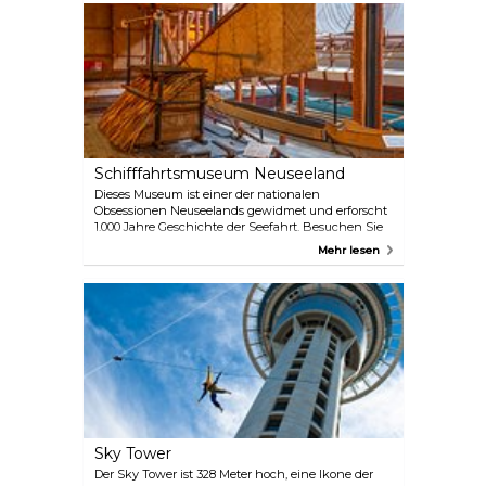
und sollte auf jeden Fall auf Ihrer To-Do-Liste
stehen, wenn Sie hier sind.
Schifffahrtsmuseum Neuseeland
Dieses Museum ist einer der nationalen
Obsessionen Neuseelands gewidmet und erforscht
1.000 Jahre Geschichte der Seefahrt. Besuchen Sie
die Themengalerien, um zu erfahren, wie die ersten
Mehr lesen
Polynesier hierher kamen, oder erfahren Sie mehr
über den berühmtesten neuseeländischen
Seefahrtspionier und vieles mehr. Das New Zealand
Maritime Museum ist eine geeignete Attraktion für
Jung und Alt.
Sky Tower
Der Sky Tower ist 328 Meter hoch, eine Ikone der