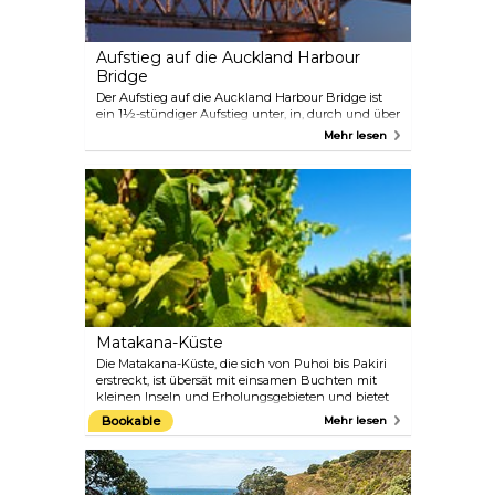
Aufstieg auf die Auckland Harbour
Bridge
Der Aufstieg auf die Auckland Harbour Bridge ist
ein 1½-stündiger Aufstieg unter, in, durch und über
die ikonische Hafenbrücke von Auckland. In
Mehr lesen
Begleitung eines Kletterführers bietet diese
Aktivität einzigartige 360-Grad-Aussichten auf den
Hauraki Gulf, Viaduct Harbour und die
Stadtansichten. In einem ausführlichen
Kommentar werden die Geschichte, Geologie,
Geografie und Kultur Aucklands sowie einige
farbenfrohe Geheimnisse erläutert.
Matakana-Küste
Die Matakana-Küste, die sich von Puhoi bis Pakiri
erstreckt, ist übersät mit einsamen Buchten mit
kleinen Inseln und Erholungsgebieten und bietet
einige der besten Weine, Kunst, Kunsthandwerk
Bookable
Mehr lesen
und Besucherattraktionen im ländlichen
Neuseeland, und das alles innerhalb einer
Autostunde nördlich von Auckland. Matakana hat
sich außerdem zum Ziel gesetzt, die erste „Slow