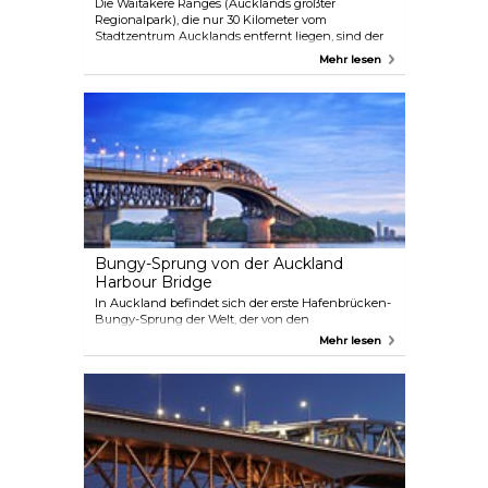
Die Waitakere Ranges (Aucklands größter
Regionalpark), die nur 30 Kilometer vom
Stadtzentrum Aucklands entfernt liegen, sind der
perfekte Ort, um Ruhe und eine einzigartige Flora
Mehr lesen
und Fauna zu genießen. Ein Reiseveranstalter, der
Sie in die Waitakere Ranges bringt, ist der
mehrfach ausgezeichnete Veranstalter Bush and
Beach Ltd, der auch andere erstaunliche Touren
anbietet, wie z. B. eine Tour zum Hobbiton-Filmset,
Wein- und Gastronomietouren sowie
Stadtführungen.
Bungy-Sprung von der Auckland
Harbour Bridge
In Auckland befindet sich der erste Hafenbrücken-
Bungy-Sprung der Welt, der von den
ursprünglichen Bungy-Betreibern – AJ Hackett
Mehr lesen
Bungy – durchgeführt wird. Die Springer stürzen
sich über den Waitemata Harbour und machen
dabei die Erfahrung ihres Lebens! Die Brücke ist 40
Meter hoch und wenn Sie es noch aufregender
haben wollen, entscheiden Sie sich für eine
Wasserberührung und genießen Sie eine
angenehme Erfrischung im Meer!