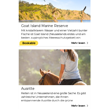
Goat Island Marine Reserve
Mit kristallklarem Wasser und einer Vielzahl bunter
Fische ist Goat Island (Neuseelands erstes und am
besten zugängliches Meeresschutzgebiet) ein
Magnet für Schnorchler und Taucher und liegt nur
Bookable
Mehr lesen
eine Stunde von Aucklands Stadtzentrum entfernt.
Nehmen Sie an der beliebten Glass Bottom Boat
Tour teil, einem unterhaltsamen und lehrreichen
Abenteuer für Gäste jeden Alters, bei dem Sie mehr
über die Fische, die Fauna, das Meeresleben und
die Vögel erfahren, die in diesem geschützten
Reservat gedeihen.
Ausritte
Reiten ist in Neuseeland eine große Sache. Es gibt
zahlreiche Unternehmen, die Ihnen
entspannende Ausritte durch die grüne
Hügellandschaft ermöglichen oder Sie lehren, an
Mehr lesen
den schwarzen Sandstränden entlang zu