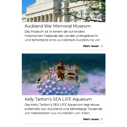
Discovery Pier 4, 139 Quay Street, Downtown
Auckland +64 9 307 8005 www.fullers.co.nz
Auckland War Memorial Museum
Das Museum ist in einem der schönsten
historischen Gebäude des Landes untergebracht
und beherbergt eine wunderbare Ausstellung von
mehr als 2000 unbezahlbaren Schätzen und
Mehr lesen
Artefakten der Maori und des Pazifiks, die ihre
Kultur und Geschichte zeigen. Außerdem gibt es
ein Kriegsdenkmal für die Provinz Auckland, das
vor allem an die Gefallenen des Ersten und
Zweiten Weltkriegs erinnert. Das Auckland
Museum ist der einzige Ort in Auckland, an dem
Besucher täglich eine kulturelle Aufführung der
Maori erleben können. (3 Mal pro Tag und 30
Minuten lang).
Kelly Tarlton's SEA LIFE Aquarium
Das Kelly Tarlton's SEA LIFE Aquarium liegt etwas
außerhalb von Auckland und beherbergt Tausende
von Meerestieren aus Hunderten von Arten,
darunter Fische, Schildkröten, Haie, Pinguine,
Mehr lesen
Stachelrochen sowie Unterwassertunnel. Dies ist
wirklich eine Top-Attraktion für die ganze Familie