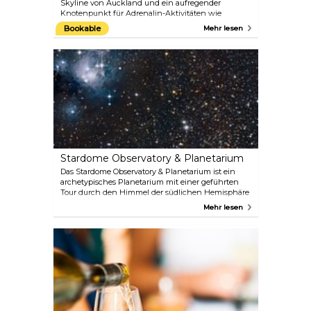
Skyline von Auckland und ein aufregender
Knotenpunkt für Adrenalin-Aktivitäten wie
SkyJump oder ein Ort, an dem man hervorragend
Bookable
Mehr lesen
essen und einen atemberaubenden 360-Grad-Blick
genießen kann. Am Fuße des Sky Towers befindet
sich der Unterhaltungskomplex SKYCITY Auckland
mit Restaurants, einem Casino und einem Theater.
Wenn Sie also in Auckland sind, sollten Sie sich
diese erstaunliche Attraktion nicht entgehen
lassen.
Stardome Observatory & Planetarium
Das Stardome Observatory & Planetarium ist ein
archetypisches Planetarium mit einer geführten
Tour durch den Himmel der südlichen Hemisphäre
und bietet ein einzigartiges und unterhaltsames
Mehr lesen
Lernerlebnis für alle Altersgruppen, bei dem Sie die
Wunder des Universums beobachten können. Es
überrascht nicht, dass dies eine der beliebtesten
und begehrtesten Attraktionen in der Region
Auckland ist.