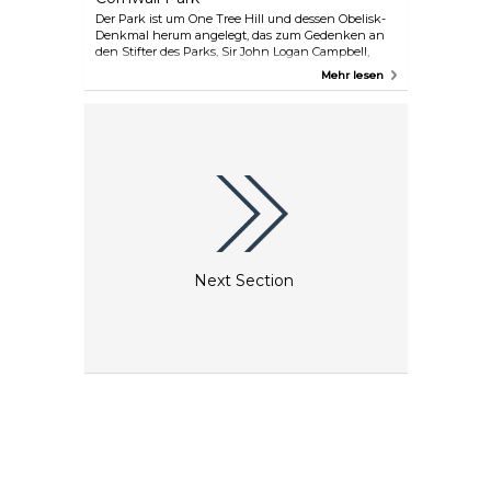
Der Park ist um One Tree Hill und dessen Obelisk-
Denkmal herum angelegt, das zum Gedenken an
den Stifter des Parks, Sir John Logan Campbell,
errichtet wurde. Hier finden regelmäßig
Mehr lesen
Führungen, Workshops und andere
Veranstaltungen statt. Der Park ist ein
wunderschönes Gebiet für einen Spaziergang
durch die Natur und zum Genießen von herrlichen
Gärten, einer großen Baum- und Vogelvielfalt und
atemberaubenden Aussichten.
Next Section