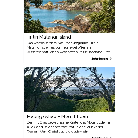
Food“-Stadt in Neuseeland zu werden.
Tiritiri Matangi Island
Das weltbekannte Naturschutzgebiet Tiritiri
Matangi ist eines von nur zwei offenen
wissenschaftlichen Reservaten in Neuseeland und
liegt im Hauraki Gulf, nur 75 Minuten mit der Fähre
Mehr lesen
vom Zentrum Aucklands entfernt. Es ist ein
geschützter Zufluchtsort für einheimische und
gefährdete Arten und ein wahres Paradies für alle,
die die Natur und die Vogelbeobachtung lieben.
Maungawhau – Mount Eden
Der mit Gras bewachsene Krater des Mount Eden in
Auckland ist der höchste natürliche Punkt der
Region. Vom Gipfel aus bietet sich ein
atemberaubender Blick auf die Skyline der Stadt.