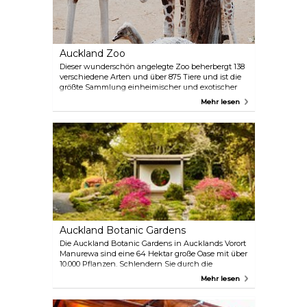
Auckland Zoo
Dieser wunderschön angelegte Zoo beherbergt 138
verschiedene Arten und über 875 Tiere und ist die
größte Sammlung einheimischer und exotischer
Tiere in Neuseeland. Der Zoo liegt nur wenige
Mehr lesen
Minuten vom Stadtzentrum entfernt und hat
wirklich viel zu bieten, darunter Veranstaltungen,
Tierbegegnungen, Einblicke hinter die Kulissen
und vieles mehr.
Auckland Botanic Gardens
Die Auckland Botanic Gardens in Aucklands Vorort
Manurewa sind eine 64 Hektar große Oase mit über
10.000 Pflanzen. Schlendern Sie durch die
thematischen Gärten, machen Sie eine Pause an
Mehr lesen
den Sitzplätzen oder beobachten Sie die
einheimische Vogelwelt. Verpassen Sie auf keinen
Fall den duftenden Rosengarten, der unter den