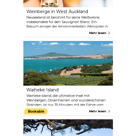
Weinberge in West Auckland
Neuseeland ist berühmt für seine Weißweine,
insbesondere für den Sauvignon Blanc. Ein
Besuch einiger der renommiertesten Weingüter in
Auckland ist ein Genuss für jeden Weinliebhaber.
Mehr lesen
Der Wein, den Sie auf Ihrer Tour kaufen, wird Ihnen
außerdem gegen eine sehr geringe Gebühr
zugeschickt. Sie können auch eine
Weinverkostung in einem der Glengarry-Läden
machen oder eine Weinverkostungstour mit
Auckland Wine Tours unternehmen.
Waiheke Island
Waiheke Island, die ultimative Insel mit
Weinbergen, Olivenhainen und wunderschönen
Stränden, ist nur 35 Minuten mit der Fähre vom
Stadtzentrum Aucklands entfernt. Bekannt als die
Bookable
Mehr lesen
Insel des Weins, von der einige der besten
Rotweine Neuseelands stammen. Dank der
leichten Erreichbarkeit ist Waiheke ein idealer
Tagesausflug.