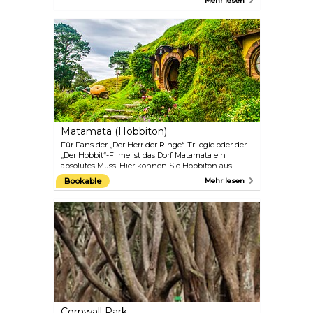
Mehr lesen
Ein ruhiger Spaziergang zum Gipfel des Vulkans ist
eine großartige Alternative zum Trubel der Stadt.
Matamata (Hobbiton)
Für Fans der „Der Herr der Ringe“-Trilogie oder der
„Der Hobbit“-Filme ist das Dorf Matamata ein
absolutes Muss. Hier können Sie Hobbiton aus
erster Hand erleben und sich für einen Moment
Bookable
Mehr lesen
wie eine von Tolkiens Figuren fühlen. Das Dorf ist
eine geschätzte 2 1/2-stündige Autofahrt von
Auckland entfernt, aber die Fahrt ist jede Minute
wert, und Sie können auf dem Weg dorthin
Pausen einlegen, um einfach nur die schöne und
vielfältige Landschaft Neuseelands zu bewundern.
Cornwall Park