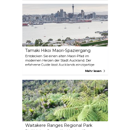
galoppieren. Manche verbinden Ihr Reiterlebnis
sogar mit einer Weinverkostung. Saara und Simon
von Muriwai Beach Horse Treks verfolgen drei
Grundprinzipien: glückliche Pferde, glückliche
Kunden und glückliche Mitarbeiter. Sie können
sich darauf verlassen, dass sie sich gut um Sie
kümmern, während Sie entlang des malerischen
schwarzen Sandstrandes von Muriwai und durch
den bezaubernden Woodhill-Wald reiten.
Tamaki Hikoi Maori-Spaziergang
Entdecken Sie einen alten Maori-Pfad im
modernen Herzen der Stadt Auckland. Der
erfahrene Guide lässt Aucklands einzigartige
Landschaft durch Geschichten, Gesang und
Mehr lesen
Bräuche lebendig werden. Sie werden
Geschichten hören, die von Generation zu
Generation weitergegeben wurden, und die
schönsten Orte Aucklands erleben.
Waitakere Ranges Regional Park