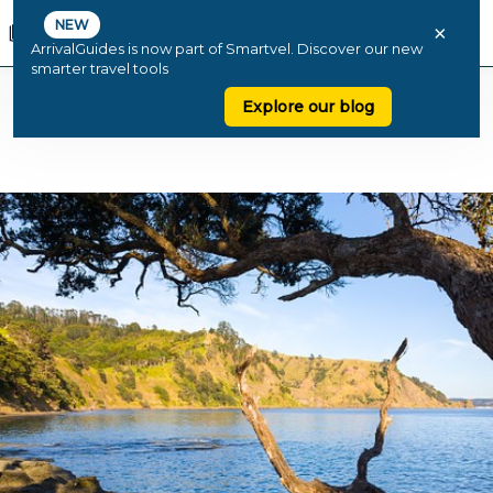
NEW
×
ArrivalGuides is now part of Smartvel. Discover our new
smarter travel tools
Explore our blog