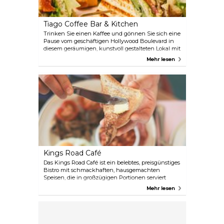
Tiago Coffee Bar & Kitchen
Trinken Sie einen Kaffee und gönnen Sie sich eine
Pause vom geschäftigen Hollywood Boulevard in
diesem geräumigen, kunstvoll gestalteten Lokal mit
vielen Innen- und Außenplätzen. Das freundliche
Mehr lesen
und aufmerksame Personal serviert gesundes
Frühstück, innovative Sandwiches, Suppen mit
Crostini, frische Salate sowie warme und kalte
Getränke.
Kings Road Café
Das Kings Road Café ist ein belebtes, preisgünstiges
Bistro mit schmackhaften, hausgemachten
Speisen, die in großzügigen Portionen serviert
werden. Wenn Sie Lust auf einen guten Kaffee
Mehr lesen
haben, dann sind Sie hier genau richtig.