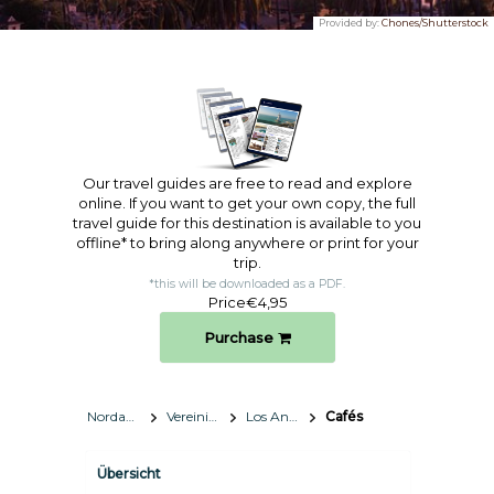
Provided by:
Chones/Shutterstock
Our travel guides are free to read and explore
online. If you want to get your own copy, the full
travel guide for this destination is available to you
offline* to bring along anywhere or print for your
trip.​
*this will be downloaded as a PDF.
Price
€4,95
Purchase
Nordamerika
Vereinigte Staaten
Los Angeles, Kalifornien
Cafés
Übersicht