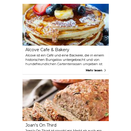
Alcove Cafe & Bakery
Alcove ist ein Café und eine Bäckerei, die in einem
historischen Bungalow untergebracht und von
hundefreundlichen Gartenterrassen umgeben ist.
Hier werden amerikanische Klassiker,
Mehr lesen
handwerklich hergestellte Backwaren,
handgerösteter Kaffee und selbst hergestellte
Schokolade angeboten. Kommen Sie zum
Frühstück, Mittag- oder Abendessen oder einfach
nur für etwas Süßes wie einen Kuchen vorbei.
Joan's On Third
Joan's On Third ist sowohl ein Markt als auch ein