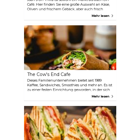
Café. Hier finden Sie eine große Auswahl an Käse,
Oliven und frischem Gebäck, aber auch frisch
gegrilltes Fleisch, Fisch und Geflügel zum
Mehr lesen
Mitnehmen. Wenn Sie mehr von der Atmosphäre
des Marktes erleben möchten, können Sie sich
hinsetzen und Joans Sandwiches, Salate, Suppen
und hausgemachte Süßigkeiten direkt vor Ort
genießen.
The Cow's End Cafe
Dieses Familienunternehmen bietet seit 1989
Kaffee, Sandwiches, Smoothies und mehr an. Es ist
zu einer festen Einrichtung geworden, in der sich
die Einwohner gerne aufhalten und einen Kaffee
Mehr lesen
aus den weltweit begehrtesten Bohnen von
Hawaiis Kona-Küste trinken. Es ist auch ein Ort, an
dem man den ganzen Tag über Frühstück, Wraps
und Salate bekommt.