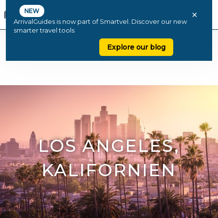
NEW
×
ArrivalGuides is now part of Smartvel. Discover our new
smarter travel tools
Explore our blog
LOS ANGELES,
KALIFORNIEN