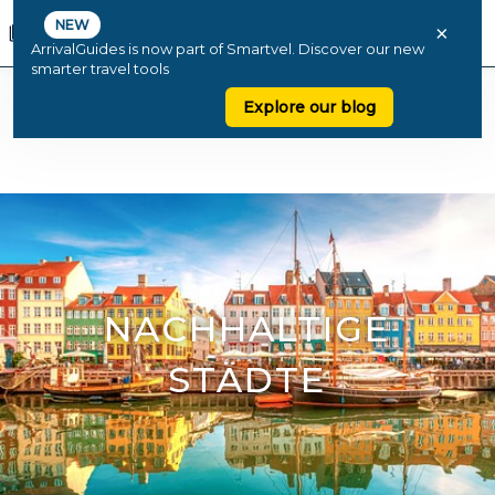
NEW
×
ArrivalGuides is now part of Smartvel. Discover our new
smarter travel tools
Explore our blog
NACHHALTIGE
STÄDTE