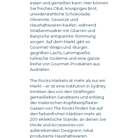
essen und genießen kann. Hier können
Sie frisches Obst, knuspriges Brot,
unwiderstehliche Schokolade,
Olivenöle, Gewürze und
Haushaltswaren kaufen, während
Straßenmusiker mit Gitarren und
Banjos für entspannte Stimmung
sorgen. Auf dem Markt gibt es
Gourmet-Wraps und -Burger,
gegrillten Lachs, Lammspieße,
türkische Gözleme und eine ganze
Reihe von Gourmet-Produkten aus
Australien.
The Rocks Markets ist mehr als nur ein
Markt – er ist eine Institution in Sydney.
Inmitten des von den Sträflingen
gemeißelten Sandsteins und entlang
der malerischen Kopfsteinpflaster-
Gassen von The Rocks finden Sie auf
den farbenfrohen Märkten mehr als
200 eklektische Stände, an denen Sie
Mode und Accessoires von
aufstrebenden Designern, lokal
produzierte Haushaltswaren,