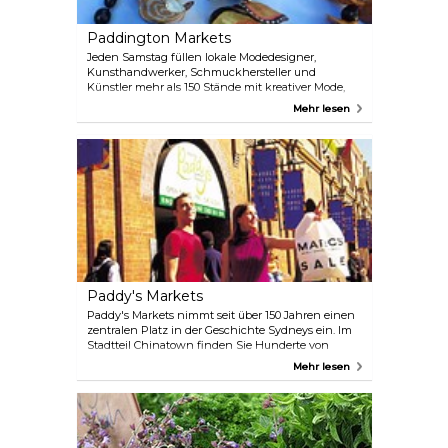
Paddington Markets
Jeden Samstag füllen lokale Modedesigner,
Kunsthandwerker, Schmuckhersteller und
Künstler mehr als 150 Stände mit kreativer Mode,
Accessoires, handgefertigten Waren und Bildern,
Mehr lesen
die Jahr für Jahr neue Generationen von
Sydneysidern inspirieren. Die Märkte im Herzen
von Paddington gibt es seit 1973.
Paddy's Markets
Paddy's Markets nimmt seit über 150 Jahren einen
zentralen Platz in der Geschichte Sydneys ein. Im
Stadtteil Chinatown finden Sie Hunderte von
Ständen mit einer breiten Palette von Waren, von
Mehr lesen
Souvenirs bis zu Sportartikeln, von Kleidung bis zu
Kosmetika, von Schuhen bis zu Schaffellen, von
Pflanzen, Obst und Gemüse bis zu einem
fantastischen Gastronomiebereich und vielem
mehr.