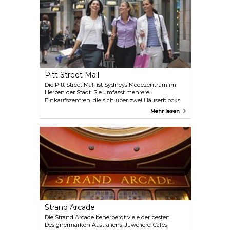
Nachmittagstee genießen.
Pitt Street Mall
Die Pitt Street Mall ist Sydneys Modezentrum im
Herzen der Stadt. Sie umfasst mehrere
Einkaufszentren, die sich über zwei Häuserblocks
erstrecken, darunter das stilvolle Westfield Sydney,
Mehr lesen
die Kaufhäuser David Jones und Myer sowie die
elegante Strand Arcade. In den zahlreichen
Boutiquen und Geschäften dieses reizvollen
Einkaufsviertels finden Sie alle internationalen Top-
Marken und -Labels sowie die besten lokalen
Designer.
Strand Arcade
Die Strand Arcade beherbergt viele der besten
Designermarken Australiens, Juweliere, Cafés,