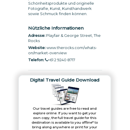
Schönheitsprodukte und originelle
Fotografie, Kunst, Kunsthandwerk
sowie Schmuck finden können.
Nützliche Informationen
Adresse:
Playfair & George Street, The
Rocks
Website:
www.therocks.com/whats-
on/market-overview
Telefon:
+61 2 9240 8717
Digital Travel Guide Download
Our travel guides are free to read and
explore online. If you want to get your
own copy, the full travel guide for this
destination is available to you offline* to
bring along anywhere or print for your