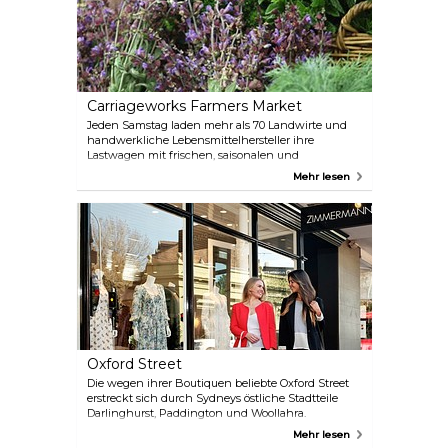
Carriageworks Farmers Market
Jeden Samstag laden mehr als 70 Landwirte und
handwerkliche Lebensmittelhersteller ihre
Lastwagen mit frischen, saisonalen und
hausgemachten Produkten zum Carriageworks
Mehr lesen
Farmers Market. Liebhaber von frischen Produkten
und feinen Lebensmitteln finden hier eine Vielzahl
von Waren, darunter handwerklich hergestelltes
Brot, Olivenöl, Boutique-Wein, Süßwaren und
Gourmetgerichte von Dips bis Chutneys.
Oxford Street
Die wegen ihrer Boutiquen beliebte Oxford Street
erstreckt sich durch Sydneys östliche Stadtteile
Darlinghurst, Paddington und Woollahra.
Entdecken Sie Designer-Modehäuser,
Mehr lesen
Kunstgalerien, Buchhändler, Möbelgeschäfte und