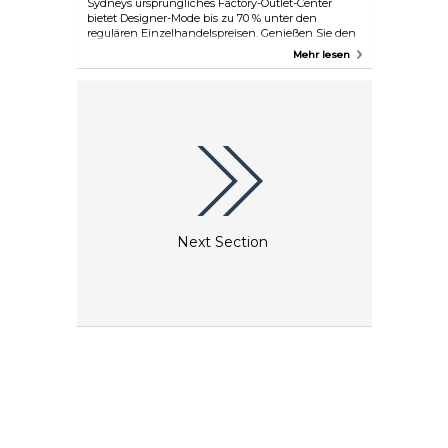
Sydneys ursprüngliches Factory-Outlet-Center
bietet Designer-Mode bis zu 70 % unter den
regulären Einzelhandelspreisen. Genießen Sie den
spektakulären Blick auf den Sydney Harbour,
Mehr lesen
während Sie in der riesigen Auswahl Ihrer
Lieblingsmode- und Lifestyle-Marken stöbern, die
direkt an der Birkenhead Point Marina liegt.
Next Section