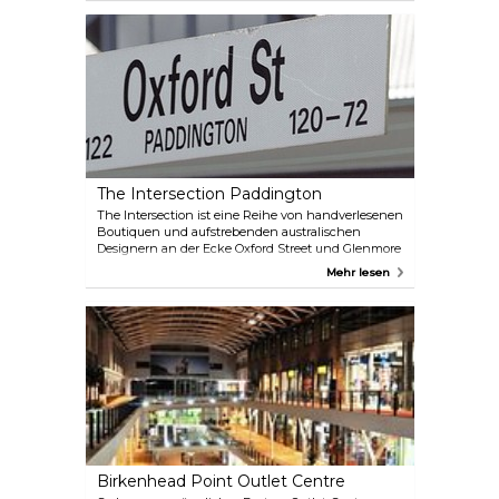
machen Sie eine Shopping-Pause in einem der
vielen trendigen Cafés oder genießen Sie ein
Mittagessen in einem der wunderschön
restaurierten Pubs in der Hauptstraße oder in den
Seitenstraßen.
The Intersection Paddington
The Intersection ist eine Reihe von handverlesenen
Boutiquen und aufstrebenden australischen
Designern an der Ecke Oxford Street und Glenmore
Road in Paddington. Hier sind lokale Top-Designer
Mehr lesen
wie Willow, Ellery, sass & bide und Josh Goot zu
Hause, die Australien auf die Weltkarte der Mode
gebracht haben.
Birkenhead Point Outlet Centre