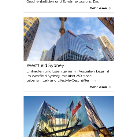
Geschenkeläden und Schönheitssalons. Das
majestätische viktorianische Gebäude liegt mitten
Mehr lesen
in der Stadt Sydney an der belebten Pitt Street Mall
und beherbergt viele Einzelhandelsgeschäfte, die
dort seit Jahrzehnten ansässig sind. Die 1891
errichtete und 1892 eröffnete Strand Arcade war die
letzte der im viktorianischen Sydney erbauten
Einkaufspassagen und ist die einzige, die heute
noch in ihrer ursprünglichen Form erhalten ist.
Westfield Sydney
Einkaufen und Essen gehen in Australien beginnt
im Westfield Sydney, mit über 250 Mode-,
Lebensmittel- und Lifestyle-Geschäften im
Zentrum von Sydney. Mit einer Mischung aus
Mehr lesen
australischen Top-Designern und internationaler
High-Street-Mode auf vier Ebenen und weiteren
drei Ebenen mit Restaurants ist Westfield Sydney
das ultimative Einkaufs- und Essensziel. Um
Besucher in Sydney willkommen zu heißen, hat
Westfield die Westfield Sydney Privilege Card
entwickelt, die Besuchern exklusive Rabatte,
Sonderangebote und Zugang zum Concierge-Team
vor Ort bietet. Die Westfield Sydney Privilege Card
ist für auswärtige Gäste gegen Vorlage ihres
Führerscheins oder Reisepasses am