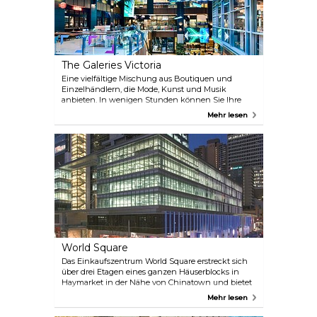
The Galeries Victoria
Eine vielfältige Mischung aus Boutiquen und
Einzelhändlern, die Mode, Kunst und Musik
anbieten. In wenigen Stunden können Sie Ihre
Garderobe bei Incu, Alphaville oder Carhartt
Mehr lesen
auffrischen. Essen Sie einen Happen im
Gastronomiebereich und trinken Sie ein Bier im
The Arthouse. Stöbern Sie bei JB Hi-Fi nach den
neuesten Musik- und Technikgadgets und
entdecken Sie bei Kinokuniya ein umfangreiches
Buchsortiment.
World Square
Das Einkaufszentrum World Square erstreckt sich
über drei Etagen eines ganzen Häuserblocks in
Haymarket in der Nähe von Chinatown und bietet
frische Lebensmittel und zubereitete Speisen, eine
Mehr lesen
verlockende Auswahl an Mode, Haushaltswaren,
Lifestyle-Artikeln und Dienstleistungen sowie über