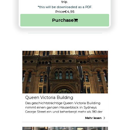
trip.​
*this will be downloaded as a PDF.
Price
€4,95
Purchase
Queen Victoria Building
Das geschichtsträchtige Queen Victoria Building
nimmt einen ganzen Häuserblock in Sydneys
George Street ein und beherbergt mehr als 180 der
besten Mode-, Schmuck- und
Mehr lesen
Haushaltswarengeschäfte Sydneys, begleitet von
gemütlichen Cafés und Restaurants. Im The Tea
Room können Sie einen Morgen- oder