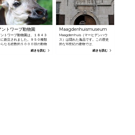
アントワープ動物園
Maagdenhuismuseum
アントワープ動物園は、１８４３
Maagdenhuis（マーヒデンハウ
年に創立されました。９５０種類
ス）は隠れた逸品です。この歴史
からなる総数約５０００頭の動物
的な16世紀の建物では、
を保有するベルギーだけではなく
OCMW（社会福祉公共センター）
続きを読む
続きを読む
世界でも最も古い動物園のひとつ
の驚異的なアートコレクションを
です。動物は、由緒ある建物や見
鑑賞することができます。
事な庭園の中で暮らしています。
Rubens（ルーベンス）、Van
都会の真ん中で、真のリラクゼー
Dyck（ヴァン•ダイク）と
ションが体験できます。
Jordaens（ヨルダーンス）の絵画
や15世紀から18世紀までの美しい
彫刻と家具を見ることができま
す。Maagdenhuisはかつて女子の
ための孤児院（名前はそれに由来
します）で、したがって、コレク
ションの多くこの時代のものとな
っています。