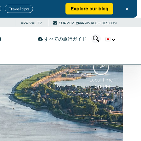
×
Explore our blog
Travel tips
ARRIVAL TV
SUPPORT@ARRIVALGUIDES.COM
すべての旅行ガイド
N
Local Time
01:11 PM