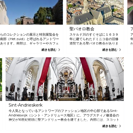
聖パオロ教会
らのコレクションの展示と特別展覧会を
スケルド川のすぐそばに１６３９
部（Het zuid）と呼ばれるアントワー
年に建てられたドミニコ会の旧修
あります。南部は、ギャラリーやカフェ
道院である聖パオロ教会がありま
れるコレクションの展示と年４回の主要
す。華麗なバロック様式の祭壇や
続きを読む
続きを読む
サート、討論会、ガイド付きツアー、ミ
ヨルダーンス、ルーベンスそして
ファーストが行われます。
ヴァン•ダイクの作品５０点以上を
含む２００以上の絵画画像を鑑賞
できます。
Sint-Andrieskerk
今人気となっているアントワープのファッション地区の中心部であるSint-
Andrieswijk（シント・アンドリュース地区）に、アウグスティノ修道会の
神父が16世紀初頭に聖アンドリュー教会を建てました。内部には、スコット
ランド女王Mary Stuart（メアリー•スチュアード）の記念碑など十七世紀の
続きを読む
美しいバロック様式の祭壇や作品を見ることができます。十九世紀の説教壇
は、必見です。