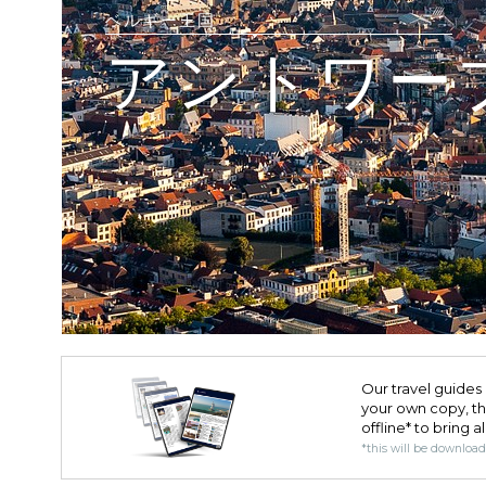
ベルギー王国
アントワー
Our travel guides 
your own copy, the 
offline* to bring a
*this will be downloa