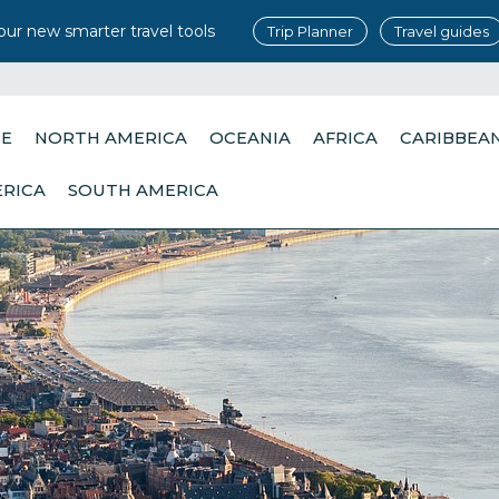
our new smarter travel tools
Trip Planner
Travel guides
PE
NORTH AMERICA
OCEANIA
AFRICA
CARIBBEA
ERICA
SOUTH AMERICA