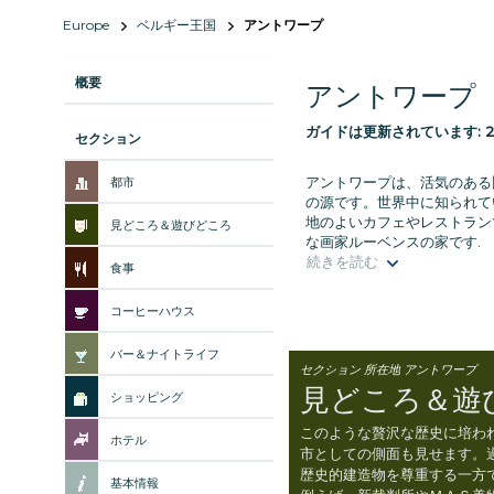
Europe
ベルギー王国
アントワープ
概要
アントワープ
ガイドは更新されています:
2
セクション
アントワープは、活気のある
都市
の源です。世界中に知られて
地のよいカフェやレストラン
見どころ＆遊びどころ
な画家ルーベンスの家です.
続きを読む
食事
コーヒーハウス
バー＆ナイトライフ
セクション 所在地 アントワープ
見どころ＆遊
ショッピング
このような贅沢な歴史に培わ
ホテル
市としての側面も見せます。
歴史的建造物を尊重する一方
基本情報