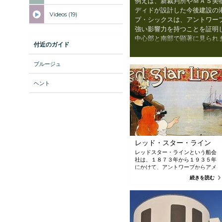
例えば、新裁判所やＭＡＳ美
ディドが設計した今後建設の
Videos (19)
プ・シックスは、アントワー
強い影響力を持つことを証明
中心部と南部で顕著に見られ
付近のガイド
ありながら、社交的で住みや
ブルージュ
ヘント
レッド・スター・ライン
レッドスター・ラインという船会
社は、１８７３年から１９３５年
にかけて、アントワープからアメ
リカやカナダへおよそ３００万人
続きを読む
を運びました。レッドスター・ラ
イン社の建物は、今も残っていま
す。同社の古い倉庫は現在、記念
館と博物館に改装中です。移民に
ついて、新しい見方で過去を振り
返ることができる場所となるでし