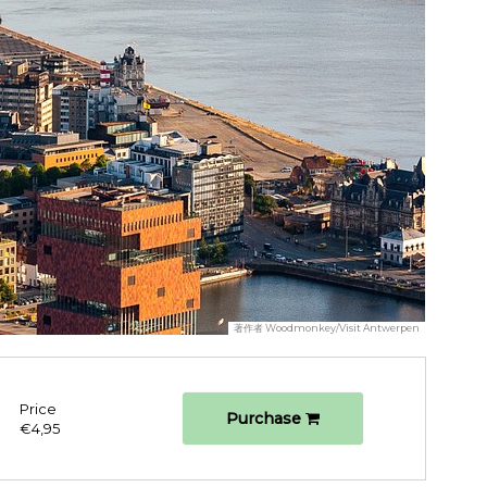
著作者
Woodmonkey/Visit Antwerpen
Price
Purchase
€4,95