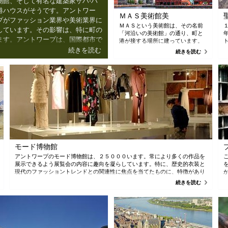
物館、そして有名な建築家ザハ•ハ
港ハウスがそうです。アントワー
ＭＡＳ美術館美
プがファッション業界や美術業界に
ＭＡＳという美術館は、その名前
しています。その影響は、特に町の
「河沿いの美術館」の通り、町と
ます。アントワープは、国際都市で
港が接する場所に建っています。
すい都市を目指しています。
大胆な建築による６０メートルの
続きを読む
続きを読む
塔は、アントワープの新しいラン
ドマークです。ＭＡＳは、この町
の多様性に焦点当てて、過去およ
び現在の文化の様々な接点を見せ
てくれます。美術館のコレクショ
ンは、町、港および世界の歴史を
物語っています。
モード博物館
アントワープのモード博物館は、２５０００います。常により多くの作品を
展示できるよう展覧会の内容に趣向を凝らしています。特に、歴史的衣装と
現代のファッショントレンドとの関連性に焦点を当てたものに、特徴があり
ます。
続きを読む