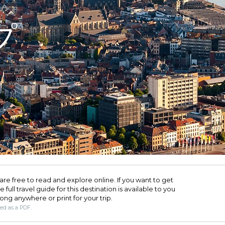
プ
are free to read and explore online. If you want to get
full travel guide for this destination is available to you
long anywhere or print for your trip.​
ded as a PDF.