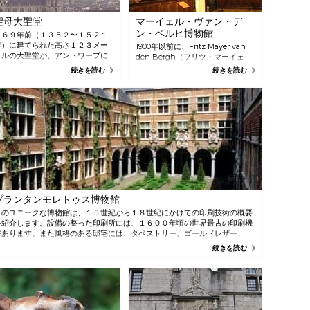
聖母大聖堂
マーイェル・ヴァン・デ
ン・ベルヒ博物館
１６９年前（１３５２〜１５２１
年）に建てられた高さ１２３メー
1900年以前に、Fritz Mayer van
トルの大聖堂が、アントワープに
den Bergh（フリツ・マーイェ
そびえ立っています。当時のオラ
ル・ヴァン・デン・ベルヒ）とい
続きを読む
続きを読む
ンダ王国において、最大なゴシッ
う情熱的なコレクターは壮大なア
ク様式の建造物となりました。大
ートコレクションを作りました。
聖堂は、ルーベンスの絵画を含む
著名画家ピーター・ブリューゲル
様々な芸術作品を保有する巨大な
の絵画を安く買い、中世の美しい
貯蔵庫でもあります。２０年をか
彫刻を博物館が買う前に購入し、
けた改修工事を経て、７つの側廊
全てのジャンルの傑作を手中にし
のある素晴らしい教会を再び堪能
ました。若くして亡くなった息子
できるようになりました。ハイラ
のために、母親が彼の夢を実現さ
イトは、何といってもルーベンス
せました。彼のコレクションだけ
の「キリストの昇架」と「キリス
を展示する博物館です。マーイェ
トの降架」です。大聖堂を訪れず
ル・ヴァン・デン・ベルヒ博物館
して、アントワープは語れませ
は今日も、当時の状態を保ってい
プランタンモレトゥス博物館
ん。
ます。ひとりの男性と…その母親の
このユニークな博物館は、１５世紀から１８世紀にかけての印刷技術の概要
博物館。‘Great smaller museums
を紹介します。設備の整った印刷所には、１６００年頃の世界最古の印刷機
of Europe’（ヨーロッパの素晴らし
があります。また風格のある邸宅には、タペストリー、ゴールドレザー、
い小さな博物館）というガイドブ
（ルーベンスの作品を含む）絵画、彫刻、陶器や磁器で装飾された客室があ
ックにも紹介されました。
続きを読む
ります。２００５年には、世界で唯一の貴重な博物館としてに登録されまし
た。