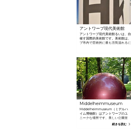
ょう。博物館は、２０１３年９月
にオープンします。
アントワープ現代美術館
アントワープ現代美術館るいは、自
催す国際的美術館です。美術館は、南
プ市内で芸術的に最も活気溢れるに
などが混在する所で。不定期に開か
プロジェクト以外に、講演会、コン
ュージアムトークや美術館ブレック
Middelheimmuseum
Middelheimmuseum（ミデルハ
イム博物館）はアントワープのユ
ニークな場所です。美しい公園並
びに印象的なアートコレクション
続きを読む
と展示会のユニークな組み合わせ
です。Middelheimmuseumで紹