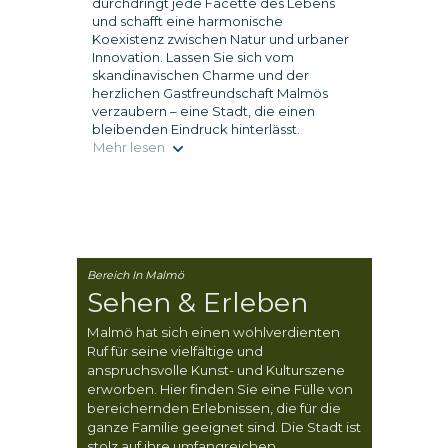
durchdringt jede Facette des Lebens
und schafft eine harmonische
Koexistenz zwischen Natur und urbaner
Innovation. Lassen Sie sich vom
skandinavischen Charme und der
herzlichen Gastfreundschaft Malmös
verzaubern – eine Stadt, die einen
bleibenden Eindruck hinterlässt.
Mehr lesen
Bereich In Malmö
Sehen & Erleben
Malmö hat sich einen wohlverdienten
Ruf für seine vielfältige und
anspruchsvolle Kunst- und Kulturszene
erworben. Hier finden Sie eine Fülle von
bereichernden Erlebnissen, die für die
ganze Familie geeignet sind. Die Stadt ist
stolz auf ihre umfangreichen