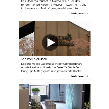
Besuchern die Möglichkeit bietet, sich in die
Das Moderna Museet in Malmö ist ein Teil des
Vergangenheit zu versetzen und das reiche
renommierten Moderna Museet in Stockholm. Das
kulturelle Erbe Malmös kennenzulernen.
im Herzen von Malmö gelegene Museum für
zeitgenössische Kunst zeigt eine breite Palette
Mehr lesen
moderner und zeitgenössischer Kunstwerke. Das
spektakuläre Gebäude, ein ehemaliges
Elektrizitätswerk aus dem Jahr 1900, bietet bereits
ein architektonisches Erlebnis für sich.
Malmö Saluhall
Das ehemalige Lagerhaus in der Gibraltargatan
wurde in eine kulinarische Oase für Genießer,
hungrige Mittagsgäste und passionierte Köche
verwandelt. Mittagessen, Abendessen oder Kaffee.
Mehr lesen
Essen Sie hier oder kaufen Sie lokale Zutaten zum
Mitnehmen. Sie finden hier außerdem
wunderschöne Blumenarrangements, exquisites
Kunsthandwerk und einzigartiges
skandinavisches Design.