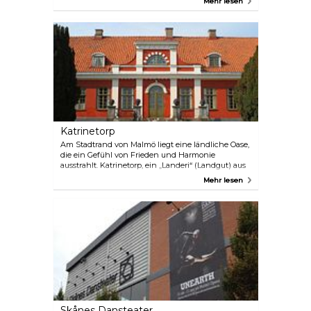
Mehr lesen
und tauchen Sie ein in die reiche Geschichte
Malmös, in architektonische Wunderwerke und
faszinierende Anekdoten, während Ihr
sachkundiger Guide die Stadt zum Leben erweckt.
Katrinetorp
Am Stadtrand von Malmö liegt eine ländliche Oase,
die ein Gefühl von Frieden und Harmonie
ausstrahlt. Katrinetorp, ein „Landeri“ (Landgut) aus
dem frühen 19. Jahrhundert, war ursprünglich als
Mehr lesen
Sommerresidenz und Veranstaltungsort für große
Empfänge gedacht. Heute wird das Anwesen von
der Stadt Malmö verwaltet, die ständig an der
Wiederherstellung des früheren Glanzes arbeitet.
Jährlich finden hier Märkte, Musikveranstaltungen,
Events und Ausstellungen statt. Vor kurzem wurde
die neue Ausstellungshalle „The Stables“ eröffnet,
in der es auch einen hochwertigen
Geschenkeladen gibt. Katrinetorp liegt 10 Minuten
vom Stadtzentrum Malmös entfernt, so dass die
Großstadt nur einen Katzensprung von dieser
idyllischen Landschaft entfernt ist.
Skånes Dansteater