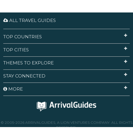
geschmückt ist. Heute beherbergt dieses Gebäude
eines der bekanntesten Restaurants Malmös,
Årstiderna (Die Jahreszeiten), das sich in den
Kellergewölben befindet. Gleich hinter dem
ALL TRAVEL GUIDES
Rathaus erhebt sich die Spitze der Sankt Petri
kyrka (Sankt Petri Kirche). Dieses architektonische
Wunderwerk, Malmös ältestes Bauwerk, stammt
aus dem frühen 14. Jahrhundert und ist ein
TOP COUNTRIES
Beispiel für die baltische Backsteingotik. In den
frühen 1900er Jahren wurden erhebliche
Anstrengungen unternommen, um die
TOP CITIES
mittelalterlichen Malereien in den Gewölben der
Kirche zu entwickeln und zu restaurieren, was die
historische und künstlerische Bedeutung der
THEMES TO EXPLORE
Kirche noch erhöht.
STAY CONNECTED
MORE
© 2005-2026 ARRIVALGUIDES, A LION VENTURES COMPANY. ALL RIGHTS
RESERVED.