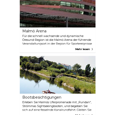
und ist stets bemüht, neue Talente in diesem
Bereich zu fördern und zu präsentieren.
Malmö Arena
Für die schnell wachsende und dynamische
Öresund-Region ist die Malmö Arena der führende
Veranstaltungsort in der Region für Sportereignisse
von Weltklasse, Konzerte, Familienshows, große
Mehr lesen
Konferenzen und kleinere Tagungen, Essen und
Trinken oder einen schnellen Snack.
Bootsbesichtigungen
Erleben Sie Malmös Uferpromenade mit „Rundan“,
Strömmas Sightseeingbooten, und begeben Sie
sich auf eine fesselnde Kanalrundfahrt. Gleiten Sie
unter Brücken hindurch, durchqueren Sie Parks