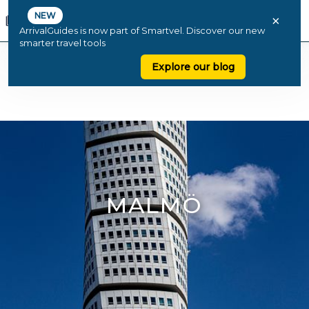
NEW
×
ArrivalGuides is now part of Smartvel. Discover our new
smarter travel tools
Explore our blog
MALMÖ