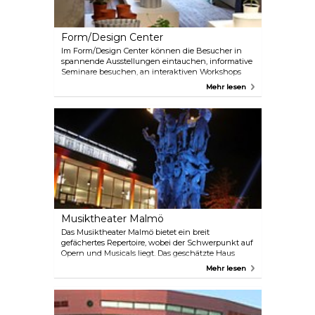
Form/Design Center
Im Form/Design Center können die Besucher in
spannende Ausstellungen eintauchen, informative
Seminare besuchen, an interaktiven Workshops
teilnehmen und an aufschlussreichen Führungen
Mehr lesen
im Bereich Architektur, Design und Handwerk
teilnehmen.
Musiktheater Malmö
Das Musiktheater Malmö bietet ein breit
gefächertes Repertoire, wobei der Schwerpunkt auf
Opern und Musicals liegt. Das geschätzte Haus
präsentiert außergewöhnliche Aufführungen
Mehr lesen
beliebter Opernklassiker, bezaubernder Musicals
und zeitgenössischer Musikdramen. Darüber
hinaus engagiert sich das Musiktheater Malmö für
neu komponierte schwedische Opern und Musicals