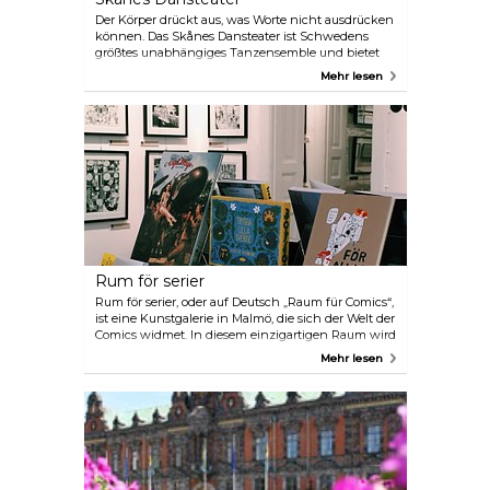
Der Körper drückt aus, was Worte nicht ausdrücken
können. Das Skånes Dansteater ist Schwedens
größtes unabhängiges Tanzensemble und bietet
auf seiner eigenen Bühne an der westlichen
Mehr lesen
Hafenfront in Malmö, im Musiktheater Malmö und
auf Tournee erstaunliche Tanzaufführungen. Sie
zeigen Tanz von schwedischen und
internationalen Choreographen. Die Aufführungen
im Musiktheater Malmö finden in Zusammenarbeit
mit dem Opernorchester statt. Das Theater befindet
sich im alten Hafengebiet, in der Nähe des Meeres
und mehrerer Restaurants.
Rum för serier
Rum för serier, oder auf Deutsch „Raum für Comics“,
ist eine Kunstgalerie in Malmö, die sich der Welt der
Comics widmet. In diesem einzigartigen Raum wird
eine vielfältige Sammlung von Comics nicht nur
Mehr lesen
aus Schweden, sondern auch aus verschiedenen
Teilen der Welt ausgestellt. Außerdem gibt es einen
Laden, in dem die Besucher eine Fundgrube an
Comic-Artikeln, darunter Bücher, Figuren, Poster
und vieles mehr, entdecken können.