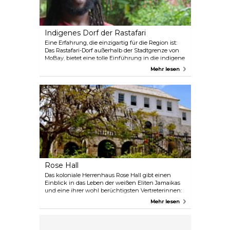
Indigenes Dorf der Rastafari
Eine Erfahrung, die einzigartig für die Region ist:
Das Rastafari-Dorf außerhalb der Stadtgrenze von
MoBay, bietet eine tolle Einführung in die indigene
religiöse Bewegung Jamaikas. Diese hat seit ihrer
Mehr lesen
Entstehung in den 1930er Jahren weltweit
Anhänger für sich begeistern können. Eine
geführte Tour ist eine gute Möglichkeit, mehr über
die wesentlichen Aspekte des Rastafarianismus zu
erfahren, sowie das alltägliche und kulturelle Leben
der jamaikanischen Meister mitzuerleben.
Rose Hall
Das koloniale Herrenhaus Rose Hall gibt einen
Einblick in das Leben der weißen Eliten Jamaikas
und eine ihrer wohl berüchtigsten Vertreterinnen:
die sagenumwobene, halbfiktionalisierte Annie
Mehr lesen
Palmer, die als „Weiße Hexe“ für ihre verstörenden
und hinterhältigen Taten bekannt ist. Erkunden
Sie das Haus und die umliegenden Gärten bei
Tageslicht oder einer gruseligen Abendtour.