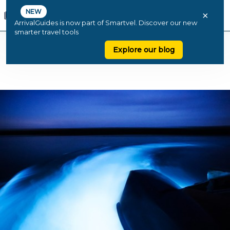
NEW
×
ArrivalGuides is now part of Smartvel. Discover our new
smarter travel tools
Explore our blog