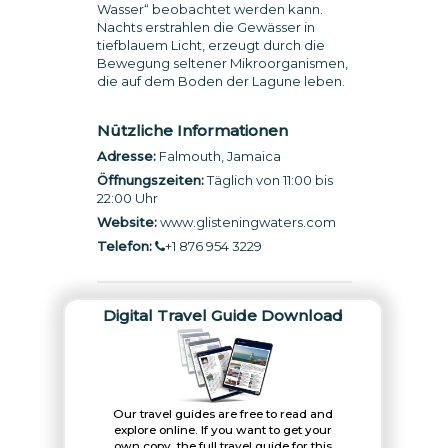
Wasser“ beobachtet werden kann.
Nachts erstrahlen die Gewässer in
tiefblauem Licht, erzeugt durch die
Bewegung seltener Mikroorganismen,
die auf dem Boden der Lagune leben.
Nützliche Informationen
Adresse:
Falmouth, Jamaica
Öffnungszeiten:
Täglich von 11:00 bis
22:00 Uhr
Website:
www.glisteningwaters.com
Telefon:
+1 876 954 3229
Digital Travel Guide Download
Our travel guides are free to read and
explore online. If you want to get your
own copy, the full travel guide for this