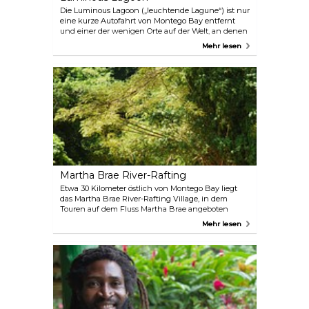
Die Luminous Lagoon („leuchtende Lagune“) ist nur
eine kurze Autofahrt von Montego Bay entfernt
und einer der wenigen Orte auf der Welt, an denen
das sogenannte „glitzernde Wasser“ beobachtet
Mehr lesen
werden kann. Nachts erstrahlen die Gewässer in
tiefblauem Licht, erzeugt durch die Bewegung
seltener Mikroorganismen, die auf dem Boden der
Lagune leben.
Martha Brae River-Rafting
Etwa 30 Kilometer östlich von Montego Bay liegt
das Martha Brae River-Rafting Village, in dem
Touren auf dem Fluss Martha Brae angeboten
werden. An Bord eines Bambusfloßes, gesteuert
Mehr lesen
von einem erfahrenen einheimischen Kapitän,
geht es entlang des üppigen Ufers – inklusive
mehrerer Badestationen, Erfrischungen an
schwimmenden Bars und dem Besuch eines
Kräutergartens.