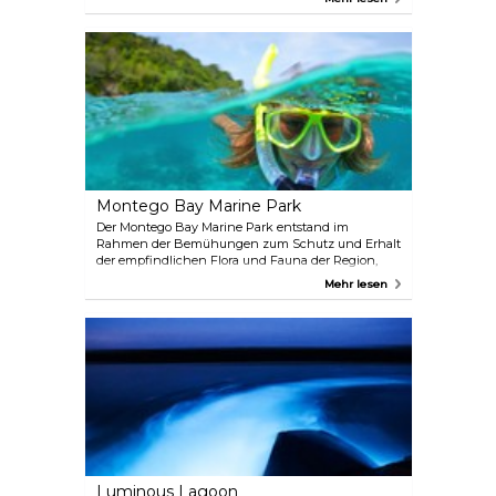
medizinische Effekt in den Hintergrund getreten:
Doctor’s Cave ist äußert beliebt bei Urlaubern, die
die Sonne genießen oder Wassersport (Ausrüstung
kann ausgeliehen werden) betreiben wollen.
Montego Bay Marine Park
Der Montego Bay Marine Park entstand im
Rahmen der Bemühungen zum Schutz und Erhalt
der empfindlichen Flora und Fauna der Region,
denn diese wurde durch Umweltverschmutzung
Mehr lesen
und andere menschliche Tätigkeiten beschädigt.
Guides, die Besucher bei Aktivitäten wie
Schnorcheln oder Kanufahren begleiten, können
einige Tage im Voraus gebucht werden.
Luminous Lagoon