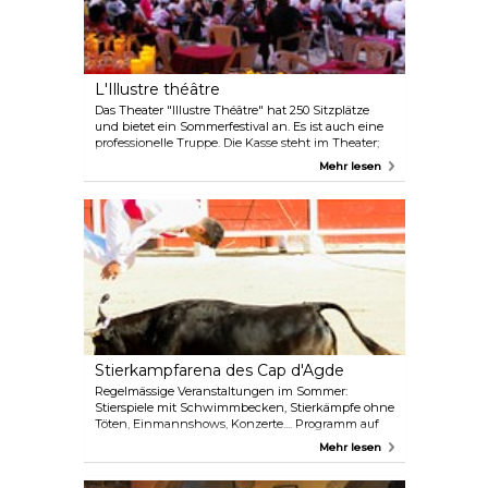
L'Illustre théâtre
Das Theater "Illustre Théâtre" hat 250 Sitzplätze
und bietet ein Sommerfestival an. Es ist auch eine
professionelle Truppe. Die Kasse steht im Theater;
sie können online oder am Telefon buchen. Die
Mehr lesen
Sommeraufführungen finden draussen statt und
sind vom Wetterbedingungen abhängig. Um sich
über das gesammte Programm zu erkundigen,
besuchen Sie bitte unsere Website.
Stierkampfarena des Cap d'Agde
Regelmässige Veranstaltungen im Sommer:
Stierspiele mit Schwimmbecken, Stierkämpfe ohne
Töten, Einmannshows, Konzerte.... Programm auf
der Website verfügbar.
Mehr lesen