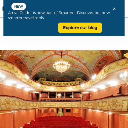
NEW
×
ArrivalGuides is now part of Smartvel. Discover our new
smarter travel tools
Explore our blog