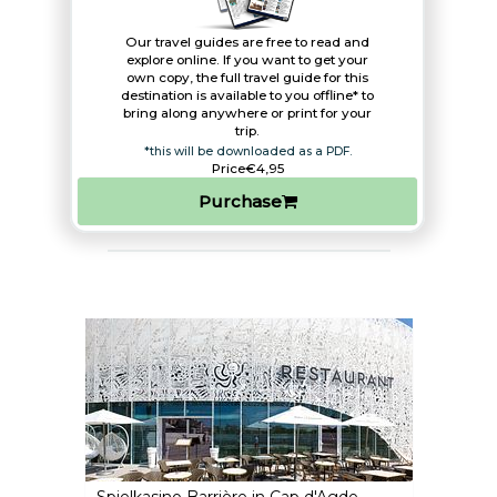
Our travel guides are free to read and
explore online. If you want to get your
own copy, the full travel guide for this
destination is available to you offline* to
bring along anywhere or print for your
trip.​
*this will be downloaded as a PDF.
Price
€4,95
Purchase