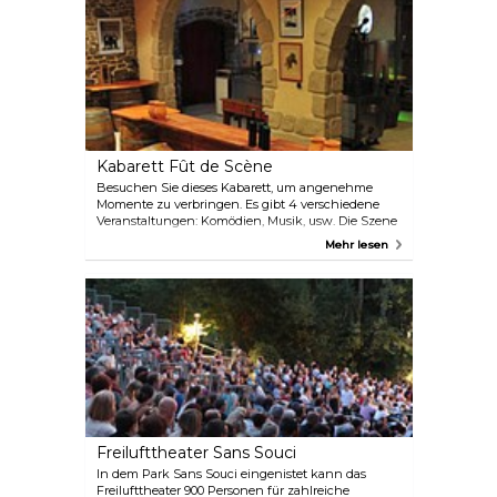
Kabarett Fût de Scène
Besuchen Sie dieses Kabarett, um angenehme
Momente zu verbringen. Es gibt 4 verschiedene
Veranstaltungen: Komödien, Musik, usw. Die Szene
ist in einem Weinkeller auf der Weindomäne: ein
Mehr lesen
aussergewöhnliches Ort für Kultur! Entdecken Sie
die Domäne und probieren Sie die Weine und
Tapas mit der Familie oder mit Freunden und
haben Sie Spass mit den lustigen Komödien,
Sketsches und Zirkusveranstaltungen.
Freilufttheater Sans Souci
In dem Park Sans Souci eingenistet kann das
Freilufttheater 900 Personen für zahlreiche