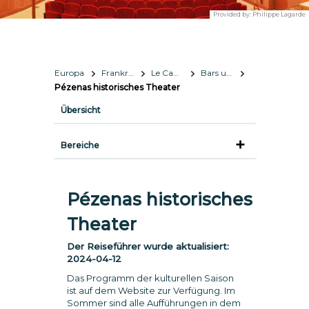
Provided by:
Philippe Lagarde
Europa
Frankreich
Le Cap d'Agde Méditerranée
Bars und Nachtleben
Pézenas historisches Theater
Übersicht
Bereiche
Pézenas historisches
Theater
Der Reiseführer wurde aktualisiert:
2024-04-12
Das Programm der kulturellen Saison
ist auf dem Website zur Verfügung. Im
Sommer sind alle Aufführungen in dem