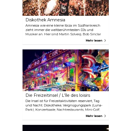
Diskothek Amnesia
Amnesia wie eine kleine Ibiza im Südfrankreich
zieht immer die weltberühmtesten DJs und
Musiker an. Hier sind Martin Solveig, Bob Sinclar
oder David Guetta sehr oft am Deck. Es gibt jede
Mehr lesen
Nacht ein echtes Party Ambiente!
Die Freizeitinsel / L'île des loisirs
Die Insel ist für Freizeitaktivitäten reserviert, Tag
und Nacht. Diskotheke, Vergnügungspark (Luna-
Park), Konzertsaale, Nachtrestaurants, Mini-Golf,
Themenpark Dinosauruspark, Vermietung von
Mehr lesen
Seesportausrüstungen, Spielplätze...