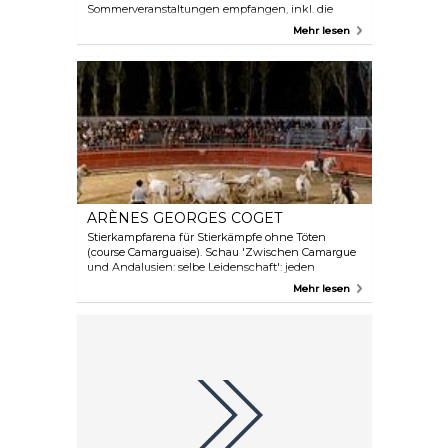
Sommerveranstaltungen empfangen, inkl. die
Saison des Mirondela dels Arts. Mehr Information
Mehr lesen
für buchen können Sie am Telefon oder online
bekommen.
ARÈNES GEORGES COGET
Stierkampfarena für Stierkämpfe ohne Töten
(course Camarguaise). Schau 'Zwischen Camargue
und Andalusien: selbe Leidenschaft': jeden
Donnerstag um 17 Uhr. Toro piscine (Stierspiele mit
Mehr lesen
Schwimmbecken) jeden Montag und Freitag um
21.30 Uhr. Andere Veranstaltugen mit Pferden und
Stieren.