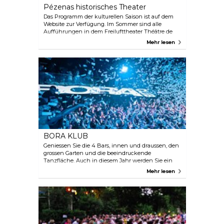
Pézenas historisches Theater
Das Programm der kulturellen Saison ist auf dem
Website zur Verfügung. Im Sommer sind alle
Aufführungen in dem Freilufttheater Théâtre de
Verdure aufgetreten. Buchung: für die
Mehr lesen
Öffnungszeiten- und -tage der Kasse besuchen Sie
bitte unsere Website. Sie können Eintrittskarten
direkt am Theater eine Stunde vor der Aufführung
kaufen oder online buchen.
BORA KLUB
Geniessen Sie die 4 Bars, innen und draussen, den
grossen Garten und die beeindruckende
Tanzfläche. Auch in diesem Jahr werden Sie ein
einmaliges Programm mit internationalen DJs und
Mehr lesen
Künstler entdecken können. Bora Klub: das Klub
für gelungene Partys!