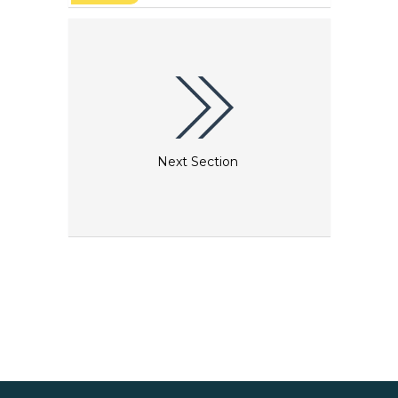
Orten führt. In Begleitung einer ortskundigen
Person durchqueren Sie einen 14 km langen Weg
und entdecken dabei Straßenkunst, üppige
Grünflächen und historische Stätten, während Sie
die reiche Geschichte und versteckten Schätze von
Bordeaux entdecken. Auf dieser Fahrradtour
können Sie nicht nur mehr Strecke zurücklegen
als zu Fuß, sondern auch Sehenswürdigkeiten und
malerische Orte entdecken, die man bei einer
eigenständigen Erkundung leicht übersehen
könnte.
Next Section