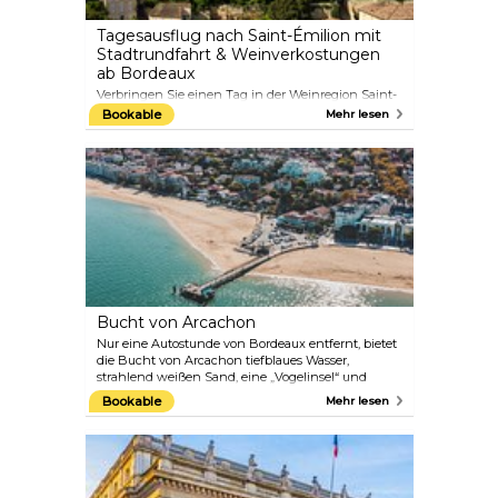
Tagesausflug nach Saint-Émilion mit
Stadtrundfahrt & Weinverkostungen
ab Bordeaux
Verbringen Sie einen Tag in der Weinregion Saint-
Émilion und Pomerol und genießen Sie
Bookable
Mehr lesen
französische Rot- und Weißweine bei einem
Tagesausflug ab Bordeaux. Besuchen Sie zwei
Châteaus, um die berühmten Weine der Region zu
probieren, und schlendern Sie anschließend durch
die charmanten Straßen der mittelalterlichen Stadt
Saint-Émilion, die zum UNESCO-Weltkulturerbe
gehört.
Bucht von Arcachon
Nur eine Autostunde von Bordeaux entfernt, bietet
die Bucht von Arcachon tiefblaues Wasser,
strahlend weißen Sand, eine „Vogelinsel“ und
atemberaubende Aussichten in einem
Bookable
Mehr lesen
angenehmen Mikroklima. Sie hat Dichter,
Schriftsteller, Sänger, aber auch Filmemacher
inspiriert und ist ideal für einen Tag am Strand oder
eine lange Fahrradtour. Geprägt von der
Austernkultur ist sie auch ein großartiger Ort zum
Essen.