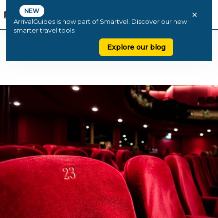
NEW
×
ArrivalGuides is now part of Smartvel. Discover our new
smarter travel tools
Explore our blog