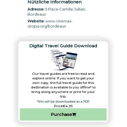
Nützliche Informationen
Adresse:
5 Place Camille Jullian,
Bordeaux
Website:
www.cinemas-
utopia.org/bordeaux
Digital Travel Guide Download
Our travel guides are free to read and
explore online. If you want to get your
own copy, the full travel guide for this
destination is available to you offline* to
bring along anywhere or print for your
trip.​
*this will be downloaded as a PDF.
Price
€4,95
Purchase