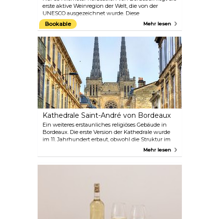
erste aktive Weinregion der Welt, die von der
UNESCO ausgezeichnet wurde. Diese
mittelalterliche Stadt ist wirklich atemberaubend
Bookable
Mehr lesen
und voller historischer Monumente und Museen.
Einige dieser faszinierenden Stätten sind sogar
unterirdisch versteckt! Ein Muss für jeden
Weinliebhaber und Geschichtsinteressierten.
Kathedrale Saint-André von Bordeaux
Ein weiteres erstaunliches religiöses Gebäude in
Bordeaux. Die erste Version der Kathedrale wurde
im 11. Jahrhundert erbaut, obwohl die Struktur im
Laufe der Zeit viele Veränderungen erfahren hat.
Mehr lesen
Außerhalb der Kathedrale befindet sich ein Platz
mit vielen Cafés, der sich perfekt für eine kurze
Kaffeepause eignet. Sie können die Kathedrale
Saint-André auch aus einer anderen Perspektive
sehen, indem Sie den Turm von Pey-Berland
erklimmen.