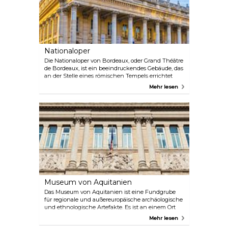
Nationaloper
Die Nationaloper von Bordeaux, oder Grand Théâtre
de Bordeaux, ist ein beeindruckendes Gebäude, das
an der Stelle eines römischen Tempels errichtet
wurde. Es wurde 1780 eingeweiht und bietet
Mehr lesen
Aufführungen von Opern, Balletten und
klassischer Musik, wobei die Eintrittspreise je nach
Sitzplatzkategorie variieren. Mit 12 korinthischen
Säulen und einem prächtigen Auditorium mit
perfekter Akustik ist es ein geschichtsträchtiges
architektonisches Juwel – lassen Sie sich die
seltenen Führungen nicht entgehen, um diesen
französischen Schatz in vollen Zügen zu genießen.
Museum von Aquitanien
Das Museum von Aquitanien ist eine Fundgrube
für regionale und außereuropäische archäologische
und ethnologische Artefakte. Es ist an einem Ort
untergebracht, der einst ein Kloster aus dem 16.
Mehr lesen
Jahrhundert war, und bietet einen faszinierenden