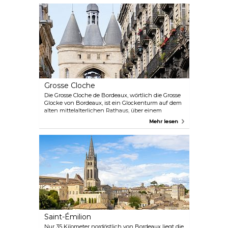
Einblick in die Geschichte von Bordeaux und
Aquitanien. Mit mehr als 70.000 Exponaten, die die
Geschichte der Region von der Vorgeschichte bis
zur Gegenwart darstellen, sowie 5.000 Artefakten
aus Afrika und Ozeanien bietet das Museum einen
umfassenden Einblick in die reiche Vergangenheit
der Stadt und ihre Hafengeschichte.
Grosse Cloche
Die Grosse Cloche de Bordeaux, wörtlich die Grosse
Glocke von Bordeaux, ist ein Glockenturm auf dem
alten mittelalterlichen Rathaus, über einem
ehemaligen Jugendgefängnis. Man kann zwei 40
Mehr lesen
Meter hohe Türme sehen, die an den Seiten eines
zentralen Gebäudes stehen. Die Glocke aus dem 18.
Jahrhundert hat ein beeindruckendes Gewicht von
7.800 Kilogramm und wird zu besonderen Anlässen
geläutet.
Saint-Émilion
Nur 35 Kilometer nordöstlich von Bordeaux liegt die