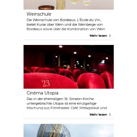
Weinschule
Die Weinschule von Bordeaux, L'École du Vin,
bietet Kurse über Wein und die Weinberge von
Bordeaux sowie über die Kombination von Wein
mit Käse und anderen Speisen an. Diese kurzen
Mehr lesen
Kurse von unterschiedlicher Dauer, die sowohl auf
Englisch als auch auf Französisch angeboten
werden, ermöglichen es Ihnen, sich wie ein wahrer
Kenner zu verhalten. Um die Praxis zu
perfektionieren, beinhaltet jeder Kurs auch
mehrere Weinverkostungen.
Cinéma Utopia
Das in der ehemaligen St. Simeon-Kirche
untergebrachte Utopia ist eine einzigartige
Mischung aus Filmtheater, Café, Mittagslokal und
Kulturzentrum. Das Utopia ist auf alternative Filme
Mehr lesen
spezialisiert, die in der Originalsprache mit
französischen Untertiteln gezeigt werden, und
bietet ein unvergessliches Filmerlebnis in einem
gemütlichen und nostalgischen Rahmen. Auch
wenn Sie nicht in der Stimmung für einen Film