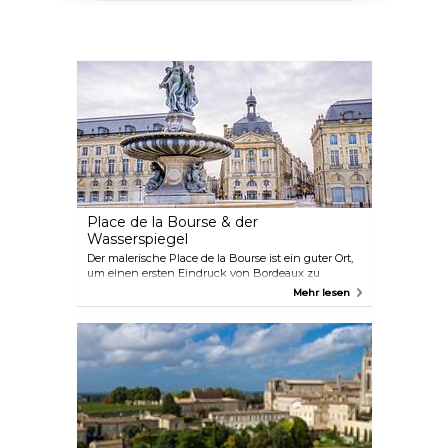
Place de la Bourse & der
Wasserspiegel
Der malerische Place de la Bourse ist ein guter Ort,
um einen ersten Eindruck von Bordeaux zu
gewinnen und zu staunen. Es ist auch ein sehr
Mehr lesen
fotogener Platz, vor allem dank des Wasserspiegels,
der eine perfekte Reflexion der Gebäude erzeugt.
Der sinnbildliche Platz steht wegen seiner
unglaublichen Architektur und seiner Geschichte
auf der Liste des UNESCO-Welterbes.