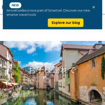
NEW
×
ArrivalGuides is now part of Smartvel. Discover our new
smarter travel tools
Explore our blog
お子様連れで