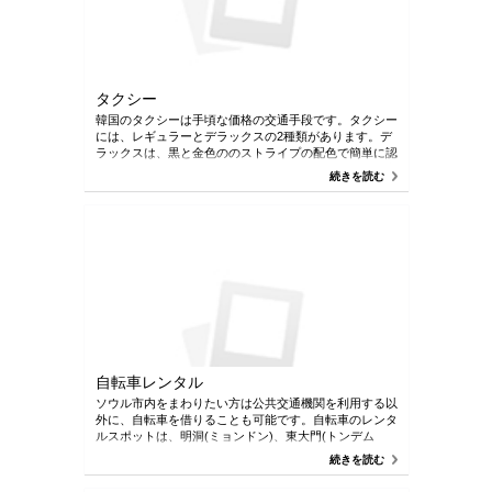
首都圏とソウル都心部を急行で結ぶ広域バスです。 1回
用切符または交通カード「T‐money」を利用できます。
「T‐money」という交通カードはコンビニエンスストア
や地下鉄の駅、観光インフォメーションセンターで購
入・チャージが可能です。 役立つ情報:
タクシー
韓国のタクシーは手頃な価格の交通手段です。タクシー
には、レギュラーとデラックスの2種類があります。デ
ラックスは、黒と金色ののストライプの配色で簡単に認
識できます。それらの価格はレギュラーよりわずかに高
続きを読む
いです。 韓国語が話せないソウルの外国人観光客向け
に特別に作成された国際タクシーもあります。オレンジ
色で、側面にはソウルのマスコットである「カイチ」が
あります。 ウェブサイトはwww.intltaxi.co.krと電話番号
は+82 2 1644 2255こちらです。 さらに、水上タクシー
もあります。 漢江沿いに合計17の水上タクシー乗り場
があります。
自転車レンタル
ソウル市内をまわりたい方は公共交通機関を利用する以
外に、自転車を借りることも可能です。自転車のレンタ
ルスポットは、明洞(ミョンドン)、東大門(トンデム
ン)、弘大(ホンデ)など人気の観光地にもあり、旅行者
続きを読む
にも借りやすいところにあります。料金は１時間1,000
ウォンからとお手頃です。 役立つ情報：