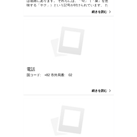
は道路にあります。 それらには、「약」（「薬」を意
味する「ヤク」）という記号が付けられています。 た
だし、多くの薬局は日曜日は休業していますが、大きな
続きを読む
ショッピングモール、地下鉄の駅、バスターミナルにあ
る薬局は日曜日でも営業しています。 歯科および薬局
の24時間ホットラインがあり、その電話番号は120と１
３３９です。
電話
国コード: +82 市外局番: 02
続きを読む