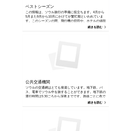
ベストシーズン
この情報は、ソウル旅行の準備に役立ちます。4月から
5月また9月から10月にかけてが繁忙期といわれていま
す。このシーズンの間、飛行機の切符や、ホテルの値段
は非常に上がります。その一方、閑散期は、７月です。
続きを読む
この時期は比較的に値段は低めですので、その時期も狙
い目です。冬は寒冷の乾燥した風が吹き、大陸性高気圧
の影響を受けるので寒く乾燥しますが、夏は高温多湿の
北太平洋高気圧の影響で蒸し暑く、熱帯夜が続くときも
あります。夏の暑さや冬の寒さを乗り切るために様々な
イベントに参加することが可能です。
公共交通機関
ソウルの交通網はとても発達しています。地下鉄、バ
ス、電車でソウル中を旅することができます。地下鉄の
運行時間は5:30ごろから深夜までです。路線ごとに色で
分けられており、駅の標識はハングル、英語、漢字で表
続きを読む
記されています。 ソウル駅は交通機関のメインターミ
ナルです。バスは色で分けられています。青のバスはソ
ウル市内の中でも長距離を走る幹線バスです。緑のバス
は幹線バスや地下鉄との連結、乗換えをより便利にし、
地域と地域を結ぶ支線バスです。黄色のバスはソウルの
都心・副都心を循環するバスです。最後に、赤いバスは