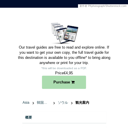
著作者
PKphotograph/Shutterstock.com
Our travel guides are free to read and explore online. If
you want to get your own copy, the full travel guide for
this destination is available to you offline* to bring along
anywhere or print for your trip.​
*this will be downloaded as a PDF.
Price
€4,95
Purchase
Asia
韓国、大韓民国
ソウル
観光案内
概要