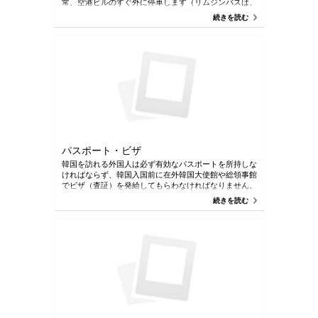
常、空港ビルのすぐ外に停車します（リムジンバスは、
ソウルだけでなく、空港を他の地方都市とも接続しま
続きを読む
す）。 リムジンバスは、10〜15分ごとに空港を出発
し、ほとんどの主要ホテルで停車します。 バスのチケ
ットは、歩道の外にあるバス停の隣のチケットブースで
購入できます。 タクシーは到着フロアのスタンド番号
16-21から利用できます。 一部のタクシー会社は英語の
サービスを提供しています。
パスポート・ビザ
韓国を訪れる外国人は必ず有効なパスポートを所持しな
ければならず、韓国入国前に在外韓国大使館や総領事館
でビザ（査証）を発給してもらわなければなりません。
但し、ビザ免税協定または国益および相互主義原則に立
続きを読む
脚し、ノービザで90日までの韓国に滞在することが許
容されます。91日以上の韓国滞在の場合はビザ申請が
必要で、主に自国で手続きを行います。その手続きは各
国で違いますから、詳しくは外交部、在外韓国大使館、
総領事館等のホームページでご確認ください。 ビザに
関する情報 www.immigration.go.kr
www.mofa.go.kr/www/index.do