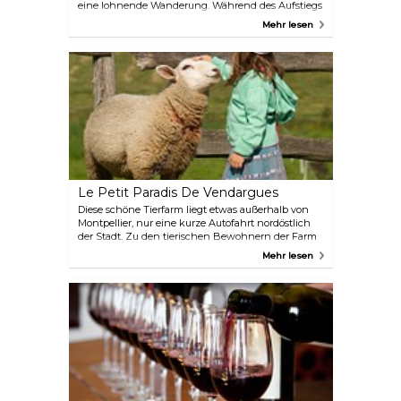
eine lohnende Wanderung. Während des Aufstiegs
offenbart sich die wahre Belohnung auf dem
Mehr lesen
Gipfel, wo sich unter Ihnen üppige Täler erstrecken,
die einen atemberaubenden Panoramablick bieten.
Le Petit Paradis De Vendargues
Diese schöne Tierfarm liegt etwas außerhalb von
Montpellier, nur eine kurze Autofahrt nordöstlich
der Stadt. Zu den tierischen Bewohnern der Farm
gehören Alpakas, Schweine, Esel, Ziegen,
Mehr lesen
entzückende Ponys und mehr – allesamt recht
freundlich. Außerdem gibt es Bootsfahrten oder
Tretboote, aufblasbare Strukturen und Spiele für
Kinder.