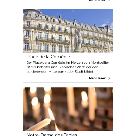
Reifung des Käses in den Höhlen zu beobachten,
ist von Januar bis Juli. Der Zugang zu den Höhlen
ist jedoch das ganze Jahr über möglich.
Place de la Comédie
Der Place de la Comédie im Herzen von Montpellier
ist ein belebter und ikonischer Platz, der den
pulsierenden Mittelpunkt der Stadt bildet.
Aufgrund seiner ovalen Form wird er auch „Place
Mehr lesen
de l'oeuf“ (Platz des Eies) genannt. Der Platz ist von
beeindruckenden architektonischen
Sehenswürdigkeiten umgeben, darunter die Opéra
Comédie und der Brunnen der drei Grazien. Der
Place de la Comédie ist ein lebhaftes Zentrum des
Geschehens und mit seinen Straßencafés,
Restaurants, Geschäften und Straßenkünstlern
sowohl für Einheimische als auch für Touristen ein
Pflichtbesuch.
Notre-Dame des Tables