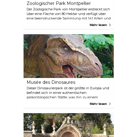
Zoologischer Park Montpellier
Der Zoologische Park von Montpellier erstreckt sich
über eine Fläche von 80 Hektar und verfügt über
eine beeindruckende Sammlung mit 141 Arten und
über 1350 Tieren. Dieser weitläufige und
Mehr lesen
abwechslungsreiche Lebensraum bietet Besuchern
die Möglichkeit, die Freuden der Natur zu genießen
und eine Vielzahl von Tieren zu beobachten.
Musée des Dinosaures
Dieser Dinosaurierpark ist der größte in Europa und
befindet sich in einer authentischen
paläontologischen Stätte, was ihn zu einem
außergewöhnlichen Tagesausflug von Montpellier
Mehr lesen
aus macht. Die Kombination aus echten Fossilien
und lebensgroßen Dinosauriermodellen, darunter
der beeindruckende 25 Meter lange Brachiosaurus,
macht den Park zu einem fesselnden und
lehrreichen Erlebnis für Besucher jeden Alters.