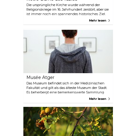
Die ursprüngliche Kirche wurde während der
Religionskriege im 16. Jahrhundert zerstört, aber sie
ist immer noch ein spannendes historisches Ziel.
Der Name Notre-Dame des Tables stammt von den
Mehr lesen
Tischen der Währungsbörse, die mit dem
Gewürzhandel verbunden war und sich
ursprünglich vor der Kirche befand.
Musée Atger
Das Museum befindet sich in der Medizinischen
Fakultät und gilt als das älteste Museum der Stadt.
Es beherbergt eine bemerkenswerte Sammlung
von historischen europäischen Zeichnungen,
Mehr lesen
Gemälden und Manuskripten. Diese umfangreiche
Sammlung wurde von dem Sammler Xavier Atger
zusammengetragen und umfasst Werke von
berühmten Künstlern wie Rubens, Tiepolo, Carracci
und Fragonard.