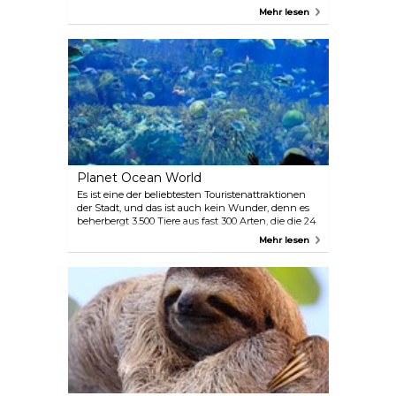
Sammlungen ausstellt. Bewundern Sie Werke aus
Mehr lesen
dem 16. bis 18. Jahrhundert von Malern wie
Zurbaran, Reynolds, Tenier, Veronese und Monet.
Zu sehen sind auch Keramiken, Skulpturen und
zeitgenössische Gemälde.
Planet Ocean World
Es ist eine der beliebtesten Touristenattraktionen
der Stadt, und das ist auch kein Wunder, denn es
beherbergt 3.500 Tiere aus fast 300 Arten, die die 24
Becken bevölkern. Neben der beeindruckenden
Mehr lesen
Sammlung von Meerestieren bietet das Aquarium
ein einzigartiges Erlebnis mit verschiedenen
Meereslandschaften und hochmodernen
Exponaten, darunter Sturm- und
Hurrikansimulatoren.