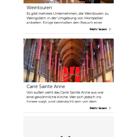
Weintouren
Es gibt mehrere Unternehmen, die Weintouren zu
Weingütern in der Umgebung von Montpellier
anbieten. Einige beinhalten den Besuch einer
Olivenfarm (und andere Aktivitäten), gefolgt von
Mehr lesen
einer Besichtigung einer der regionalen
Weinkellereien, die in der Regel eine Weinprobe
beinhaltet. Ein Unternehmen, das solche Touren
organisiert, ist Montpellier Wine Tours.
Carré Sainte Anne
Von außen sieht das Carré Sainte Anne aus wie
eine gewöhnliche Kirche. Wer sich jedoch ins
Innere wagt, wird überrascht sein von dem
renovierten Raum, der in einen zeitgenössischen
Mehr lesen
Ausstellungspavillon umgewandelt wurde, dessen
Exponate auf den ungewöhnlichen Charakter des
Raumes abgestimmt sind.