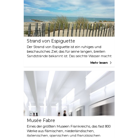
Strand von Espiguette
Der Strand von Espiguette ist ein ruhiges und
beschauliches Ziel, das für seine langen, breiten
Sandstrände bekannt ist. Das seichte Wasser macht
ihn zu einer sicheren Umgebung für jüngere
Mehr lesen
Schwimmer. Obwohl dieser Strand im Sommer
sehr beliebt und belebt ist, lohnt sich ein Besuch
wegen der ruhigen Atmosphäre und der
ausgedehnten Küstenlinie.
Musée Fabre
Eines der größten Museen Frankreichs, das fast 800
Werke aus flämischen, niederländischen,
italienischen, spanischen und französischen