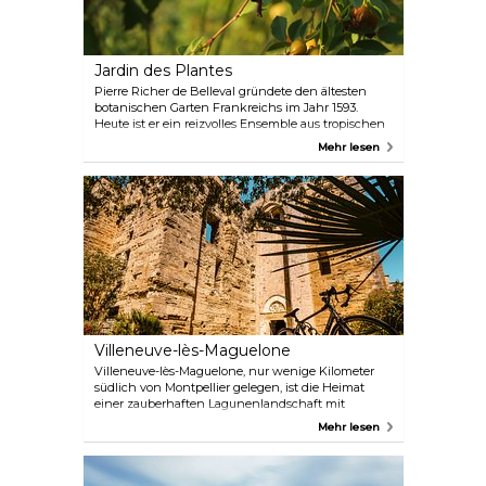
Jardin des Plantes
Pierre Richer de Belleval gründete den ältesten
botanischen Garten Frankreichs im Jahr 1593.
Heute ist er ein reizvolles Ensemble aus tropischen
Gewächshäusern, alten Bäumen und abgenutzten
Mehr lesen
Bänken. Die alten Bäume bieten viele schattige
Plätze und machen den Garten zu einem beliebten
Ort in der Sommerhitze.
Villeneuve-lès-Maguelone
Villeneuve-lès-Maguelone, nur wenige Kilometer
südlich von Montpellier gelegen, ist die Heimat
einer zauberhaften Lagunenlandschaft mit
Stränden, Sanddünen, Inseln und einer gewaltigen
Mehr lesen
Kathedrale aus dem 17. Jahrhundert. In der Gegend
gibt es viele Möglichkeiten zur Entspannung und
zur aktiven Freizeitgestaltung – vom Wassersport
bis zur Vogelbeobachtung.