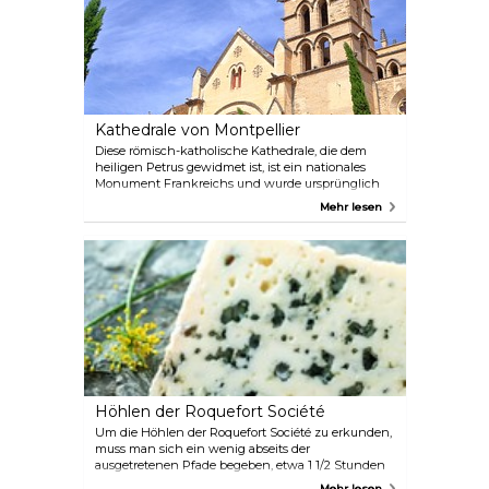
Kathedrale von Montpellier
Diese römisch-katholische Kathedrale, die dem
heiligen Petrus gewidmet ist, ist ein nationales
Monument Frankreichs und wurde ursprünglich
1364 als Kirche gegründet und 1536 in eine
Mehr lesen
Kathedrale umgewandelt. Das architektonische
Wunderwerk ist im gotischen Stil erbaut und
fasziniert seine Besucher mit wunderschönen
Glasmalereien, alten religiösen Gemälden und
einem angeschlossenen Garten.
Höhlen der Roquefort Société
Um die Höhlen der Roquefort Société zu erkunden,
muss man sich ein wenig abseits der
ausgetretenen Pfade begeben, etwa 1 1/2 Stunden
nordwestlich von Montpellier. Die beste Zeit, um die
Mehr lesen