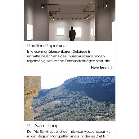
Pavillon Populaire
In diesem unübersehbaren Gebäude in
unmittelbarer Nähe des Tourismusbüros finden
regelmäßig zahlreiche Fotoausstellungen statt, die
Werke lokaler und internationaler Fotografen
Mehr lesen
zeigen. Die Ausstellungen wechseln häufig, also
schauen Sie vorbei, wenn Sie in der Stadt sind, um
zu sehen, was es Neues gibt.
Pic Saint-Loup
Der Pic Saint-Loup ist der höchste Aussichtspunkt
in der Region Montpellier und ein ideales Ziel für