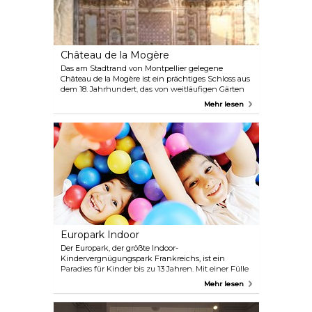
Château de la Mogère
Das am Stadtrand von Montpellier gelegene
Château de la Mogère ist ein prächtiges Schloss aus
dem 18. Jahrhundert, das von weitläufigen Gärten
und Weinbergen umgeben ist. Das historische
Mehr lesen
Anwesen, das einst dem Adel von Montpellier als
Residenz diente, ist mit seiner eleganten Fassade
und den sorgfältig angelegten Gärten ein Beispiel
für klassische französische Architektur. Das
Château ist berühmt für seine gut erhaltenen
Innenräume, die mit üppigen Möbeln und
historischen Details einen Einblick in den
aristokratischen Lebensstil vergangener Zeiten
bieten. Die Besucher können die wunderschönen,
mit Brunnen und Skulpturen geschmückten
Gärten erkunden und den Charme dieses
bezaubernden Schlosses genießen.
Europark Indoor
Der Europark, der größte Indoor-
Kindervergnügungspark Frankreichs, ist ein
Paradies für Kinder bis zu 13 Jahren. Mit einer Fülle
von Aktivitäten können sich die jungen Besucher
Mehr lesen
im Bällebad vergnügen, aufregende Rutschen
genießen, auf Trampolinen hüpfen und vieles
mehr.