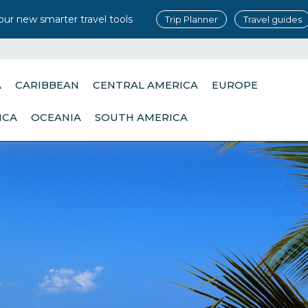
our new smarter travel tools
Trip Planner
Travel guides
A
CARIBBEAN
CENTRAL AMERICA
EUROPE
ICA
OCEANIA
SOUTH AMERICA