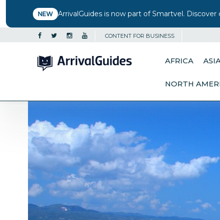
ArrivalGuides is now part of Smartvel. Discover 
NEW
CONTENT FOR BUSINESS
AFRICA
ASI
NORTH AMER