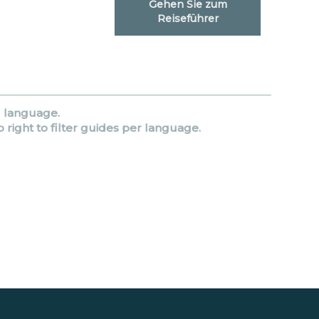
Gehen Sie zum
Reiseführer
d language.
p right to filter guides per language.