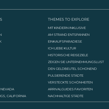
S
THEMES TO EXPLORE
G
MIT KINDERN INKLUSIVE
N
AM STRAND ENTSPANNEN
K
EINKAUFSPARADIESE
ICH LIEBE KULTUR
HISTORISCHE REISEZIELE
ZEIGEN SIE UNTERNEHMUNGSLUST
DEN GELDBEUTEL SCHONEND
PULSIERENDE STÄDTE
VERSTECKTE SCHÖNHEITEN
, NEVADA
ARRIVALGUIDES FAVORITEN
GS, CALIFORNIA
NACHHALTIGE STÄDTE