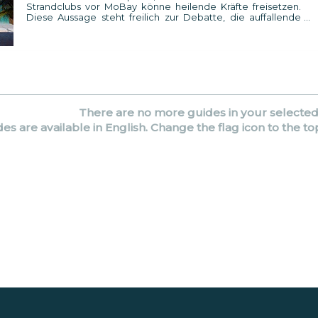
Strandclubs vor MoBay könne heilende Kräfte freisetzen.
Diese Aussage steht freilich zur Debatte, die auffallende
Schönheit und die Ausgelassenheit des Ortes jedoch nicht:
Montego Bay ist und bleibt ein Publikumsmagnet, der
täglich ganze Schiffsladungen von Neuankömmlingen
willkommen heißt.
There are no more guides in your selecte
des are available in English. Change the flag icon to the to