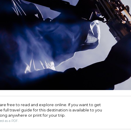
are free to read and explore online. If you want to get
full travel guide for this destination is available to you
long anywhere or print for your trip.​
ded as a PDF.