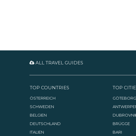
gelegen herrscht romantisches
Ambiente und die
Getränkeauswahl wird durch
eine vergleichsweise
umfangreiche Speisekarte
ergänzt.
ALL TRAVEL GUIDES
TOP COUNTRIES
TOP CITIE
ÖSTERREICH
GÖTEBOR
SCHWEDEN
ANTWERPE
BELGIEN
DUBROVNI
DEUTSCHLAND
BRÜGGE
ITALIEN
BARI