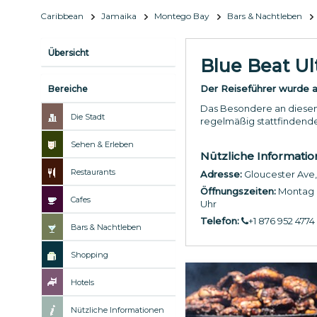
Caribbean
Jamaika
Montego Bay
Bars & Nachtleben
Übersicht
Blue Beat Ul
Der Reiseführer wurde ak
Bereiche
Das Besondere an diesem C
Die Stadt
regelmäßig stattfindende
Sehen & Erleben
Nützliche Informati
Restaurants
Adresse:
Gloucester Ave
Öffnungszeiten:
Montag b
Cafes
Uhr
Telefon:
+1 876 952 4774
Bars & Nachtleben
Shopping
Hotels
Nützliche Informationen