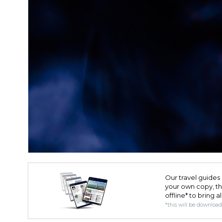
Our travel guides 
your own copy, the 
offline* to bring a
*this will be downloa