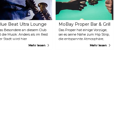
lue Beat Ultra Lounge
MoBay Proper Bar & Grill
as Besondere an diesem Club
Das Proper hat einige Vorzüge,
st die Musik: Anders als im Rest
sei es seine Nähe zum Hip Strip,
er Stadt wird hier
die entspannte Atmosphäre,
auptsächlich Jazz- und
den Billardtisch und, ja wirklich,
Mehr lesen
Mehr lesen
luesmusik gespielt, begleitet
Dominosteine. Die Karte bietet
on regelmäßig stattfindenden
eine angemessene Auswahl an
hemen- und sogar
jamaikanischen Spezialitäten,
omedyabenden. Lassen Sie
ebenso wie eine gut sortierte
ich nicht von der kitschig
Bar.
irkenden Einrichtung
bhalten.