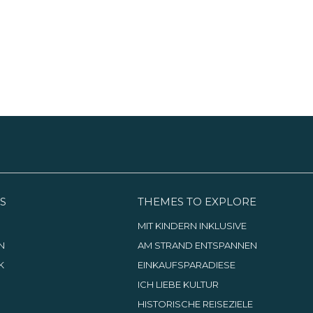
S
THEMES TO EXPLORE
G
MIT KINDERN INKLUSIVE
N
AM STRAND ENTSPANNEN
K
EINKAUFSPARADIESE
ICH LIEBE KULTUR
HISTORISCHE REISEZIELE