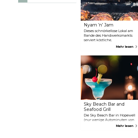
Nyam ’n’ Jam
Dieses schnörkellose Lokal am
Rande des Handwerksmarkts
serviert köstliche,
unkomplizierte Gerichte. Einige
Mehr lesen
auf der Karte aufgeführten
Speisen werden einfach als
„Fisch“ bezeichnet – vertrauen
Sie also dem Koch, der
gleichzeitig auch die
Bestellungen aufnimmt. Das
Essen ist durchweg gut und
deutlich günstiger als an
einigen Touristen-Hotspots.
Sky Beach Bar and
Seafood Grill
Die Sky Beach Bar in Hopewell
(nur wenige Autominuten von
MoBay entfernt) ist der perfekte
Mehr lesen
Ort für einen entspannten
Abend. Direkt am Strand