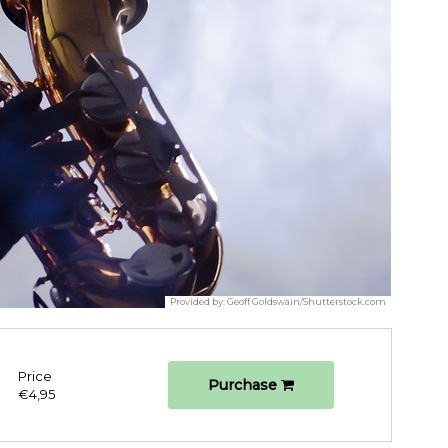
Provided by:
Geoff Goldswain/Shutterstock.com
Price
Purchase
€4,95