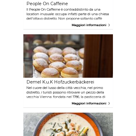
People On Caffeine
Il People On Caffeine è contraddistinto da una
location inusuale: occupa infatti parte di una chiesa
dell'ottavo distretto. Non propone soltanto caffè
preparato con la macchina per l'espresso sotto gli
Maggiori informazioni
splendidi soffitti a volta, ma offre anche l'alternativa
di grande tendenza del caffè americano.
Demel K.u.K Hofzuckerbäckerei
Nel cuore del lusso della città vecchia, nel primo
distretto, i turisti possono ritrovare un pezzo della
vecchia Vienna: fondata nel 1786, la pasticceria di
corte k.u.k. Hofzuckerbäckerei Demel è un esempio
Maggiori informazioni
dell'alta arte della pasticceria con le sue dolci
tentazioni e le meravigliose vetrine.