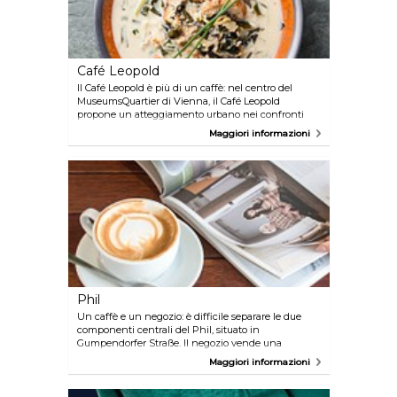
Café Leopold
Il Café Leopold è più di un caffè: nel centro del
MuseumsQuartier di Vienna, il Café Leopold
propone un atteggiamento urbano nei confronti
della vita. Durante il giorno i visitatori del
Maggiori informazioni
MuseumsQuartier possono gustare un caffè o un
piatto della nouvelle cuisine viennese. Ulteriori
informazioni sono disponibili su
www.wien.info/it/locations/cafe-leopold
Phil
Un caffè e un negozio: è difficile separare le due
componenti centrali del Phil, situato in
Gumpendorfer Straße. Il negozio vende una
selezione di libri, DVD e vinili che si alternano
Maggiori informazioni
continuamente in uno spazio, ampio 140 metri
quadri, ristrutturato in modo innovativo. Il
confortevole arredamento in stile retrò è perfetto per