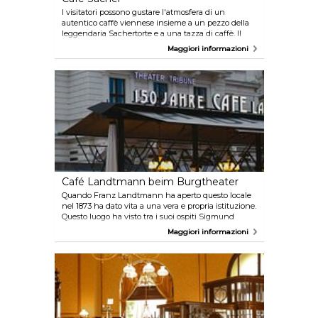
I visitatori possono gustare l'atmosfera di un
autentico caffè viennese insieme a un pezzo della
leggendaria Sachertorte e a una tazza di caffè. Il
fantastico giardino d'inverno, che vanta una vista
Maggiori informazioni
del Teatro dell'Opera di Vienna, si trasforma in una
terrazza durante l'estate.
Café Landtmann beim Burgtheater
Quando Franz Landtmann ha aperto questo locale
nel 1873 ha dato vita a una vera e propria istituzione.
Questo luogo ha visto tra i suoi ospiti Sigmund
Freud, Marlene Dietrich, Romy Schneider, Paul
Maggiori informazioni
McCartney e Hillary Clinton.