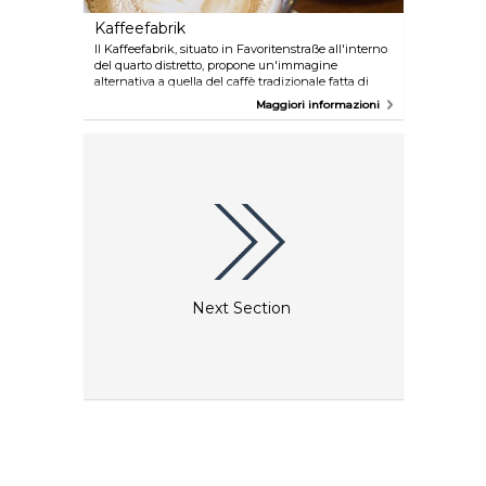
Kaffeefabrik
Il Kaffeefabrik, situato in Favoritenstraße all'interno
del quarto distretto, propone un'immagine
alternativa a quella del caffè tradizionale fatta di
tavoli di marmo, sedie Thonet e camerieri in frac
Maggiori informazioni
nero. Il negozio, allestito in modo improvvisato,
vende miscele provenienti da tutto il mondo e serve
caffè espresso e da portare via.
Next Section