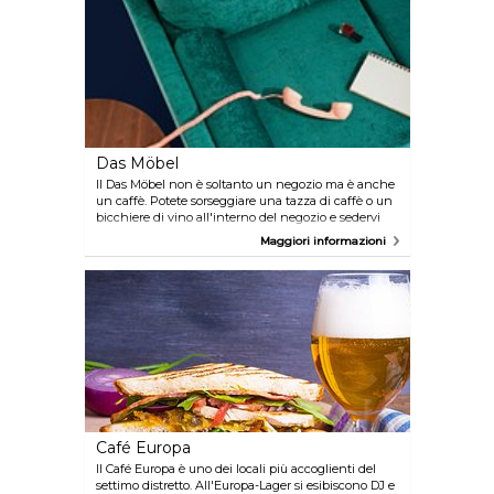
rilassarsi e dare un'occhiata agli elenchi dei prodotti
in vendita stampati in formato menu mentre si
gusta un espresso o un piatto veloce. Ulteriori
informazioni sono disponibili su
www.wien.info/en/lifestyle-scene/trendy/phil
Das Möbel
Il Das Möbel non è soltanto un negozio ma è anche
un caffè. Potete sorseggiare una tazza di caffè o un
bicchiere di vino all'interno del negozio e sedervi
sui mobili dalla forma bizzarra in esposizione.
Maggiori informazioni
Ulteriori informazioni sono disponibili su
www.wien.info/en/lifestyle-scene/in-places/das-
moebel
Café Europa
Il Café Europa è uno dei locali più accoglienti del
settimo distretto. All'Europa-Lager si esibiscono DJ e