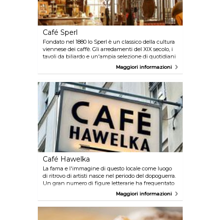
Café Sperl
Fondato nel 1880 lo Sperl è un classico della cultura
viennese dei caffè. Gli arredamenti del XIX secolo, i
tavoli da biliardo e un'ampia selezione di quotidiani
vi trasporteranno nella Vienna di fine secolo.
Maggiori informazioni
Ulteriori informazioni sono disponibili su
www.wien.info/en/shopping-wining-
dining/coffeehouses/around-the-old-city
Café Hawelka
La fama e l'immagine di questo locale come luogo
di ritrovo di artisti nasce nel periodo del dopoguerra.
Un gran numero di figure letterarie ha frequentato
regolarmente questo caffè. L'atmosfera tra gli spessi
Maggiori informazioni
strati di poster appesi alle pareti, la cabina telefonica
e le logore panche imbottite è davvero unica e
merita di essere vissuta. Ulteriori informazioni sono