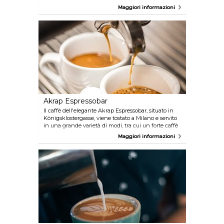
ristrutturato con grande cura dal celebre architetto
Maggiori informazioni
britannico Sir Terence Conran e dal 2007 si presenta
ai suoi ospiti come "un caffè tradizionale viennese
in stile XXI secolo". Lungo la settimana, al posto dei
classici pianisti, si esibiscono DJ di musica moderna.
Ulteriori informazioni sono disponibili su
www.wien.info/en/lifestyle-scene/in-
places/drechsler
Akrap Espressobar
Il caffè dell'elegante Akrap Espressobar, situato in
Königsklostergasse, viene tostato a Milano e servito
in una grande varietà di modi, tra cui un forte caffè
triplo.
Maggiori informazioni