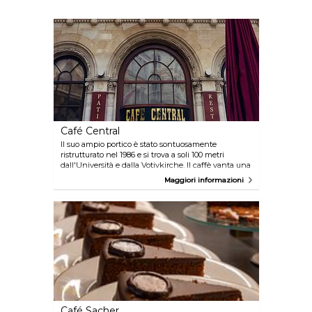
Café Central
Il suo ampio portico è stato sontuosamente
ristrutturato nel 1986 e si trova a soli 100 metri
dall'Università e dalla Votivkirche. Il caffè vanta una
lunga tradizione. Oggi l'atmosfera del Café Central è
Maggiori informazioni
quella di un luogo tranquillo e ben conservato,
frequentato soprattutto da impiegati. I dipendenti
delle banche che si trovano nei dintorni sono infatti
gli ospiti principali durante la settimana.
Café Sacher