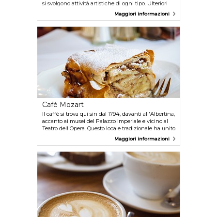
si svolgono attività artistiche di ogni tipo. Ulteriori
informazioni sono disponibili su
Maggiori informazioni
www.wien.info/en/lifestyle-scene/nightlife/trendy-
haunts/europa
Café Mozart
Il caffè si trova qui sin dal 1794, davanti all'Albertina,
accanto ai musei del Palazzo Imperiale e vicino al
Teatro dell'Opera. Questo locale tradizionale ha unito
la cultura con l'amore per il caffè fino ad arrivare ai
Maggiori informazioni
giorni nostri. Ulteriori informazioni sono disponibili
su www.wien.info/en/shopping-wining-
dining/coffeehouses/in-the-old-city