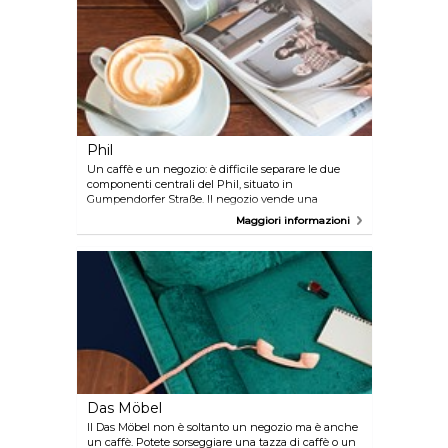
informazioni sono disponibili su
www.wien.info/it/locations/cafe-leopold
Phil
Un caffè e un negozio: è difficile separare le due
componenti centrali del Phil, situato in
Gumpendorfer Straße. Il negozio vende una
selezione di libri, DVD e vinili che si alternano
Maggiori informazioni
continuamente in uno spazio, ampio 140 metri
quadri, ristrutturato in modo innovativo. Il
confortevole arredamento in stile retrò è perfetto per
rilassarsi e dare un'occhiata agli elenchi dei prodotti
in vendita stampati in formato menu mentre si
gusta un espresso o un piatto veloce. Ulteriori
informazioni sono disponibili su
www.wien.info/en/lifestyle-scene/trendy/phil
Das Möbel
Il Das Möbel non è soltanto un negozio ma è anche
un caffè. Potete sorseggiare una tazza di caffè o un