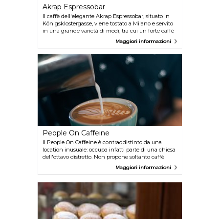
Akrap Espressobar
Il caffè dell'elegante Akrap Espressobar, situato in
Königsklostergasse, viene tostato a Milano e servito
in una grande varietà di modi, tra cui un forte caffè
triplo.
Maggiori informazioni
People On Caffeine
Il People On Caffeine è contraddistinto da una
location inusuale: occupa infatti parte di una chiesa
dell'ottavo distretto. Non propone soltanto caffè
preparato con la macchina per l'espresso sotto gli
Maggiori informazioni
splendidi soffitti a volta, ma offre anche l'alternativa
di grande tendenza del caffè americano.