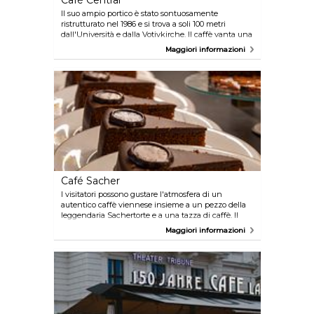
Café Central
Il suo ampio portico è stato sontuosamente
ristrutturato nel 1986 e si trova a soli 100 metri
dall'Università e dalla Votivkirche. Il caffè vanta una
lunga tradizione. Oggi l'atmosfera del Café Central è
Maggiori informazioni
quella di un luogo tranquillo e ben conservato,
frequentato soprattutto da impiegati. I dipendenti
delle banche che si trovano nei dintorni sono infatti
gli ospiti principali durante la settimana.
Café Sacher
I visitatori possono gustare l'atmosfera di un
autentico caffè viennese insieme a un pezzo della
leggendaria Sachertorte e a una tazza di caffè. Il
fantastico giardino d'inverno, che vanta una vista
Maggiori informazioni
del Teatro dell'Opera di Vienna, si trasforma in una
terrazza durante l'estate.