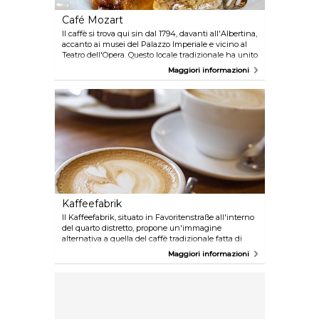
Café Mozart
Il caffè si trova qui sin dal 1794, davanti all'Albertina,
accanto ai musei del Palazzo Imperiale e vicino al
Teatro dell'Opera. Questo locale tradizionale ha unito
la cultura con l'amore per il caffè fino ad arrivare ai
Maggiori informazioni
giorni nostri. Ulteriori informazioni sono disponibili
su www.wien.info/en/shopping-wining-
dining/coffeehouses/in-the-old-city
Kaffeefabrik
Il Kaffeefabrik, situato in Favoritenstraße all'interno
del quarto distretto, propone un'immagine
alternativa a quella del caffè tradizionale fatta di
tavoli di marmo, sedie Thonet e camerieri in frac
Maggiori informazioni
nero. Il negozio, allestito in modo improvvisato,
vende miscele provenienti da tutto il mondo e serve
caffè espresso e da portare via.