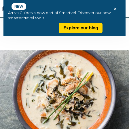
NEW
×
ArrivalGuides is now part of Smartvel. Discover our new
smarter travel tools
Explore our blog