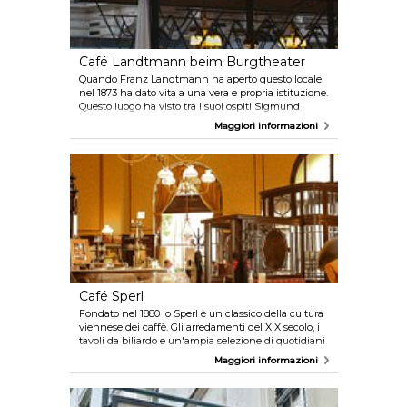
Café Landtmann beim Burgtheater
Quando Franz Landtmann ha aperto questo locale
nel 1873 ha dato vita a una vera e propria istituzione.
Questo luogo ha visto tra i suoi ospiti Sigmund
Freud, Marlene Dietrich, Romy Schneider, Paul
Maggiori informazioni
McCartney e Hillary Clinton.
Café Sperl
Fondato nel 1880 lo Sperl è un classico della cultura
viennese dei caffè. Gli arredamenti del XIX secolo, i
tavoli da biliardo e un'ampia selezione di quotidiani
vi trasporteranno nella Vienna di fine secolo.
Maggiori informazioni
Ulteriori informazioni sono disponibili su
www.wien.info/en/shopping-wining-
dining/coffeehouses/around-the-old-city