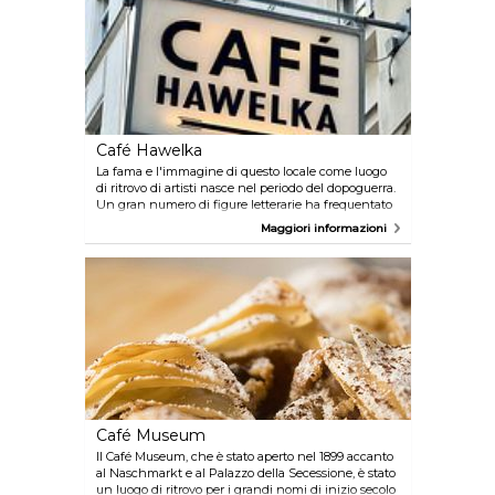
Café Hawelka
La fama e l'immagine di questo locale come luogo
di ritrovo di artisti nasce nel periodo del dopoguerra.
Un gran numero di figure letterarie ha frequentato
regolarmente questo caffè. L'atmosfera tra gli spessi
Maggiori informazioni
strati di poster appesi alle pareti, la cabina telefonica
e le logore panche imbottite è davvero unica e
merita di essere vissuta. Ulteriori informazioni sono
disponibili su www.wien.info/en/shopping-wining-
dining/coffeehouses/in-the-old-city
Café Museum
Il Café Museum, che è stato aperto nel 1899 accanto
al Naschmarkt e al Palazzo della Secessione, è stato
un luogo di ritrovo per i grandi nomi di inizio secolo