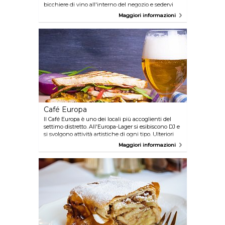
bicchiere di vino all'interno del negozio e sedervi
sui mobili dalla forma bizzarra in esposizione.
Maggiori informazioni
Ulteriori informazioni sono disponibili su
www.wien.info/en/lifestyle-scene/in-places/das-
moebel
Café Europa
Il Café Europa è uno dei locali più accoglienti del
settimo distretto. All'Europa-Lager si esibiscono DJ e
si svolgono attività artistiche di ogni tipo. Ulteriori
informazioni sono disponibili su
Maggiori informazioni
www.wien.info/en/lifestyle-scene/nightlife/trendy-
haunts/europa