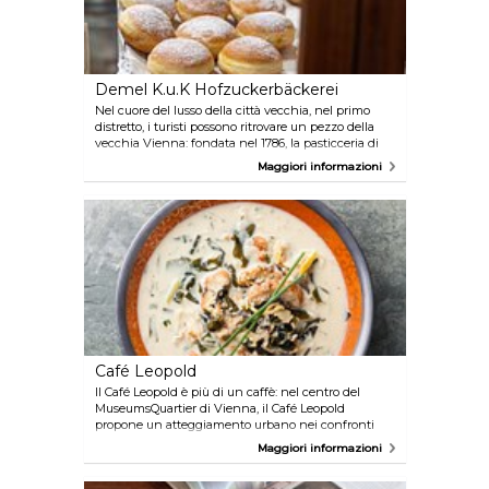
Demel K.u.K Hofzuckerbäckerei
Nel cuore del lusso della città vecchia, nel primo
distretto, i turisti possono ritrovare un pezzo della
vecchia Vienna: fondata nel 1786, la pasticceria di
corte k.u.k. Hofzuckerbäckerei Demel è un esempio
Maggiori informazioni
dell'alta arte della pasticceria con le sue dolci
tentazioni e le meravigliose vetrine.
Café Leopold
Il Café Leopold è più di un caffè: nel centro del
MuseumsQuartier di Vienna, il Café Leopold
propone un atteggiamento urbano nei confronti
della vita. Durante il giorno i visitatori del
Maggiori informazioni
MuseumsQuartier possono gustare un caffè o un
piatto della nouvelle cuisine viennese. Ulteriori