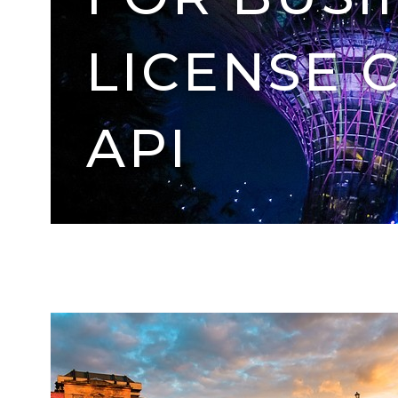
LICENSE 
API