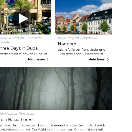
ubai, Vereinigte Arabische
Kopenhagen, Dänemark
mirate
Nørrebro
hree Days in Dubai
Lebhaft, farbenfroh, lässig und
hether you’re new to Dubai or
jung geblieben – Nørrebro ist
 seasoned expert, our city
ein magischer Stadtteil von
Mehr lesen
Mehr lesen
lways has surprises in store.
Kopenhagen. Hier finden Sie
xplore sky-high landmarks,
trendige Bars und modische
harming waterside spots and
Designerläden gleich neben
ultural gems aplenty. Or go off
zwielichtigen Spelunken und
he beaten track to hike in
günstigen Kebab-Lokalen.
atta’s mountains, camp under
Wenn Sie auf kleine
he stars and create memories to
Designläden stehen, sollten Sie
st a lifetime.
die Elmegade oder die
Jægersborggade aufsuchen,
und wenn Sie Antiquitäten
mögen, ist die Ravnsborggade
der richtige Ort für Sie. Am
luj-Napoca, Rumänien
Sankt Hans Torv und in den
oia Baciu Forest
umliegenden Straßen gibt es
zahlreiche Möglichkeiten zum
er Hoia Baciu Forest wird von Einheimischen das Bermuda Dreieck
Essen und Trinken. Auf dem
umäniens genannt. Der Wald ist umgeben von Geheimnissen mit