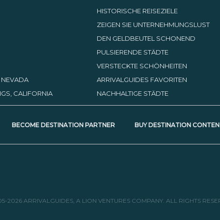
HISTORISCHE REISEZIELE
ZEIGEN SIE UNTERNEHMUNGSLUST
DEN GELDBEUTEL SCHONEND
PULSIERENDE STÄDTE
VERSTECKTE SCHÖNHEITEN
, NEVADA
ARRIVALGUIDES FAVORITEN
GS, CALIFORNIA
NACHHALTIGE STÄDTE
BECOME DESTINATION PARTNER
BUY DESTINATION CONTEN
05-2026 ARRIVALGUIDES, A LION VENTURES COMPANY. ALL RIGHTS RESE