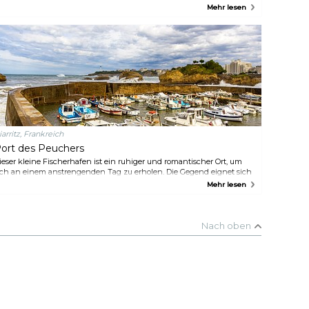
Assistenzfriedhof können Sie
piralförmigen Bäumen, unerklärlichen Erscheinungen und einer
Mehr lesen
die Gräber berühmter Dänen
ielzahl an Geschichten von Menschen, die verschwanden und nach
besuchen, z. B. des berühmten
inigen Jahren ohne jegliche Erinnerung wieder auftauchten. Statten
Märchendichters Hans Christian
ie dem gruseligsten Wald der Welt einen Besuch ab - wenn Sie sich
Andersen oder des Philosophen
rauen.
Søren Kierkegaard.
iarritz, Frankreich
ort des Peuchers
ieser kleine Fischerhafen ist ein ruhiger und romantischer Ort, um
ich an einem anstrengenden Tag zu erholen. Die Gegend eignet sich
ervorragend für Wanderungen und bietet am Abend eine tolle
Mehr lesen
ussicht. Mehrere kleine Restaurants und Cafés erwarten Sie mit
okalen Köstlichkeiten, und warum nicht ein Glas Wein genießen,
ährend Sie den Sonnenuntergang beobachten?
Nach oben