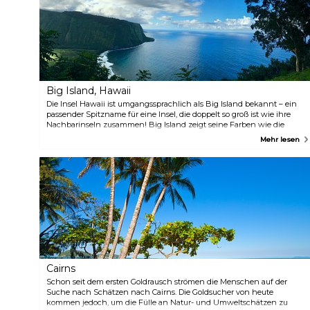
Big Island, Hawaii
Die Insel Hawaii ist umgangssprachlich als Big Island bekannt – ein
passender Spitzname für eine Insel, die doppelt so groß ist wie ihre
Nachbarinseln zusammen! Big Island zeigt seine Farben wie die
Federn eines Pfaus: Das kräftige Rot des Magmas im Hawaiʻi-
Mehr lesen
Volcanoes-Nationalpark steht in spektakulärem Kontrast zum
strahlend weißen Schnee des Mauna Kea, während der schwarze
Sand des Punaluu Beach in das Smaragdgrün der Regenwälder an
der Hamakua-Küste übergeht.
Cairns
Schon seit dem ersten Goldrausch strömen die Menschen auf der
Suche nach Schätzen nach Cairns. Die Goldsucher von heute
kommen jedoch, um die Fülle an Natur- und Umweltschätzen zu