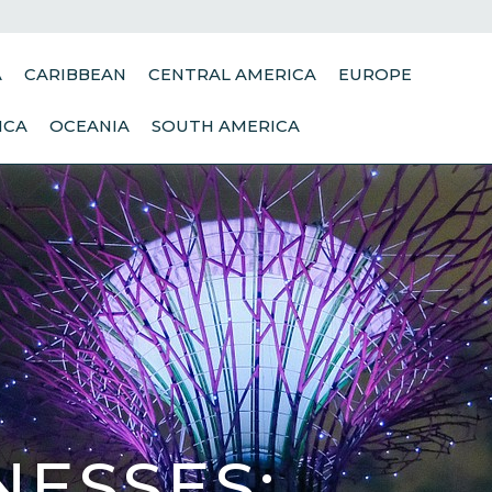
A
CARIBBEAN
CENTRAL AMERICA
EUROPE
ICA
OCEANIA
SOUTH AMERICA
NESSES: