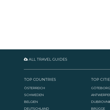
Fenster zu den Kunstschätzen
Jugend zu fördern.
der großen Kulturen und
Religionen der Welt.
ALL TRAVEL GUIDES
TOP COUNTRIES
TOP CITIE
ÖSTERREICH
GÖTEBOR
SCHWEDEN
ANTWERPE
BELGIEN
DUBROVNI
DEUTSCHLAND
BRÜGGE