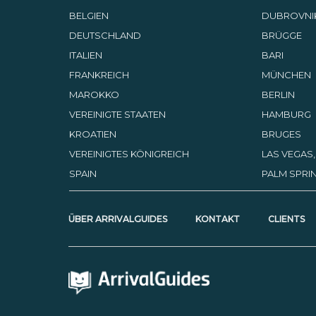
Straßencafés und Restaurant
BELGIEN
DUBROVNI
gut gehen. Vielleicht zieht es
Sie aber auch eher zur Musik
DEUTSCHLAND
BRÜGGE
einer Tanzband in Västerhagen
auf die Tanzfläche oder Sie
ITALIEN
BARI
entscheiden sich für ein
Gospelkonzert in Gullbranna?
FRANKREICH
MÜNCHEN
Im Juli, wenn die Sonne noch
hoch am Himmel steht, ist die
MAROKKO
BERLIN
Zeit der Festivals gekommen. In
Solgården in Tylösand ist der
VEREINIGTE STAATEN
HAMBURG
After Beach ein Klassiker.
KROATIEN
BRUGES
VEREINIGTES KÖNIGREICH
LAS VEGAS
SPAIN
PALM SPRIN
ÜBER ARRIVALGUIDES
KONTAKT
CLIENTS