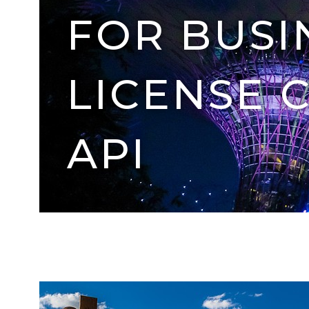
FOR BUSI
LICENSE 
API