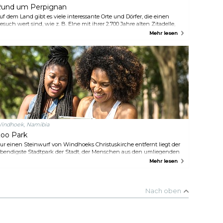
und um Perpignan
uf dem Land gibt es viele interessante Orte und Dörfer, die einen
esuch wert sind, wie z. B. Elne mit ihrer 2.700 Jahre alten Zitadelle,
iversaltes, das für ihre Weinberge bekannt ist, oder Saint Estève mit
Mehr lesen
hrer wunderschönen Landschaft am Rande der Pyrenäenkette. Auch
n der Küste gibt es einige gut gehütete Geheimnisse, wie das typisch
atalanische Dorf Saint-André.
indhoek, Namibia
oo Park
ur einen Steinwurf von Windhoeks Christuskirche entfernt liegt der
ebendigste Stadtpark der Stadt, der Menschen aus den umliegenden
üros zum Picknick und zur Mittagspause anlockt. Obwohl der Park
Mehr lesen
eit Jahrzehnten keine Tiere mehr beherbergt, hat er seinen
rsprünglichen Namen aus der Zeit beibehalten, als er als öffentlicher
oo diente. Eine Elefantensäule erinnert an die Vergangenheit des
rtes, als er vor fast 5 Jahrtausenden als Jagdgebiet für Elefanten
Nach oben
enutzt wurde.