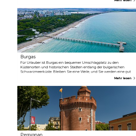
Mehr lesen
Burgas
Für Urlauber ist Burgas ein bequemer Umschlagplatz zu den
Küstenorten und historischen Städten entlang der bulgarischen
Schwarzmeerküste. Bleiben Sie eine Weile, und Sie werden eine gut
gepflegte Stadt mit einem begehbaren Zentrum, einem langen
Mehr lesen
Sandstrand, einem atemberaubenden Park am Meer und
interessanten Museen vorfinden. Erschwingliche Hotels und einige
der besten Restaurants der Region machen die Stadt zu einem
praktischen Ausgangspunkt für die Erkundung der Südküste –
Sosopol, Pomorie, Rawda, Nessebar, Sonnenstrand und Sweti Wlas
sind nur eine kurze Autofahrt entfernt!
Perpignan