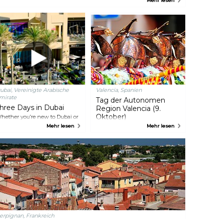
Mehr lesen
harmante Plätze sowie die beiden Weltklasse-Fußballmannschaften
tlético Madrid und Real Madrid. Die Hauptstadt des Königreichs
panien bietet außerdem einzigartige Stadtteile, ein pulsierendes
achtleben und eine köstliche Küche. Madrid strotzt nur so vor
nergie und Charakter und ist eine Stadt, die mit Sicherheit die
erzen vieler Reisender erobern wird.
ubai, Vereinigte Arabische
Valencia, Spanien
mirate
Tag der Autonomen
hree Days in Dubai
Region Valencia (9.
Oktober)
hether you’re new to Dubai or
 seasoned expert, our city
Mehr lesen
Der Día de la Comunidad
Mehr lesen
lways has surprises in store.
Valenciana, der an die
xplore sky-high landmarks,
Befreiung der Stadt von den
harming waterside spots and
Mauren erinnert, bringt eine der
ultural gems aplenty. Or go off
eigentümlichsten und
he beaten track to hike in
charmantesten valencianischen
atta’s mountains, camp under
Traditionen mit sich. In einer Art
he stars and create memories to
„alternativem Valentinstag“
st a lifetime.
schenken Männer ihren
Liebsten Marzipanfiguren aus
Obst und Gemüse, die in einen
Seidenschal, die sogenannte
Mocadora, eingewickelt sind.
erpignan, Frankreich