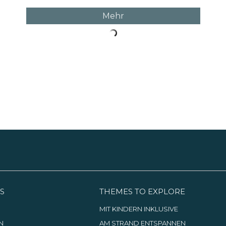
Mehr
S
THEMES TO EXPLORE
G
MIT KINDERN INKLUSIVE
N
AM STRAND ENTSPANNEN