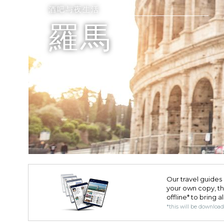
酒吧与夜生活
羅馬
Our travel guides 
your own copy, the 
offline* to bring a
*this will be downloa