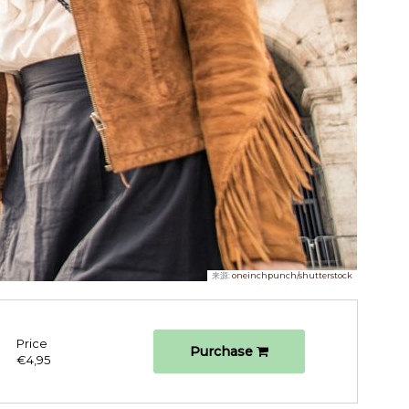
来源:
oneinchpunch/shutterstock
Price
Purchase
€4,95