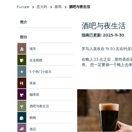
Europe
意大利
羅馬
酒吧与夜生活
简介
酒吧与夜生活
指南已更新:
2025-11-30
部分
罗马人喜欢在 19:30 左
城市
在晚上 23 点之后，那些喜欢
走走瞧瞧
有。 您一定要抽一个晚上去
5 个热门小提示
美食
咖啡馆
酒吧与夜生活
购物
酒店