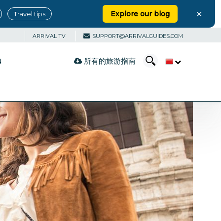
×
Explore our blog
Travel tips
ARRIVAL TV
SUPPORT@ARRIVALGUIDES.COM
所有的旅游指南
N