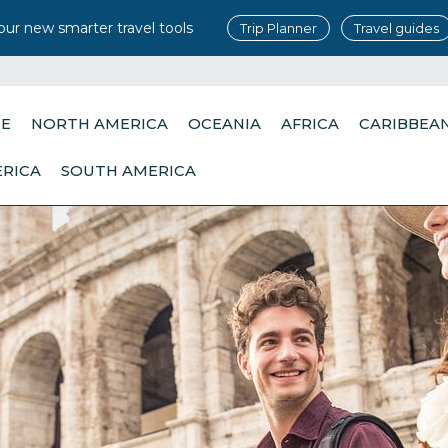
our new smarter travel tools
Trip Planner
Travel guides
PE
NORTH AMERICA
OCEANIA
AFRICA
CARIBBEA
ERICA
SOUTH AMERICA