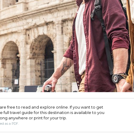
are free to read and explore online. If you want to get
full travel guide for this destination is available to you
long anywhere or print for your trip.​
ded as a PDF.