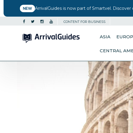
ArrivalGuides is now part of Smartvel. Discover 
NEW
CONTENT FOR BUSINESS
ASIA
EURO
CENTRAL AM