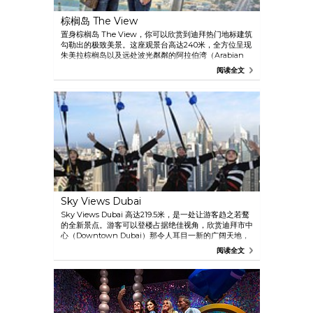
棕榈岛 The View
置身棕榈岛 The View，你可以欣赏到迪拜热门地标建筑
勾勒出的极致美景。这座观景台高达240米，全方位呈现
朱美拉棕榈岛以及远处波光粼粼的阿拉伯湾（Arabian
Gulf）和迪拜天际线交织而成的唯美画卷。棕榈岛 The
阅读全文
View 位于棕榈塔（Palm Tower）第52层，同时设有咖
啡馆、创意展览、互动水族馆主题通道以及一个礼品店。
为了进一步提升你在这里的高空观光体验，请登上棕榈岛
的至高观景点——The Next Level 观景台，这是距地面
250米的私密无障碍空间。
Sky Views Dubai
Sky Views Dubai 高达219.5米，是一处让游客趋之若鹜
的全新景点。游客可以登楼占据绝佳视角，欣赏迪拜市中
心（Downtown Dubai）那令人耳目一新的广阔天地，
瞭望远方壮观的城市天际线。这处建筑奇景位于迪拜地标
阅读全文
天际酒店（Address Sky View Hotel），包括三个不同
的项目——观景台（Observatory）、玻璃滑道（Glass
Slide）和边沿步道（Edge Walk），为游客营造难忘刺
激的观光体验。