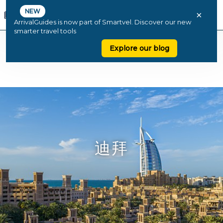
NEW
×
ArrivalGuides is now part of Smartvel. Discover our new
smarter travel tools
Explore our blog
迪拜