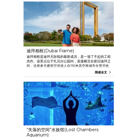
演每30分钟上演一轮。
迪拜相框(Dubai Frame)
迪拜相框是迪拜天际线的最新成员，是一项了不起的工程
杰作。该景点位于扎贝尔公园内，直接横亘在新旧迪拜之
间，这座参天建筑可供游人在150米高空将城市全景尽收
眼底。其最惊人的特色是架有先进的透明玻璃桥，连接两
阅读全文
座平行的垂直塔楼，组成相框造型，是自拍的热门选择。
“失落的空间”水族馆(Lost Chambers
Aquarium)