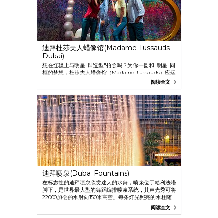
迪拜杜莎夫人蜡像馆(Madame Tussauds
Dubai)
想在红毯上与明星"凹造型"拍照吗？为你一圆和"明星"同
框的梦想，杜莎夫人蜡像馆（Madame Tussauds）应运
而生。这家知名蜡像馆位于 迪拜蓝水岛（Bluewaters
阅读全文
Dubai），向来以栩栩如生的明星和名人形象的蜡像复制
品而闻名。这是该地区唯一一家杜莎夫人蜡像馆，让各年
龄段、各家的"粉丝"惊喜， 在七个主题展厅里，粉丝们
都能找到自己最爱的明星。这里有60位国际巨星和16位当
地新晋大咖可以"邂逅"，包括有"海湾第一美女"之称的歌
手 Balqees Fathi 和宝莱坞明星沙鲁克汗（Shah Rukh
Khan）。
迪拜喷泉(Dubai Fountains)
在标志性的迪拜喷泉欣赏迷人的水舞，喷泉位于哈利法塔
脚下，是世界最大型的舞蹈编排喷泉系统，其声光秀可将
22000加仑的水射向150米高空。每条灯光照亮的水柱随
音乐旋律摇摆，造就迪拜最受欢迎的表演。喷泉就在迪拜
阅读全文
购物中心门外，游客可在晚间水舞秀开场的间隙购物，表