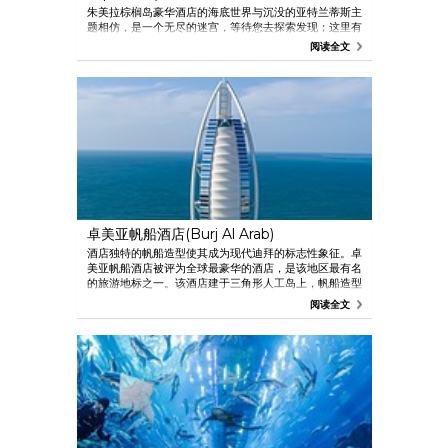
朱美拉棕榈岛豪华酒店的海底世界与沉没的亚特兰蒂斯主
题相仿，是一个无尽的迷宫，等待您去探索发现；这里有
许多迷人的海洋生物，如鲨鱼、章鱼、比拉鱼，甚至还有
阅读全文
一些白色鳄鱼。
卓美亚帆船酒店(Burj Al Arab)
酒店独特的帆船造型使其成为现代迪拜的标志性象征。卓
美亚帆船酒店被评为全球最豪华的酒店，是该地区最有名
的旅游地标之一。该酒店建于三角形人工岛上，帆船造型
高321米，高耸入云，屹立于迪拜海岸线上。卓美亚帆船
阅读全文
酒店提供顶级的酒店服务，设有著名的直升机停机坪，曾
接待过众多名流贵胄，堪称树立了奢华体验的新标准。酒
店首次敞开大门，提供90分钟的沉浸式游览，让来访者
尽情感受酒店超豪华的内部景象。在这一独特的体验活动
中，来客们可以探索这座地标式酒店的金碧辉煌，参观其
中套房，欣赏无与伦比的迪拜风光，同时了解卓美亚帆船
酒店的辉煌历史，聆听一系列鲜为人知的精彩故事。游览
活动在每天上午9点30分开始，晚上8:30结束，由酒店管
家带队，参观人数为12名，每15分钟一场。