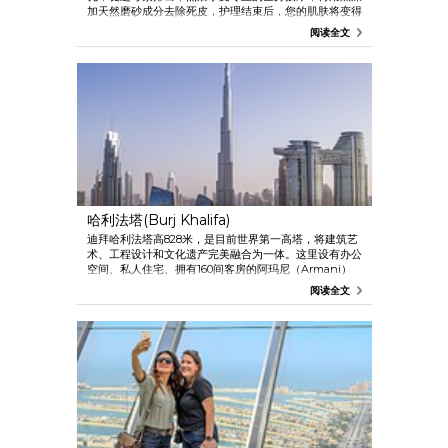
加天然磨砂成分去除死皮，护理结束后，您的肌肤将变得
难以置信的柔软光滑。推荐体验迪拜唯逸皇家海市蜃楼酒
阅读全文
店 （One&Only Royal Mirage Dubai）的水疗馆或迪拜
范思哲宫殿酒店（Palazzo Versace）的 The SPA 水疗
中心。
哈利法塔(Burj Khalifa)
迪拜哈利法塔高828米，是目前世界第一高塔，将建筑艺
术、工程设计和文化遗产完美融合为一体。这里设有办公
空间、私人住宅、拥有160间客房的阿玛尼（Armani）
酒店，124层和148层还配有顶层观景台。At.Mosphere
阅读全文
餐厅是全球最高的餐厅，在这里不但可以饱览迷人的景
色，还可以品尝一流的菜品。整栋大楼还藏有1,000多件
特制的艺术作品。