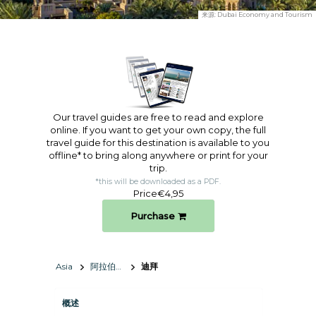
来源:
Dubai Economy and Tourism
Our travel guides are free to read and explore
online. If you want to get your own copy, the full
travel guide for this destination is available to you
offline* to bring along anywhere or print for your
trip.​
*this will be downloaded as a PDF.
Price
€4,95
Purchase
Asia
阿拉伯联合酋长国
迪拜
概述