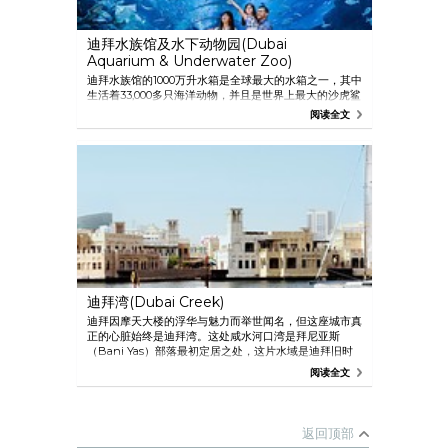
迪拜水族馆及水下动物园(Dubai
Aquarium & Underwater Zoo)
迪拜水族馆的1000万升水箱是全球最大的水箱之一，其中
生活着33,000多只海洋动物，并且是世界上最大的沙虎鲨
集养地。 水族馆一直延伸到迪拜购物中心的第三层，饲
阅读全文
养着140种海洋生物，并提供多样的水底世界体验，其中
第一段是48米长的观光走廊。 置身于水族馆之中，您会
感觉自己变成一条鱼，畅游海底世界，体验沙虎鲨和黄貂
鱼从头顶游过的刺激。 您也可以乘坐玻璃底游船观赏水
下世界，或者穿上浮潜衣，背上氧气瓶，与鲨鱼在水下共
舞。
迪拜湾(Dubai Creek)
迪拜因摩天大楼的浮华与魅力而举世闻名，但这座城市真
正的心脏始终是迪拜湾。这处咸水河口湾是拜尼亚斯
（Bani Yas）部落最初定居之处，这片水域是迪拜旧时
的主要经济形式——珍珠采集及渔业的命脉。这片区域开
阅读全文
设有迪拜博物馆（Dubai Museum）、辛达加博物馆
（Shindagha Museum）、水滨文化遗产零售区Al
Seef，还有巷道交织的黄金、香料及布料市集皆坐落此
间。身处迪拜湾，乘坐传统阿拉伯水上的士横渡海湾是不
返回顶部
容错过的体验。