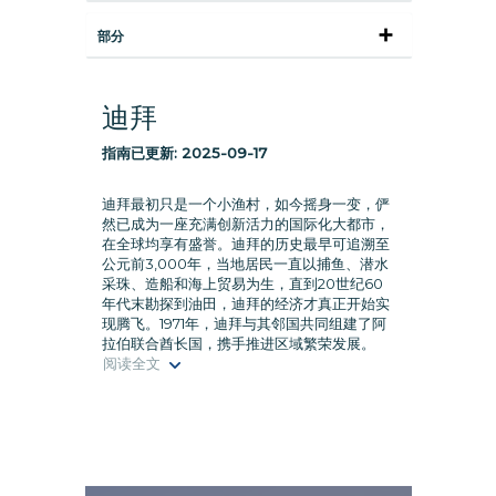
部分
迪拜
指南已更新:
2025-09-17
迪拜最初只是一个小渔村，如今摇身一变，俨
然已成为一座充满创新活力的国际化大都市，
在全球均享有盛誉。迪拜的历史最早可追溯至
公元前3,000年，当地居民一直以捕鱼、潜水
采珠、造船和海上贸易为生，直到20世纪60
年代末勘探到油田，迪拜的经济才真正开始实
现腾飞。1971年，迪拜与其邻国共同组建了阿
拉伯联合酋长国，携手推进区域繁荣发展。
阅读全文