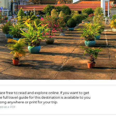
are free to read and explore online. If you want to get
full travel guide for this destination is available to you
long anywhere or print for your trip.​
ded as a PDF.