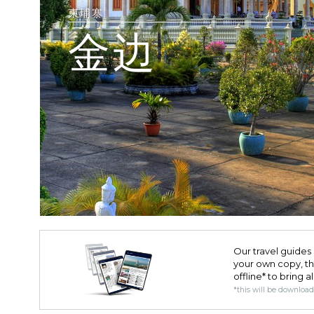
柬埔寨
金边
Our travel guides 
your own copy, the 
offline* to bring a
*this will be downloa