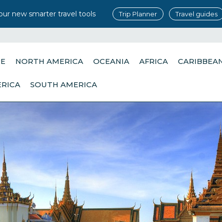
our new smarter travel tools
Trip Planner
Travel guides
PE
NORTH AMERICA
OCEANIA
AFRICA
CARIBBEA
ERICA
SOUTH AMERICA