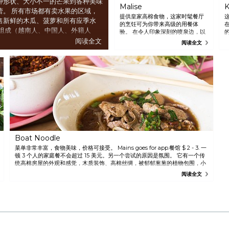
种形状、大小不一的芒果到各种美味
Malise
K
蕾。 所有市场都有卖水果的区域，
提供皇家高棉食物，这家时髦餐厅
售新鲜的木瓜、菠萝和所有应季水
的烹饪可为你带来高级的用餐体
区组成（越南人、中国人、外籍人
验。 在令人印象深刻的喷泉边，以
籍人士社区的佳肴和餐厅。 每个人
一杯鸡尾酒开始享受夜晚。
阅读全文
阅读全文
西！
Boat Noodle
菜单非常丰富，食物美味，价格可接受。 Mains goes for app.餐馆 $ 2 - 3. 一
顿 3 个人的家庭餐不会超过 15 美元。另一个尝试的原因是氛围。 它有一个传
统高棉房屋的外观和感觉，木质装饰、高棉丝绸，被郁郁葱葱的植物包围，小
池子里有鱼在游来游去。 他们的员工英语说得不错，您可方便地要求减少一些
阅读全文
菜肴中的辛辣程度。