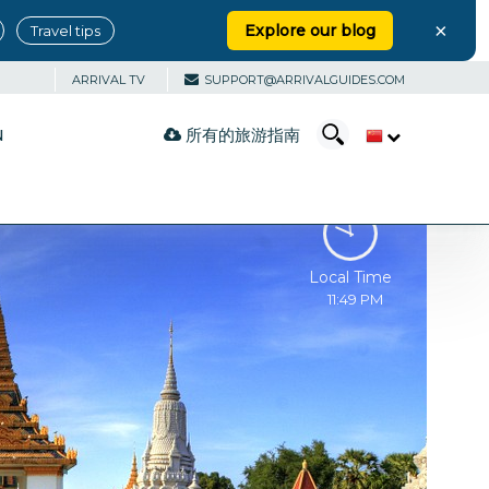
×
Explore our blog
Travel tips
ARRIVAL TV
SUPPORT@ARRIVALGUIDES.COM
所有的旅游指南
N
Local Time
11:49 PM