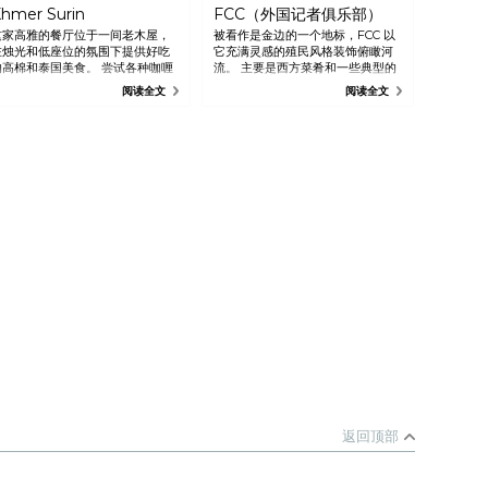
hmer Surin
FCC（外国记者俱乐部）
这家高雅的餐厅位于一间老木屋，
被看作是金边的一个地标，FCC 以
在烛光和低座位的氛围下提供好吃
它充满灵感的殖民风格装饰俯瞰河
的高棉和泰国美食。 尝试各种咖喱
流。 主要是西方菜肴和一些典型的
菜肴和一流的 amok。
亚洲食物。 鲜美的披萨。
阅读全文
阅读全文
返回顶部