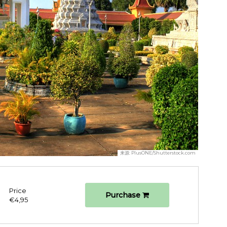
来源:
PlusONE/Shutterstock.com
Price
Purchase
€4,95