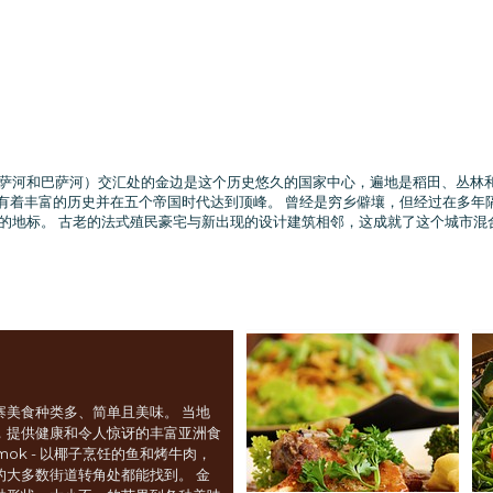
萨河和巴萨河）交汇处的金边是这个历史悠久的国家中心，遍地是稻田、丛林和
。它有着丰富的历史并在五个帝国时代达到顶峰。 曾经是穷乡僻壤，但经过在多
的地标。 古老的法式殖民豪宅与新出现的设计建筑相邻，这成就了这个城市混
寨美食种类多、简单且美味。 当地
，提供健康和令人惊讶的丰富亚洲食
amok - 以椰子烹饪的鱼和烤牛肉，
的大多数街道转角处都能找到。 金