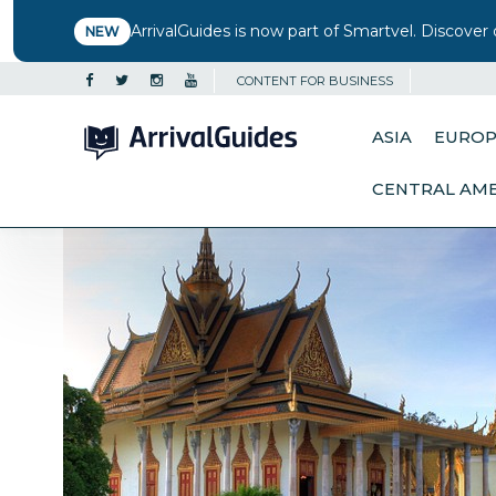
ArrivalGuides is now part of Smartvel. Discover 
NEW
CONTENT FOR BUSINESS
ASIA
EURO
CENTRAL AM