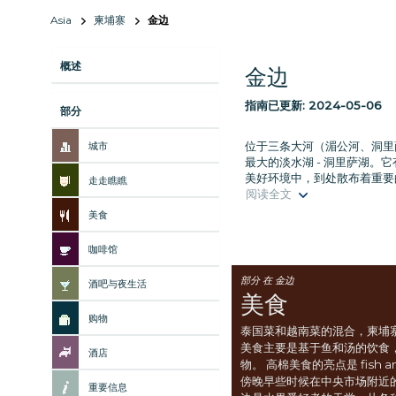
Asia
柬埔寨
金边
概述
金边
指南已更新:
2024-05-06
部分
位于三条大河（湄公河、洞里
城市
最大的淡水湖 - 洞里萨湖
美好环境中，到处散布着重要
走走瞧瞧
阅读全文
美食
咖啡馆
部分 在 金边
酒吧与夜生活
美食
购物
泰国菜和越南菜的混合，柬埔
美食主要是基于鱼和汤的饮食
酒店
物。 高棉美食的亮点是 fish 
傍晚早些时候在中央市场附近
重要信息