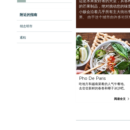
边是水果爱好者的天堂，从各
的芒果制品，绝对挑动您的味
小贩会沿着几乎所有主大街出
附近的指南
果。 由于这个城市由许多社
士），因此有着迎合庞大的外
胡志明市
都能在金边找到适合自己的东
暹粒
Pho De Paris
吃地方和越南菜肴的人气午餐地。
去尝尝新鲜的春卷和椰子冰沙吧。
阅读全文