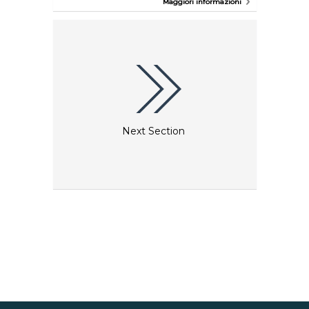
Maggiori informazioni
tanto popolare che il primo caffè di Vasastan ha
aperto altri locali a Kungsholmen, Södermalm e
Östermalm. Visita il nostro sito Web per avere
maggiori informazioni sugli indirizzi.
Next Section