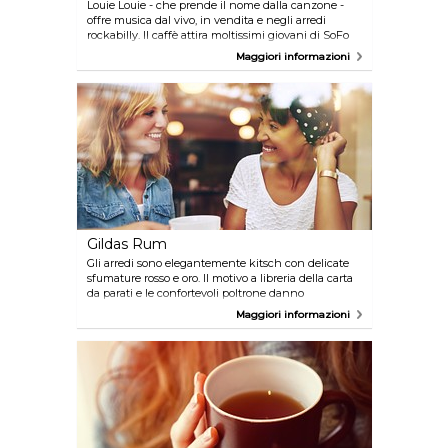
Louie Louie - che prende il nome dalla canzone -
offre musica dal vivo, in vendita e negli arredi
rockabilly. Il caffè attira moltissimi giovani di SoFo
grazie ai suoi sandwich, pasticcini e caffè a prezzi
Maggiori informazioni
moderati.
Gildas Rum
Gli arredi sono elegantemente kitsch con delicate
sfumature rosso e oro. Il motivo a libreria della carta
da parati e le confortevoli poltrone danno
l'impressione di una sala lettura vecchio stile. La
Maggiori informazioni
selezione di prodotti da forno fatti in casa è il suo
fiore all'occhiello, come anche il menu leggero per
pranzo. Gildas Rum è situato nel quartiere
bohémien di SoFo, con posti a sedere all'aperto in
estate.