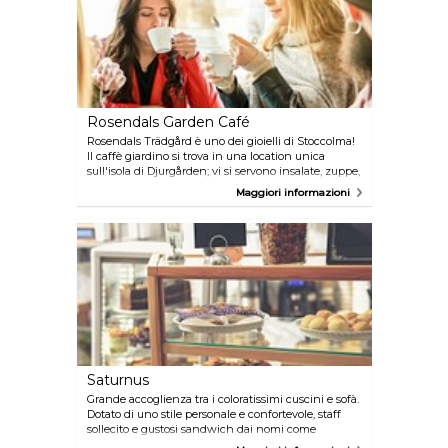
Rosendals Garden Café
Rosendals Trädgård è uno dei gioielli di Stoccolma!
Il caffè giardino si trova in una location unica
sull'isola di Djurgården; vi si servono insalate, zuppe,
sandwich e pasticcini fatti in casa. Vengono
Maggiori informazioni
utilizzati ingredienti biologici e biodinamici, prodotti
di stagione del giardino e le paste provengono dal
panificio del ristorante. Sono molti gli abitanti di
Stoccolma che vengono a fare un giro da Rosendal
nelle belle giornate, ma c'è spazio per tutti! D'estate
ci si può sedere sul prato nel meleto.
Saturnus
Grande accoglienza tra i coloratissimi cuscini e sofà.
Dotato di uno stile personale e confortevole, staff
sollecito e gustosi sandwich dai nomi come
"buddy", "stranger" e "scruffy", Vurma è diventato