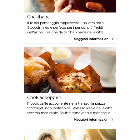
Chaikhana
Il tè del pomeriggio rappresenta una vero rito a
Stoccolma ed è perfetto per i periodi più freddi
dell'anno. Il salone da tè Chaikhana nella città
vecchia (Gamla Stan) serve tè di prima categoria
Maggiori informazioni
provenienti da ogni angolo del mondo, anche
durante il resto della giornata.
Chokladkoppen
Piccolo caffè accogliente nella tranquilla piazza
Stortorget, non lontano dal Palazzo Reale nella città
vecchia medievale. Squisiti sandwich e pasticceria
e, in estate, una fantastica sezione all'aperto.
Maggiori informazioni