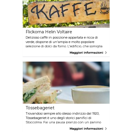
Flickorna Helin Voltaire
Delizioso caffè in posizione appartata e ricca di
verde, dispone di un'ampia e molto popolare
selezione di dolci da forno. L'edificio, che somiglia
ad un castello, si trova lungo il viale pedonale
Maggiori informazioni
Djurgården ed è il luogo ideale per il pranzo o una
pausa caffè tra la visita di Skansen, del Vasa
Museum e delle altre attrazioni vicine.
Tössebageriet
Trovandosi sempre allo stesso indirizzo dal 1920,
Tössebageriet è uno degli storici panifici di
Stoccolma. Fai una pausa pranzo con un panino
fatto in casa nell'atmosfera intima da panificio,
Maggiori informazioni
oppure goditi un pasticcino, se riesci a scegliere tra