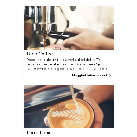
tutte le allettanti creazioni! Hanno di tutto per
quanto riguarda torte e pasticcini e i panini dolci
alla crema di Quaresima rientrano ogni anno
nell'elenco dei "Best of" della città.
Drop Coffee
Popolare locale gestito da veri cultori del caffè,
particolarmente attenti a qualità e fattura. Ogni
caffè servito è biologico, proviene dal mercato equo
e solidale ed è tostato nella torrefazione di proprietà,
Maggiori informazioni
la quale vanta una serie di premi tra cui la Barista
Cup.
Louie Louie