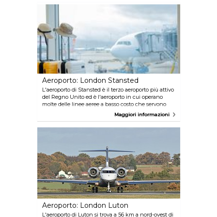
minuti. Il viaggio senza fermate intermedie fino a
Victoria Station dura 30 minuti. Opzioni di viaggio
alternative includono il treno First Capital Connect
fino a London Bridge, City Thameslink, Blackfriars,
Farringdon o St Pancras International; i treni
Southern, il pullman, easyBus o il taxi.
Aeroporto: London Stansted
L'aeroporto di Stansted è il terzo aeroporto più attivo
del Regno Unito ed è l'aeroporto in cui operano
molte delle linee aeree a basso costo che servono
l'Europa e il Mediterraneo. Con lo Stansted Express
Maggiori informazioni
potete raggiungere la stazione di Liverpool Street in
47 minuti. I treni partono ogni 15 minuti. Potete
anche raggiungere il centro di Londra in pullman
con easyBus, National Express o Terravision. In
alternativa, prenotate un minicab con 24x7
Stansted, tenete presente che: i black cab (tipici taxi
londinesi) non operano da Stansted sebbene ne
possiate prendere uno per l'aeroporto.
Aeroporto: London Luton
L'aeroporto di Luton si trova a 56 km a nord-ovest di