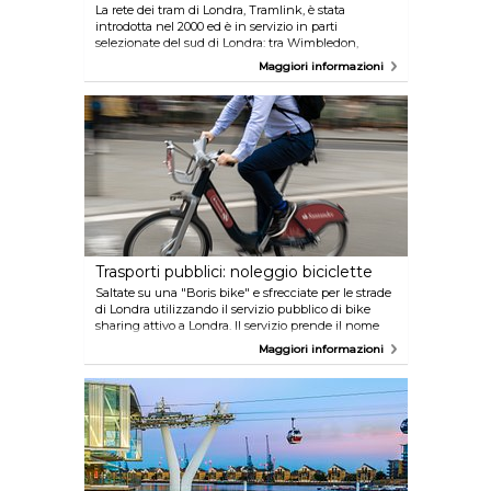
La rete dei tram di Londra, Tramlink, è stata
introdotta nel 2000 ed è in servizio in parti
selezionate del sud di Londra: tra Wimbledon,
Croydon, Beckenham e New Addington. I tram
Maggiori informazioni
partono ogni sette minuti per New Addington e
ogni dieci minuti per Wimbledon, Elmers End e
Beckenham Junction durante il giorno dal Lunedì
al Sabato. Le tariffe sono le stesse degli autobus, con
uno sconto per chi usa una Oyster card. Anche le
Travelcard sono valide sui tram e le tessere per gli
autobus includono l'uso della rete dei tram.
Trasporti pubblici: noleggio biciclette
Saltate su una "Boris bike" e sfrecciate per le strade
di Londra utilizzando il servizio pubblico di bike
sharing attivo a Londra. Il servizio prende il nome
dal sindaco di Londra Boris Johnson e le
Maggiori informazioni
inconfondibili biciclette di colore blu sono a
disposizione di tutti nelle oltre 550 docking station
(o stalli biciclette) di Londra dove
prelevare/riagganciare la bici: quindi non sarete mai
lontani da uno stallo. Dopo aver pagato
l'abbonamento al servizio, potete noleggiare una
bici per un giorno, una settimana o un anno. L'uso
delle bici è gratuito per i primi 30 minuti, con prezzi
che aumentano a seconda del tempo in cui si