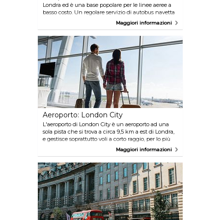
Londra ed è una base popolare per le linee aeree a
basso costo. Un regolare servizio di autobus navetta
trasporta i passeggeri dall'aeroporto alla stazione
Maggiori informazioni
ferroviaria più vicina, Luton Airport Parkway, in
circa dieci minuti. Dalla stazione, potete prendere
un treno della East Midlands Trains o di First Capital
Connect per il centro di Londra ogni 21 e 25 minuti.
Altre opzioni includono il servizio espresso in
pullman con easyBus, la linea Green Line 757 per la
stazione dei pullman Victoria e i pullman
Terravision sempre per la stazione dei pullman
Victoria. Ciascun servizio ha fermate in diverse
destinazione nel percorso. Una corsa in taxi
calcolata con tassametro da/per il centro di Londra
può costare intorno alle £ 80.
Aeroporto: London City
L'aeroporto di London City è un aeroporto ad una
sola pista che si trova a circa 9,5 km a est di Londra,
e gestisce soprattutto voli a corto raggio, per lo più
viaggi d'affari. L'aeroporto si trova sulla Docklands
Maggiori informazioni
Light Railway, che collega alla rete della
metropolitana di Londra alle fermate di Canning
Town, Stratford e Bank e utilizza le stesse tariffe
della metropolitana. Anche gli autobus servono
l'aeroporto, con i numeri 473 e 474 che forniscono
un collegamento con altre destinazione dell' East
London. Negli appositi parcheggi dell'aeroporto
potete anche usufruire di un taxi.