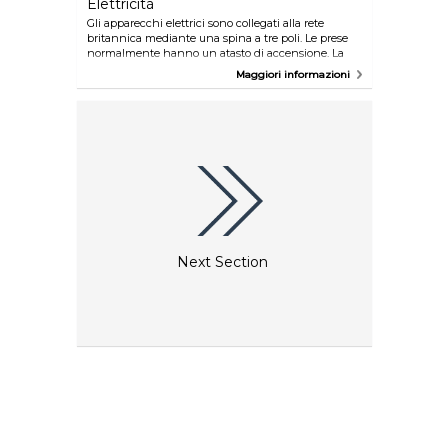
Elettricità
Gli apparecchi elettrici sono collegati alla rete
britannica mediante una spina a tre poli. Le prese
normalmente hanno un atasto di accensione. La
tensione media di una presa elettrica britannica è
Maggiori informazioni
230v o leggermente più alta, quindi verificate la
tensione del vostro apparecchio prima di collegarlo.
Adattatori e convertitori sono disponibili negli
aeroporti di Londra e nelle grosse catene di negozi
che vendono prodotti elettrici, quali Argos o Curry's.
Le prese di corrente sono disponibili in molte
caffetterie con Wi-Fi e su alcuni treni per vie di
terra. Avete bisogno di caricare il vostro cellulare?
Scaricate l'app per iPhone "find-a-chargebox" per
trovare il ChargeBox più vicino.
Next Section