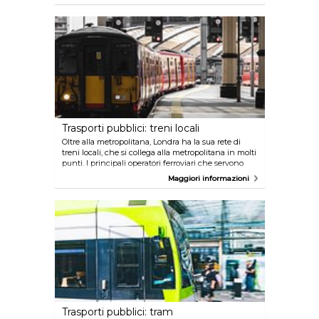
sponde del fiume; tra Putney e Woolwich Arsenal.
Servizi popolari includono il percorso Thames
Clippers tra Hilton London Docklands Riverside e
Canary Wharf, la nave Tate to Tate tra la Tate
Britain e la Tate Modern, e la corsa tra il London Eye
e la parte storica di Greenwich. Acquistate il
biglietto prima di salire oppure a bordo (a seconda
del servizio); sono disponibili sconti per i possessori
di Travelcard e Oyster card.
Trasporti pubblici: treni locali
Oltre alla metropolitana, Londra ha la sua rete di
treni locali, che si collega alla metropolitana in molti
punti. I principali operatori ferroviari che servono
Londra sono Silverlink, First Capital Connect,
Maggiori informazioni
SouthEastern Railway, Southern Railway, London
Overground e Greater Anglia, con linee locali che si
collegano a turno con la rete ferroviaria nazionale e
l'Eurostar. Potete usare la vostra Oyster card su tutti i
treni periferici che si fermano nelle zone 1-9, eccetto
Heathrow Express e pochi altri servizi selezionati.
Sono anche disponibili railcard diverse che
forniscono tariffe scontate per i loro possessori.
Trasporti pubblici: tram