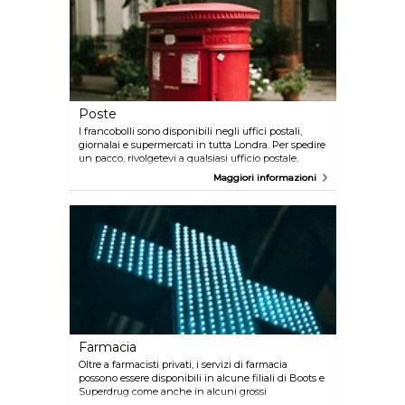
della prenotazione. Per trovare una ditta locale
affidabile, scaricare l'app gratuita CabWise
Transport for London o provate l'app di Hailo per
trovare un taxi nero nelle vicinanze.
Poste
I francobolli sono disponibili negli uffici postali,
giornalai e supermercati in tutta Londra. Per spedire
un pacco, rivolgetevi a qualsiasi ufficio postale,
potete trovare la filiale più vicina nel sito Web delle
Maggiori informazioni
Poste. Gli uffici postali sono generalmente aperti dal
Lunedì al Venerdì dalle ore 9.00 alle 24.30.
Farmacia
Oltre a farmacisti privati, i servizi di farmacia
possono essere disponibili in alcune filiali di Boots e
Superdrug come anche in alcuni grossi