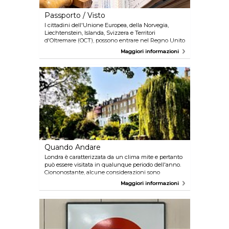
Passporto / Visto
I cittadini dell'Unione Europea, della Norvegia,
Liechtenstein, Islanda, Svizzera e Territori
d'Oltremare (OCT), possono entrare nel Regno Unito
con il solo passaporto. I residenti in altri 10 paesi non
Maggiori informazioni
hanno bisogno di visto d'entrata per soggiorni
inferiori a 6 mesi: Stati Uniti, Canada, Australia,
Nuova Zelanda, Giappone, Singapore, Corea del Sud,
Sud Africa, Hong Kong e Malesia. Controllate il sito
internet del governo britannico per requisiti
specifici: www.gov.uk/check-uk-visa.
Quando Andare
Londra è caratterizzata da un clima mite e pertanto
può essere visitata in qualunque periodo dell'anno.
Ciononostante, alcune considerazioni sono
necessarie. La maggior parte dei palazzi e delle
Maggiori informazioni
residenze reali, come le Stanze di Stato a
Buckingham Palace, aprono soltanto nei mesi
estivi, così come molti dei più importanti festival
della città, come il British Summer Time Music
Festival. Fine giugno-metà luglio è anche il periodo
dei saldi migliori. Anche la primavera è un'ottima