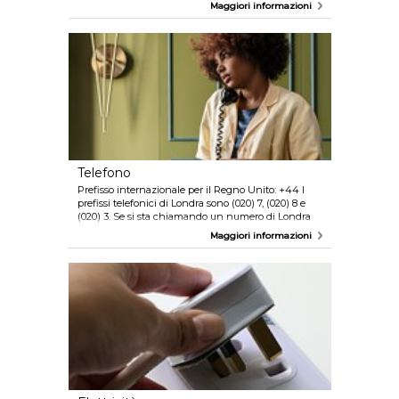
supermercati. Boots London Piccadilly Circus:
Maggiori informazioni
Telefono
Prefisso internazionale per il Regno Unito: +44 I
prefissi telefonici di Londra sono (020) 7, (020) 8 e
(020) 3. Se si sta chiamando un numero di Londra
da un'altra linea telefonica fissa all'interno della
Maggiori informazioni
Greater London, non dovete comporre lo "020"
prima del numero, solo il resto del numero che
inizia con 7, 8 o 3.