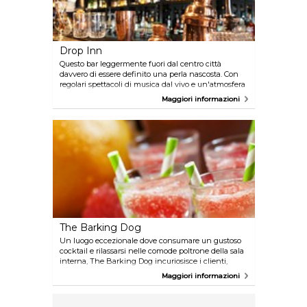
Drop Inn
Questo bar leggermente fuori dal centro città
davvero di essere definito una perla nascosta. Con
regolari spettacoli di musica dal vivo e un'atmosfera
rilassante, è il posto preferito dagli amanti della vita
Maggiori informazioni
notturna.
The Barking Dog
Un luogo eccezionale dove consumare un gustoso
cocktail e rilassarsi nelle comode poltrone della sala
interna, The Barking Dog incuriosisce i clienti,
specie per la presenza di cereali nel menu: non
Maggiori informazioni
stupitevi se ne troverete anche sulla superficie del
vostro cocktail, fa parte dell'esperienza unica qui
offerta.