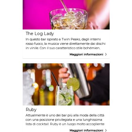
The Log Lady
In questo bar ispirato a Twin Peaks, dagli interni
rosso fuoco, la musica viene direttamente dai dischi
in vinile. Con il suo caratteristico stile bohémien,
offre numerose varietà di bevande, eccetto i cocktail.
Maggiori informazioni
In compenso, le opzioni sul cibo abbondano.
Ruby
Attualmente è uno dei bar più alla moda della città
con una posizione privilegiata e una lunghissima
lista di cocktail. Ruby è un luogo molto accogliente
e spesso affollato, ma è perfetto per passare una
Maggiori informazioni