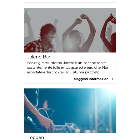
serata diversa. L'interno è elegante ma non
eccessivamente sfarzoso, è un luogo che
sicuramente vi farà sentire come a casa.
Jolene Bar
Senza girarci intorno, Jolene è un bar che ospita
costantemente folle entusiaste ed energiche. Non
aspettatevi dei cocktail squisiti, ma piuttosto
preparatevi a bere la birra direttamente dalla
Maggiori informazioni
bottiglia. Jolene è aperto fino a tarda notte, il che lo
rende una meta quasi certa dopo un party.
Loppen