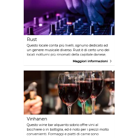
Rust
Questo locale conta più livelli, ognuno dedicato ad
un genere musicale diverso. Rust è di certo uno dei
locali notturni più rinomati della capitale danese,
situato nel quartiere di Nørrebro. Aspettatevi di
Maggiori informazioni
ascoltare indie rock e pop, così come hip hop e
musica elettronica. Gli spettacoli dal vivo regolari
sono egualmente garantiti.
Vinhanen
Questo wine bar alquanto sobrio offre vini al
bicchiere o in bottiglia, ed è noto per i prezzi molto
convenienti. Formaggi e piatti di carne sono