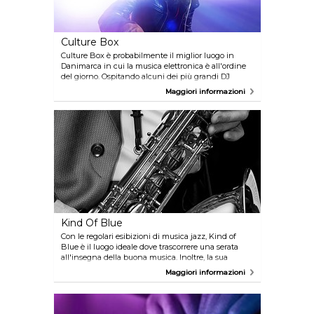
Culture Box
Culture Box è probabilmente il miglior luogo in
Danimarca in cui la musica elettronica è all'ordine
del giorno. Ospitando alcuni dei più grandi DJ
attualmente sulla scena, Culture Box attira
Maggiori informazioni
costantemente folle di appassionati di elettronica e
techno.
Kind Of Blue
Con le regolari esibizioni di musica jazz, Kind of
Blue è il luogo ideale dove trascorrere una serata
all'insegna della buona musica. Inoltre, la sua
posizione è perfetta per distendere le gambe lungo
Maggiori informazioni
la rinomata Ravnsborggade, prima e dopo la
consumazione.