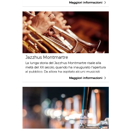
disponibili su ordinazione, e durante la stagione
Maggiori informazioni
calda è possibile godere dei posti a sedere
all'esterno, in modo da godersi il sole estivo.
Jazzhus Montmartre
La lunga storia del Jazzhus Montmartre risale alla
metà del XX secolo, quando ha inaugurato l'apertura
al pubblico. Da allora ha ospitato alcuni musicisti
jazz leggendari, tra cui Dexter Gordon, Ben Webster
Maggiori informazioni
e Kenny Drew. Esibizioni jazz di livello mondiale
accompagnano infatti le cene dei clienti che si
abbandonano volentieri all'accogliente atmosfera
del locale.