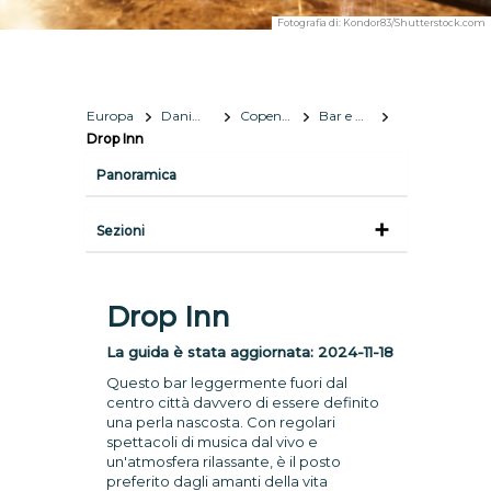
Fotografia di:
Kondor83/Shutterstock.com
Europa
Danimarca
Copenhagen
Bar e vita notturna
Drop Inn
Panoramica
Sezioni
Drop Inn
La guida è stata aggiornata:
2024-11-18
Questo bar leggermente fuori dal
centro città davvero di essere definito
una perla nascosta. Con regolari
spettacoli di musica dal vivo e
un'atmosfera rilassante, è il posto
preferito dagli amanti della vita