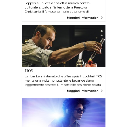
Loppen è un locale che offre musica contro-
culturale, situato all'interno della Freetown
Christiania, il famoso territorio autonomo di
Copenaghen. L'edificio è sempre pieno di nuovi
Maggiori informazioni
musicisti nuovi o artisti già conosciuti. Controllate il
calendario degli eventi sul sito web per vedere cosa
è in programma quando sarete in città e aspettatevi
folle di musicisti ad animare la serata.
1105
Un bar ben rintanato che offre squisiti cocktail, 1105
merita una visita nonostante le bevande siano
leggermente costose. L'imbattibile posizione isolata
proprio accanto a Nyhavn e la bravura dei baristi
Maggiori informazioni
attirano la folla. Lo Yum Yum è il cocktail ideale.