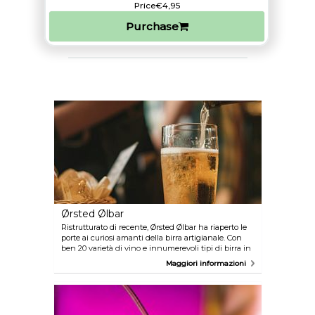
Price
€4,95
Purchase
Ørsted Ølbar
Ristrutturato di recente, Ørsted Ølbar ha riaperto le
porte ai curiosi amanti della birra artigianale. Con
ben 20 varietà di vino e innumerevoli tipi di birra in
bottiglia, il bar è un luogo perfetto per giocare a
Maggiori informazioni
biliardino o sedersi all'aperto durante i soleggiati
mesi estivi.