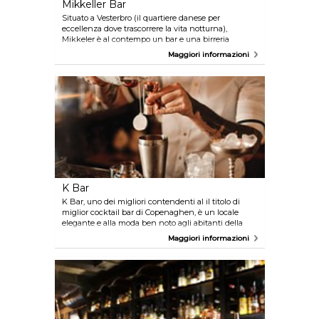
Mikkeller Bar
Situato a Vesterbro (il quartiere danese per
eccellenza dove trascorrere la vita notturna),
Mikkeler è al contempo un bar e una birreria
artigianale da visitare assolutamente. Gli amanti
Maggiori informazioni
della birra avranno a disposizione una fantastica
degustazione ricca di sapori incredibili e l'atmosfera
già accogliente è resa ancora più intima e
amichevole con le candele accese sui tavoli.
K Bar
K Bar, uno dei migliori contendenti al il titolo di
miglior cocktail bar di Copenaghen, è un locale
elegante e alla moda ben noto agli abitanti della
capitale. L'atmosfera è familiare e accogliente, i
Maggiori informazioni
baristi sono cordiali e la fila non manca nei
weekend.