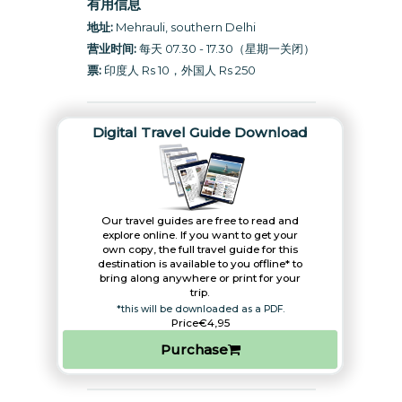
有用信息
地址:
Mehrauli, southern Delhi
营业时间:
每天 07.30 - 17.30（星期一关闭）
票:
印度人 Rs 10，外国人 Rs 250
Digital Travel Guide Download
Our travel guides are free to read and
explore online. If you want to get your
own copy, the full travel guide for this
destination is available to you offline* to
bring along anywhere or print for your
trip.​
*this will be downloaded as a PDF.
Price
€4,95
Purchase