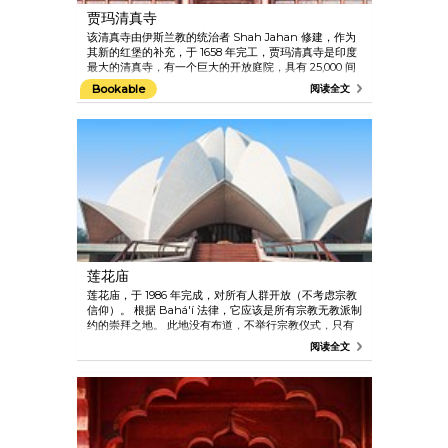
贾玛清真寺
该清真寺由伊斯兰教的统治者 Shah Jahan 修建，作为
其新的红堡的补充，于 1658 年完工，贾玛清真寺是印度
最大的清真寺，有一个巨大的开放庭院，具有 25,000 间
房，以及一个浩大的圆顶和两座尖塔。
Bookable
阅读全文
莲花庙
莲花庙，于 1986 年完成，对所有人群开放（不考虑宗教
信仰）。 根据 Bahá'í 法律，它应该是所有宗教无教派制
约的崇拜之地。 此地没有布道，不举行宗教仪式，只有
安静的祷告者以任何形式或语言进行祈祷。 它是凝思和
阅读全文
平和之地，您可在遮荫庭院里漫步，欣赏优美建筑。