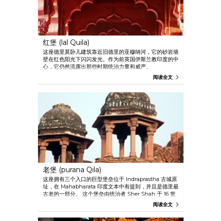
红堡 (lal Quila)
这座德里莫卧儿建筑靠近旧德里的亚穆纳河，它的砂岩墙
壁在红色阳光下闪闪发光。作为前英国伊斯兰教印度的中
心，它仍然流露出那些时期统治力量和威严。
阅读全文
老堡 (purana Qila)
这座拥有三个入口的巨型堡垒位于 Indraprastha 古城原
址，在 Mahabharata 印度文本中有提到，并且是德里最
古老的一部分。 这个堡垒由统治者 Sher Shah 于 16 世
纪中叶建造完成。
阅读全文