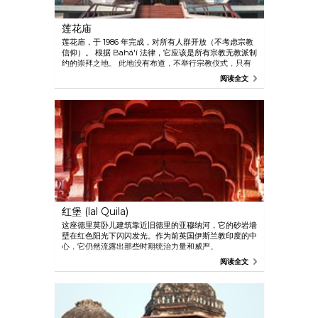
莲花庙
莲花庙，于 1986 年完成，对所有人群开放（不考虑宗教
信仰）。 根据 Bahá'í 法律，它应该是所有宗教无教派制
约的崇拜之地。 此地没有布道，不举行宗教仪式，只有
安静的祷告者以任何形式或语言进行祈祷。 它是凝思和
阅读全文
平和之地，您可在遮荫庭院里漫步，欣赏优美建筑。
红堡 (lal Quila)
这座德里莫卧儿建筑靠近旧德里的亚穆纳河，它的砂岩墙
壁在红色阳光下闪闪发光。作为前英国伊斯兰教印度的中
心，它仍然流露出那些时期统治力量和威严。
阅读全文