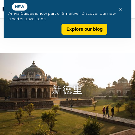
NEW
×
ArrivalGuides is now part of Smartvel. Discover our new
smarter travel tools
Explore our blog
新德里