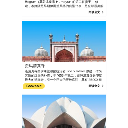
Begum（莫卧儿皇帝 Humayun 的第二任妻子） 修
建，泰姬陵是早期伊斯兰风格的典型代表，是全球最美的
陵墓。 泰姬陵于 1632 年开始修建，主陵于 1648 年完
阅读全文
成，周围的建筑物和庭院五年后才完成。
贾玛清真寺
该清真寺由伊斯兰教的统治者 Shah Jahan 修建，作为
其新的红堡的补充，于 1658 年完工，贾玛清真寺是印度
最大的清真寺，有一个巨大的开放庭院，具有 25,000 间
房，以及一个浩大的圆顶和两座尖塔。
Bookable
阅读全文