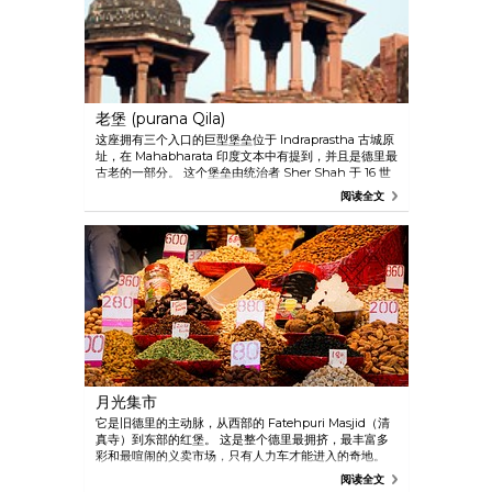
老堡 (purana Qila)
这座拥有三个入口的巨型堡垒位于 Indraprastha 古城原
址，在 Mahabharata 印度文本中有提到，并且是德里最
古老的一部分。 这个堡垒由统治者 Sher Shah 于 16 世
纪中叶建造完成。
阅读全文
月光集市
它是旧德里的主动脉，从西部的 Fatehpuri Masjid（清
真寺）到东部的红堡。 这是整个德里最拥挤，最丰富多
彩和最喧闹的义卖市场，只有人力车才能进入的奇地。
阅读全文