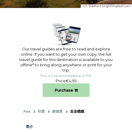
来源:
Siddhant Singh/Unsplash.com
Our travel guides are free to read and explore
online. If you want to get your own copy, the full
travel guide for this destination is available to you
offline* to bring along anywhere or print for your
trip.​
*this will be downloaded as a PDF.
Price
€4,95
Purchase
Asia
印度
新德里
走走瞧瞧
简介