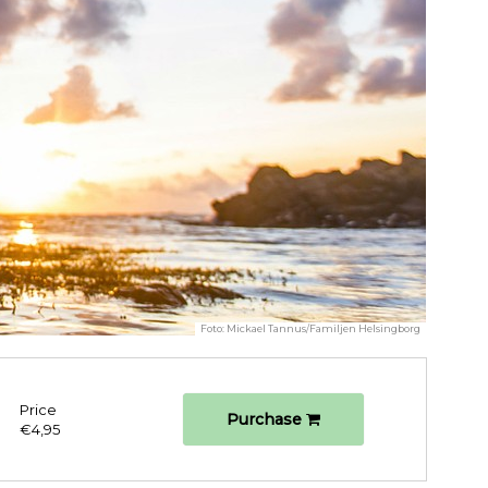
Foto:
Mickael Tannus/Familjen Helsingborg
Price
Purchase
€4,95