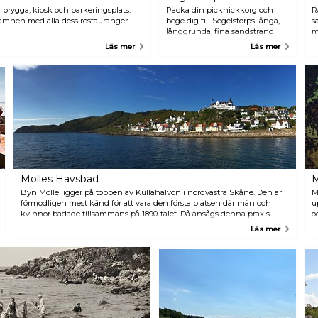
 brygga, kiosk och parkeringsplats.
Packa din picknickkorg och
R
hamnen med alla dess restauranger
bege dig till Segelstorps långa,
s
långgrunda, fina sandstrand
m
som är perfekt för
s
Läs mer
Läs mer
småbarnsfamiljer. Här kan du
l
njuta av en fantastisk utsikt över
o
Kullahalvön och koppla av på
p
en av Bjärehalvöns vackraste
ä
stränder.
s
g
c
b
f
m
Mölles Havsbad
M
Byn Mölle ligger på toppen av Kullahalvön i nordvästra Skåne. Den är
M
förmodligen mest känd för att vara den första platsen där män och
u
kvinnor badade tillsammans på 1890-talet. Då ansågs denna praxis
o
skamlig och syndig. Den utmärkande randiga Mölle-baddräkten blev
s
Läs mer
allmänt känd och efter denna period fick Mölle smeknamnet ”syndens
v
näste”. Mölle är fortfarande en mycket populär badort.