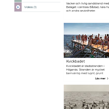
Vacker och livlig sandstrand med
Videos (1)
Beläget i centrala Båstad, nära 
och andra sevärdheter.
Kvickbadet
Kvickbadet är stadsstranden i
Höganäs. Stranden är mycket
barnvänlig med lugnt, grunt
vatten. För de yngsta barnen
Läs mer
finns det en rolig lekplats och
för de äldre en flotte för dykning
och vattenrutschbanor. Det
finns även ett gym och ett
boulderingblock om du vill ägna
lite tid åt fitness.