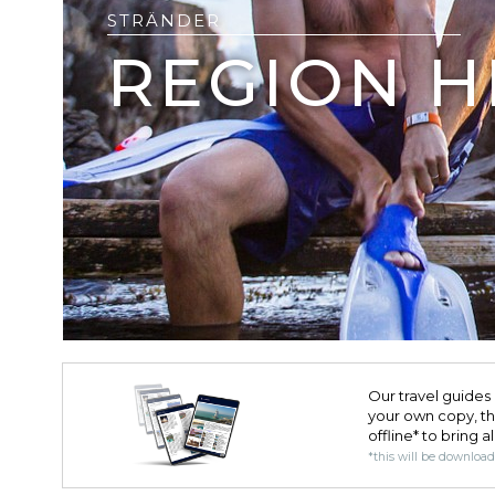
STRÄNDER
REGION 
Our travel guides 
your own copy, the 
offline* to bring a
*this will be downloa