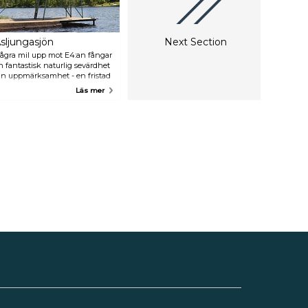
sljungasjön
Next Section
ågra mil upp mot E4:an fångar
n fantastisk naturlig sevärdhet
in uppmärksamhet - en fristad
ör dem som älskar varma sjöar
Läs mer
nramade av lummiga skogar.
sljungasjön har en
andbadplats med
mklädningsrum, toalett och
ykplattform!