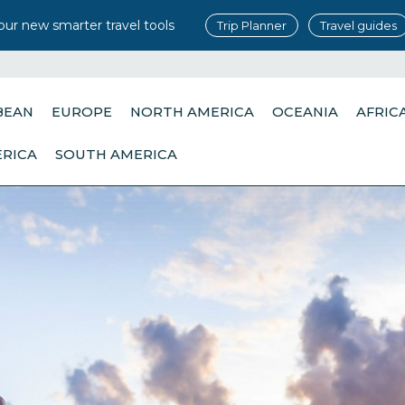
our new smarter travel tools
Trip Planner
Travel guides
BEAN
EUROPE
NORTH AMERICA
OCEANIA
AFRIC
ERICA
SOUTH AMERICA