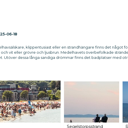
25-06-18
avsälskare, klippentusiast eller en strandhängare finns det något fö
 och vit eller grövre och ljusbrun. Medelhavets överbefolkade stränd
het. Utöver dessa långa sandiga drömmar finns det badplatser med otr
Segelstorpsstrand
R