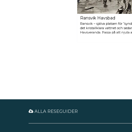
Ransvik Havsbad
Ransvik – själva platsen för ”synd
det kristallklara vattnet och sed
Havsveranda. Passa på att njuta a
en glass, ta en öl, stanna uppe t
kvällspromenad tillbaka till Mölle.
ALLA RESEGUIDER