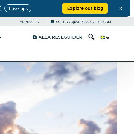
×
Explore our blog
Travel tips
ARRIVAL TV
SUPPORT@ARRIVALGUIDES.COM
ALLA RESEGUIDER
A