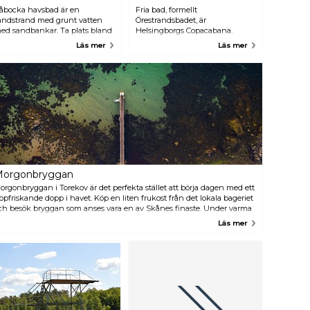
åbocka havsbad är en
Fria bad, formellt
andstrand med grunt vatten
Örestrandsbadet, är
ed sandbankar. Ta plats bland
Helsingborgs Copacabana.
anddynerna som längre inåt
Stranden ligger centralt i
Läs mer
Läs mer
and förvandlas till strandljung
Helsingborg men erbjuder dig
ch skog. Vackra grottor ligger
fortfarande sol och bad på en
recis bakom sanddynerna som
riktig strand. Örestrandsbadet
r som gjorda för att ligga och
går igenom en daglig cykel:
ola på. Toaletter, dusch,
stadsborna kommer tidigt på
rillplats, restauranger och en
morgonen i sina sportbadrockar
ampingplats finns här för din
och ergonomiska sandaler,
ekvämlighet. Vid Klitterhus
under dagen är det
inns en 100 meter lång brygga
barnfamiljernas tur, och på
ed handikappramp.
kvällen tar ungdomar över
sandstranden.
orgonbryggan
orgonbryggan i Torekov är det perfekta stället att börja dagen med ett
ppfriskande dopp i havet. Köp en liten frukost från det lokala bageriet
ch besök bryggan som anses vara en av Skånes finaste. Under varma
ommardagar sträcker sig kön lång för att hoppa i det uppfriskande
Läs mer
attnet. Ta på dig badrocken och upplev det själv!