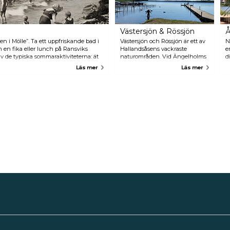
Västersjön & Rössjön
Å
en i Mölle”. Ta ett uppfriskande bad i
Västersjön och Rössjön är ett av
N
an en fika eller lunch på Ransviks
Hallandsåsens vackraste
e
v de typiska sommaraktiviteterna: ät
naturområden. Vid Ängelholms
d
ill solnedgången och ta en
största sjö Västersjön kan du
f
Läs mer
Läs mer
bada, fiska och hyra roddbåtar.
i
Den näst största sjön, Rössjön, är
Å
ett fågelreservat.
s
o
d