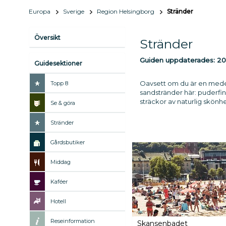
Europa
Sverige
Region Helsingborg
Stränder
Översikt
Stränder
Guiden uppdaterades:
20
Guidesektioner
Oavsett om du är en medelh
Topp 8
sandstränder här: puderfin
sträckor av naturlig skön
Se & göra
Stränder
Gårdsbutiker
Middag
Kaféer
Hotell
Reseinformation
Skansenbadet