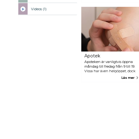
från Malmö på andra sidan
Öresundsbron ligger Kastrups
Videos (1)
flygplats (Copenhagen airport).
Ängelholm-Helsingborgs
flygplats (AGH) +46 431 48 45
00
www.angelholmhelsingborgairpo
Malmö flygplats (MMX) +46 10
109 45 00
www.swedavia.se/malmo
Copenhagen Airport (CPH) +45
32 31 32 31 www.cph.dk/en
Apotek
Apoteken är vanligtvis öppna
måndag till fredag från 9 till 19.
Vissa har även helgöppet, dock
med begränsade öppettider.
Läs mer