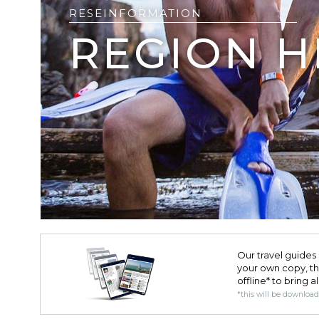
RESEINFORMATION
REGION 
Our travel guides 
your own copy, the 
offline* to bring a
*this will be downloa