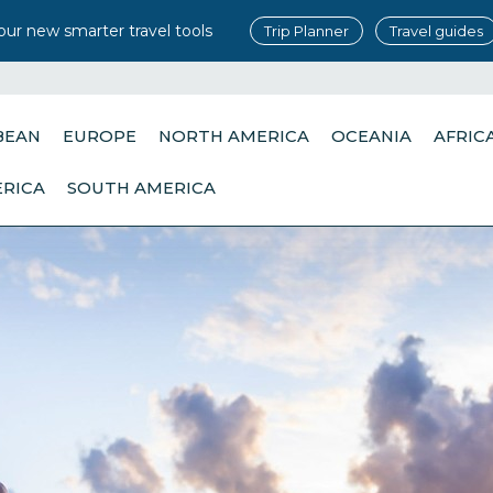
our new smarter travel tools
Trip Planner
Travel guides
BEAN
EUROPE
NORTH AMERICA
OCEANIA
AFRIC
ERICA
SOUTH AMERICA