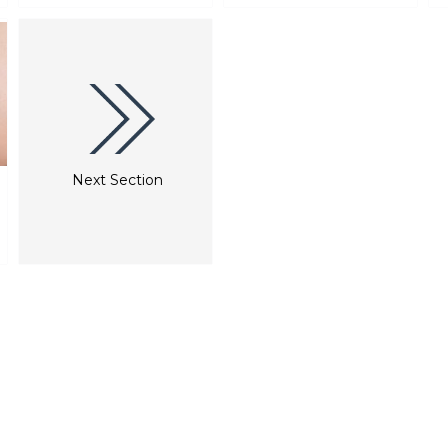
Helsingborg och Helsingör i
långdistansrutter från Oslo,
Danmark och resan tar cirka 20
Köpenhamn och Berlin samt
minuter. www.scandlines.se
inom Sverige. Med det snabba
www.sundbusserne.dk
X2000-tåget tar resan från
www.forsea.se
Stockholm cirka 5 timmar och
cirka 2 timmar från Göteborg.
rt.se
Skånetrafiken driver
kollektivtrafiken inom Skåne.
Next Section