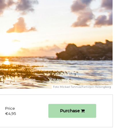
Foto:
Mickael Tannus/Familjen Helsingborg
Price
Purchase
€4,95