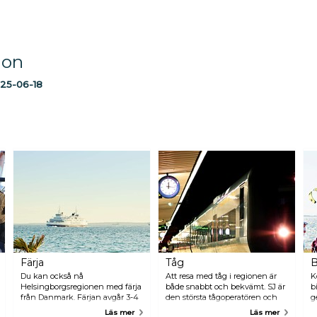
ion
25-06-18
Färja
Tåg
B
Du kan också nå
Att resa med tåg i regionen är
K
Helsingborgsregionen med färja
både snabbt och bekvämt. SJ är
b
från Danmark. Färjan avgår 3-4
den största tågoperatören och
g
gånger i timmen mellan
trafikerar de flesta
k
Läs mer
Läs mer