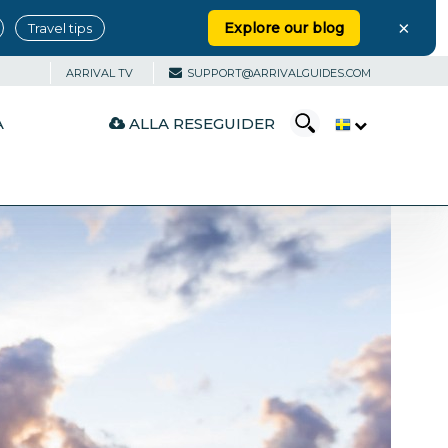
×
Explore our blog
Travel tips
ARRIVAL TV
SUPPORT@ARRIVALGUIDES.COM
ALLA RESEGUIDER
A