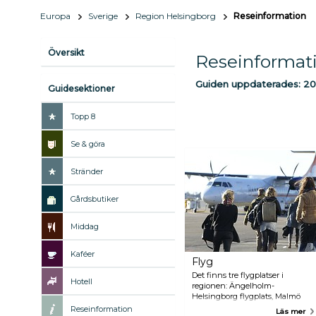
Europa
Sverige
Region Helsingborg
Reseinformation
Översikt
Reseinformat
Guiden uppdaterades:
20
Guidesektioner
Topp 8
Se & göra
Stränder
Gårdsbutiker
Middag
Kaféer
Flyg
Det finns tre flygplatser i
Hotell
regionen: Ängelholm-
Helsingborg flygplats, Malmö
flygplats och bara 20 minuter
Reseinformation
Läs mer