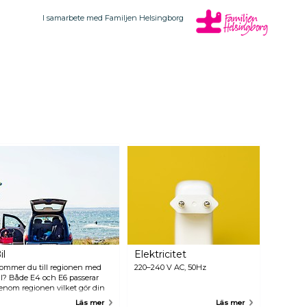
I samarbete med Familjen Helsingborg
il
Elektricitet
ommer du till regionen med
220–240 V AC, 50Hz
il? Både E4 och E6 passerar
enom regionen vilket gör din
örning enkel och bekväm.
Läs mer
Läs mer