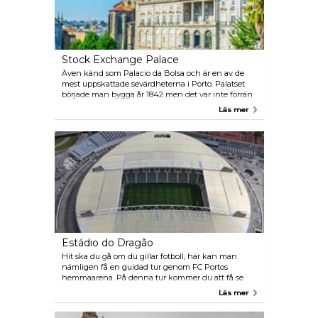
Stock Exchange Palace
Även känd som Palacio da Bolsa och är en av de
mest uppskattade sevärdheterna i Porto. Palatset
började man bygga år 1842 men det var inte förrän
30 år senare som den stod klar. Här kan du njuta av
Läs mer
slottets vackra salar och den neoklassiska stilen.
Den har klassats som världsarv av UNESCO.
Estádio do Dragão
Hit ska du gå om du gillar fotboll, här kan man
nämligen få en guidad tur genom FC Portos
hemmaarena. På denna tur kommer du att få se
VIP-båsen, omklädningsrummen och
Läs mer
avbytarbänken. Estadio do Dragao beräknas ha
kostat 98 miljoner Euro. Rundvandringen tar cirka