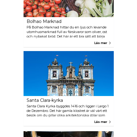
Bolhao Marknad
På Bolhao Marknad hittar du en ljus och levande
utomhusmarknad full av färskvaror som oliver, ost
och nybakat bröd. Det här är ett bra sätt att börja
dagen, ta in atmosfären och införskaffa lite mat för
Läs mer
en lång dag av sightseeing.
Santa Clara-kyrka
Santa Clara Kyrka byggdes 1416 och ligger i Largo 1
de Dezembro. Det här gamla klostret är väl värt ett
besök om du gillar olika arkitektoniska stilar som
gotik och renässans.
Läs mer