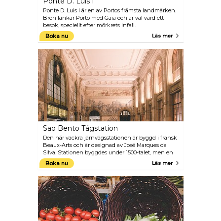
Ponte D. Luis I
Ponte D. Luis I är en av Portos främsta landmärken.
Bron länkar Porto med Gaia och är väl värd ett
besök, speciellt efter mörkrets infall.
Boka nu
Läs mer
Sao Bento Tågstation
Den här vackra järnvägsstationen är byggd i fransk
Beaux-Arts och är designad av José Marques da
Silva. Stationen byggdes under 1500-talet, men en
ombyggnation stod färdig år 1916.
Boka nu
Läs mer