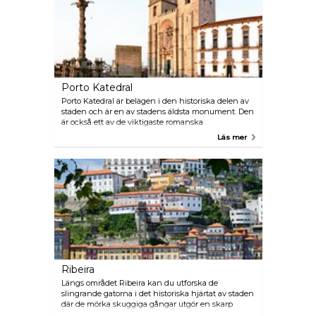
Porto Katedral
Porto Katedral är belägen i den historiska delen av
staden och är en av stadens äldsta monument. Den
är också ett av de viktigaste romanska
monumenten i Portugal. Katedralen är
Läs mer
ursprungligen en romersk byggnad från 1200-talet,
men byggdes ut under 1600- och 1700-talen. Den är
ett speciellt landmärke och liknar en stor fästning,
med fantastisk utsikt över staden och väl värd ett
besök.
Ribeira
Längs området Ribeira kan du utforska de
slingrande gatorna i det historiska hjärtat av staden
där de mörka skuggiga gångar utgör en skarp
kontrast till de ljusa färgglada fasaderna på många