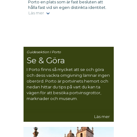
Porto en plats som är fast besluten att
hålla fast vid sin egen distinkta identitet.
Läs mer
Guidesektion I Porto
Se & Göra
I Porto finns så mycket att se och göra
och dess vackra omgivning lämnar ingen
oberörd. Porto är portvinets hemort och
nedan hittar du tips på vart du kan ta
vägen för att besöka portvinsgrottor,
marknader och museum.
Läs mer