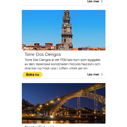
Läs mer
av byggnaderna. Det här är ett bra ställe att besöka
under dagen och även på natten när alla
restauranger och nattklubbar öppnar sina dörrar.
Torre Dos Clerigos
Torre Dos Clerigos är ett 1700-tals torn som byggdes
av den italienske konstnären Niccolo Nazzoni och
sträcker sig högt upp i luften vilket ger en
fantastisk utsikt när du väl tagit de 240 stegen till
Boka nu
Läs mer
toppen. Nazzoni valde också att bli begravd i
barockkyrkan vid foten av tornet.