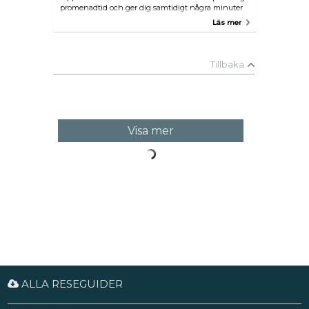
promenadtid och ger dig samtidigt några minuter
över när du kan njuta av den vackra utsikten,
Läs mer
speciellt i solnedgången.
Tillbaka
Visa mer
ALLA RESEGUIDER