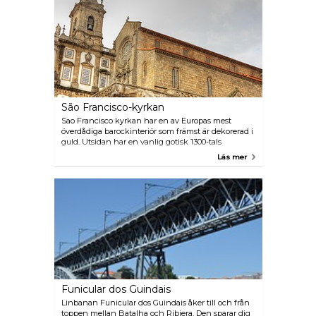
45 minuter.
São Francisco-kyrkan
Sao Francisco kyrkan har en av Europas mest
överdådiga barockinteriör som främst är dekorerad i
guld. Utsidan har en vanlig gotisk 1300-tals
arkitektur men är mycket vacker inifrån. Den är
Läs mer
även utsedd till ett av UNESCO's världsarv.
Funicular dos Guindais
Linbanan Funicular dos Guindais åker till och från
toppen mellan Batalha och Ribiera. Den sparar dig