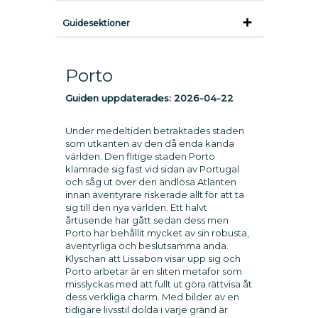
Guidesektioner
Porto
Guiden uppdaterades:
2026-04-22
Under medeltiden betraktades staden
som utkanten av den då enda kända
världen. Den flitige staden Porto
klamrade sig fast vid sidan av Portugal
och såg ut över den ändlösa Atlanten
innan äventyrare riskerade allt för att ta
sig till den nya världen. Ett halvt
årtusende har gått sedan dess men
Porto har behållit mycket av sin robusta,
äventyrliga och beslutsamma anda.
Klyschan att Lissabon visar upp sig och
Porto arbetar är en sliten metafor som
misslyckas med att fullt ut göra rättvisa åt
dess verkliga charm. Med bilder av en
tidigare livsstil dolda i varje gränd är