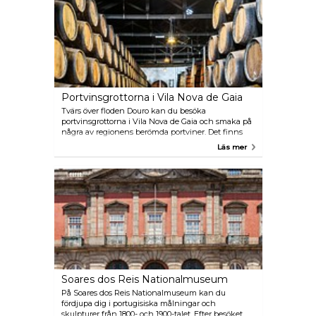
Portvinsgrottorna i Vila Nova de Gaia
Tvärs över floden Douro kan du besöka
portvinsgrottorna i Vila Nova de Gaia och smaka på
några av regionens berömda portviner. Det finns
över femtio vinföretag i området som erbjuder
Läs mer
organiserade turer och vinprovning. Ett privatägt
engelskt vinbolag, Taylors, är en rekommenderad
vinkällare.
Soares dos Reis Nationalmuseum
På Soares dos Reis Nationalmuseum kan du
fördjupa dig i portugisiska målningar och
skulpturer från 1800- och 1900-talet. Efter besöket