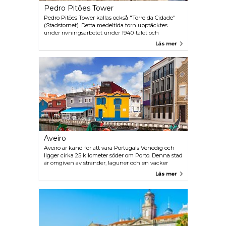
Pedro Pitões Tower
Pedro Pitões Tower kallas också "Torre da Cidade"
(Stadstornet). Detta medeltida torn upptäcktes
under rivningsarbetet under 1940-talet och
rekonstruerades 15 meter från sin ursprungliga
Läs mer
position.
Aveiro
Aveiro är känd för att vara Portugals Venedig och
ligger cirka 25 kilometer söder om Porto. Denna stad
är omgiven av stränder, laguner och en vacker
kanal som löper genom staden. Det är lätt att nå
Läs mer
Aveiro med tåg. I själva verket avgår det flertal tåg
från Porto till Aveiro varje dag och tar ungefär en
timma.