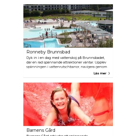
utställningarna är Grevagården, en oklanderligt
bevarad 1700-talsbostad prydd med ett omfattande
utbud av vintageartefakter.
Ronneby Brunnsbad
Dyk in i en dag med vattenskoj på Brunnsbadet,
där en rad spännande attraktioner väntar. Upplev
spänningen i vattenrutschbanor, navigera genom
strömkanaler och njut av lagunernas lugnande
Läs mer
virvlar. För de små finns specialdesignade
barnpooler. Ta en paus från vattenäventyren för att
koppla av i bubbelpoolen eller unna dig en
vattenmassage. Oavsett om du föredrar att sola,
smutta på kaffe eller umgås, har Brunnsbadet allt.
Med bekvämligheter som en glasskiosk och en
restaurang, vattenparken garanterar allt du behöver
för en minnesvärd dag med hela familjen.
Barnens Gård