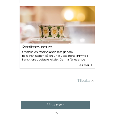
Gribshunden, ett 500 år gammalt skeppsbrott, och
de spektakulära guldfynden från Vång, som en
gång var en viktig boplats från järnåldern.
Porslinsmuseum
Utforska en fascinerande resa genom
porslinshistorien på en unik utställning inrymd i
Karlskronas tidigare lokaler. Denna fängslande
utställning spänner över produktionsåren från 1918
Läs mer
till 1968 och erbjuder en inblick i utvecklingen av
hantverk under en betydande era.
Tillbaka
Visa mer