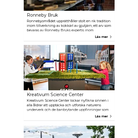
Ronneby Bruk
Ronnebyområdet upprätthåller stolt en rik tradition
inom tillverkning av kokkärl av gjutjärn, ett arv som
bevaras av Ronneby Bruks expertis inom
tillverkning av tunnväggiga gjutjärnsprodukter.
Läs mer
Produktsortimentet omfattar både traditionellt
sandgjutet gjutjärn och innovativa lätta
köksredskap i gjutjärn. För entusiaster av gjutjärn,
denna plats står som ett mekka, erbjuder inte bara
ett varierat urval av köksredskap i gjutjärn utan
också en rad exklusiva produkter, allt från koppar
och knivar till porslin. Fabriksbutiken är en
skattkista fylld med dessa exceptionella föremål, alla
tillgängliga till bra priser.
Kreativum Science Center
Kreativum Science Center lockar nyfikna sinnen i
alla åldrar att upptäcka och utforska naturens
underverk och de banbrytande uppfinningar som
har format vår värld. En fängslande och spännande
Läs mer
destination för alla sinnen, Kreativum inbjuder
besökare att återupptäcka mänskligheten, naturen
och tekniken. Museets olika upptäcktszoner är
utformade för att stimulera nyfikenhet och erbjuder
en uppslukande och pedagogisk upplevelse som