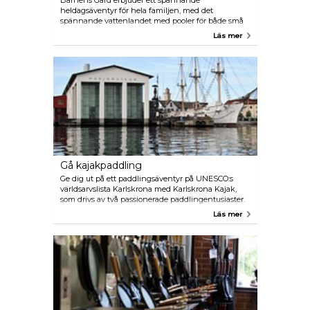
Barnens Gård erbjuder ett spännande
heldagsäventyr för hela familjen, med det
spännande vattenlandet med pooler för både små
och stora barn, tillsammans med det vågade
Läs mer
Tjurfallet, en 120 meter lång vattenrutschbana som
säkert kommer att glädja de modigaste besökarna.
Det roliga fortsätter på Leklandet, en lekplats
designad för fart och spänning. Mitt i spänningen
kan familjer också interagera med husdjur,
inklusive getter, kycklingar, kaniner och grisar.
Gå kajakpaddling
Ge dig ut på ett paddlingsäventyr på UNESCO:s
världsarvslista Karlskrona med Karlskrona Kajak,
som drivs av två passionerade paddlingentusiaster.
Oavsett om det är på hav, sjöar eller floder, de
Läs mer
guidade kajakturerna i den förtrollande Blekinge
skärgård lovar en uppslukande upplevelse.