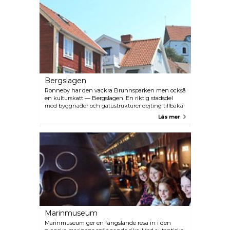
Bergslagen
Ronneby har den vackra Brunnsparken men också
en kulturskatt — Bergslagen. En riktig stadsdel
med byggnader och gatustrukturer dejting tillbaka
till medeltiden. Här kan du promenera i
Läs mer
kulturhistoriska miljöer längs smala slingrande
gränder bakom Heliga Korsets kyrka med sin stora
samling av renässanskonst. Det finns också ett
hembyggt museum och konstutställningar på
Ronneby Kulturhus i området.
Marinmuseum
Marinmuseum ger en fängslande resa in i den