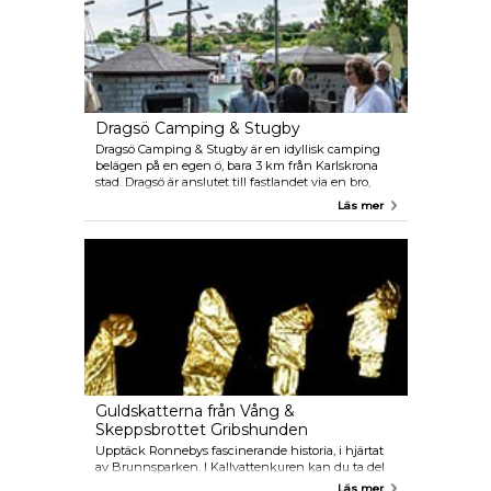
engagerar och inspirerar.
Dragsö Camping & Stugby
Dragsö Camping & Stugby är en idyllisk camping
belägen på en egen ö, bara 3 km från Karlskrona
stad. Dragsö är anslutet till fastlandet via en bro,
eller nås med den natursköna skärgårdsbåten, och
Läs mer
erbjuder en idealisk familjetillflyktsort.
Campingplatsen vänder sig till alla åldrar, med
aktiviteter som en äventyrlig minigolfbana,
möjligheter till kanotpaddling, dykning, snorkling,
och en lekplats med pirattema för de små. Dragsös
stränder pryds av utmärkta stränder som inbjuder
besökare att njuta av solen och surfa eller välja ett
uppfriskande dopp från klipporna.
Guldskatterna från Vång &
Skeppsbrottet Gribshunden
Upptäck Ronnebys fascinerande historia, i hjärtat
av Brunnsparken. I Kallvattenkuren kan du ta del
av utställningen om det världsberömda
Läs mer