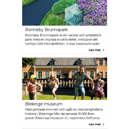
Ronneby Brunnspark
Ronneby Brunnspark är en vacker och prisbelönt
park med en myriad av aktiviteter, inklusive det
härliga Café Mandeltårtan, livliga loppmarknader
och livliga musikevenemang och festivaler. Med
Läs mer
rötter som går tillbaka till 1870-talet när en vår blev
populär för sina hälsofördelar fortsätter Ronneby
Brunnspark att locka besökare som söker
välbefinnande. Traditionen fortsätter när
människor från hela landet reser för att dricka från
den föryngrande våren, framkallar en känsla av
välbefinnande och lugn som gör ett besök i
Ronneby Brunnspark till en tidlös och hälsosam
upplevelse.
Blekinge museum
Med samlade minnen och spår av mänsklighetens
historia i Blekinge från de senaste 10 000 åren
gräver Blekinge Museum in i regionens förflutna
och avslöjar berättelser om lokala affärer som fiske,
Läs mer
båtbyggande och stenbrott. En höjdpunkt i