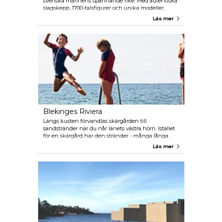
svenska marinens spännande rike. Med autentiska
slagskepp, 1700-talsfigurer och unika modeller,
utställningarna erbjuder en omfattande titt på
Läs mer
Sveriges marinhistoria. En höjdpunkt är
undervattenstunneln som rymmer ett äkta vrak.
Går utöver konventionella skärmar, museet erbjuder
interaktiva upplevelser, så att besökare kan fördjupa
sig helt i marinvärlden. Gå ombord på historiska
fartyg, lyssna på fängslande havsberättelser genom
audiovisuella presentationer och engagera dina
sinnen för en berikande utforskning av maritimt
arv.
Blekinges Riviera
Längs kusten förvandlas skärgården till
sandstränder när du når länets västra hörn. Istället
för en skärgård har den stränder - många långa
med vacker fin sand. I Sölvesborg finns en strand
Läs mer
för alla dagar i veckan och ännu mer. Några av dem
är fulla av liv och erbjuder kiosker, restauranger och
lekplatser, medan andra är tysta och dolda.