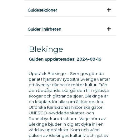
Guidesektioner
Guider i närheten
Blekinge
Guiden uppdaterades:
2024-09-16
Upptäck Blekinge – Sveriges gömda
pärla! I hjärtat av sydöstra Sverige väntar
ett äventyr där natur möter kultur. Från
den bedårande skärgården till mystiska
skogar och glittrande sjöar, Blekinge är
en lekplats för alla som älskar det fria.
Utforska Karlskronas historiska gator,
UNESCO-skyddade skatter, och
Ronnebys kurortscharm. Varje hörn av
Blekinge bjuder in dig att dyka in i en
värld av upptäckter. Kom och känn
pulsen av Blekinges kulturliv och njut av