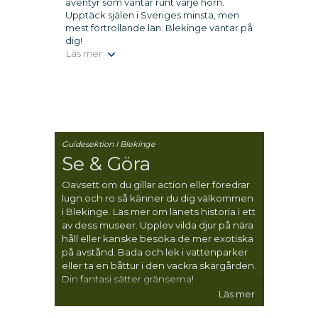
äventyr som väntar runt varje hörn.
Upptäck själen i Sveriges minsta, men
mest förtrollande län. Blekinge väntar på
dig!
Läs mer
Guidesektion I Blekinge
Se & Göra
Oavsett om du gillar action eller föredrar
lugn och ro så känner du dig välkommen
i Blekinge. Läs mer om länets historia i ett
av dess museer. Upplev vilda djur på nära
håll eller kanske besöka de mer exotiska
på avstånd. Bada och lek i vattenparker
eller ta en båttur i den vackra skärgården.
Din fantasi sätter gränserna!
Läs mer