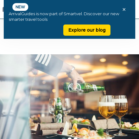
NEW
×
ArrivalGuides is now part of Smartvel. Discover our new
smarter travel tools
Explore our blog