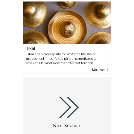
en naturlig mötesplats för både bybor och besökare.
Tikal
Tikal är en mötesplats för små och lite större
grupper och med fokus på latinamerikanska
smaker. Namnet kommer från det forntida
mayaspråket vilket betyder "plats för tungor" eller
Läs mer
"plats för röster". Från det öppna köket kommer du
sannolikt att höra kockarnas röster och även känna
dofterna från de välsmakande rätter som tillagas.
Baren erbjuder ett omfattande utbud av tequilor
och mescaler. Låt dig inte avskräckas av tidigare
missuppfattningar – prova gärna någon av dessa
drycker till kaffet eller desserten, eller varför inte
avnjuta dem som de är!
Next Section