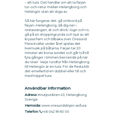
– att tura. Det handlar om att ta färjan
tur-och-retur mellan Helsingborg och
Helsingör utan att stiga av.
Så här fungerar det: gå ombord på
färjan i Helsingborg, slå dig ner i
restaurangen, ät och drick i lugn och ro,
gå på en shoppingrunda och njut av att
kryssa fram och tillbaka över Öresund.
Flera kvällar under året spelas det
livemusik på båtarna. Färjan tar 20
minuter att korsa sundet och går två till
fyra gånger i timmen beroende på när
du reser. Varje rundtur från Helsingborg
till Helsingör är en tura. För de flesta blir
det emellertid en dubbel eller till och
med trippel tura.
Användbar information
Adress:
Knutpunkten 43, Helsingborg,
Sverige
Hemsida:
www.oresundslinjen.se/tura
Telefon:
+46 042 18 60 00