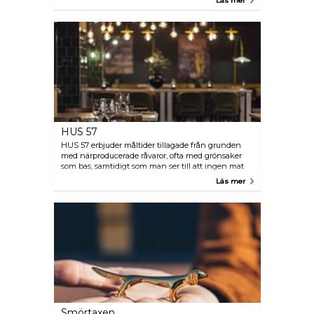
Läs mer
finns på sommaren.
HUS 57
HUS 57 erbjuder måltider tillagade från grunden
med närproducerade råvaror, ofta med grönsaker
som bas, samtidigt som man ser till att ingen mat
går till spillo. Menyn är utformad kring tillgången
Läs mer
på färska, säsongsbetonade råvaror från lokala
leverantörer. Detta val bottnar i en förståelse om att
hållbar, ekologisk och näringsrik mat ger bättre
kvalitet och är avgörande för vår miljö och framtida
samhällen.
Smörtaxen