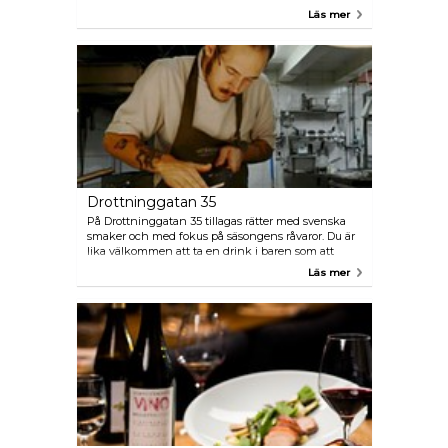
Bryggan en av de mest populära restaurangerna i
Läs mer
stan. Prova deras Toast Skagen, fisksoppan eller
paradrätten Bryggburger! En solig och vacker
sommardag är ett besök svårslaget. Och om du blir
så mätt att du knappt kan röra dig har Bryggan en
lösning: det ligger ett hotell precis intill.
Drottninggatan 35
På Drottninggatan 35 tillagas rätter med svenska
smaker och med fokus på säsongens råvaror. Du är
lika välkommen att ta en drink i baren som att
boka bord i matsalen.
Läs mer