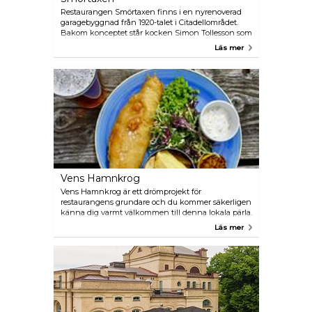
Restaurangen Smörtaxen finns i en nyrenoverad
garagebyggnad från 1920-talet i Citadellområdet.
Bakom konceptet står kocken Simon Tollesson som
tidigare arbetat på Guide Michelin-restaurangen
Läs mer
Vollmers i Malmö och på kommunikationsbyrån
Whyland. Smörtaxen strävar efter att ge besökarna
en intim och rolig matupplevelse med råvaran och
gästen i centrum. Varför namnet Smörtaxen? Tja,
det är en liten dukningsdetalj i form av en hund
som du kan luta smörkniven mot. I restaurangen
hittar du en på varje bord.
Vens Hamnkrog
Vens Hamnkrog är ett drömprojekt för
restaurangens grundare och du kommer säkerligen
känna dig varmt välkommen till denna lokala pärla.
Prova deras klassiska fish and chips eller välj den
Läs mer
veganska versionen. Njut av deras uteplats, ett bra
urval av viner och goda ölsorter!