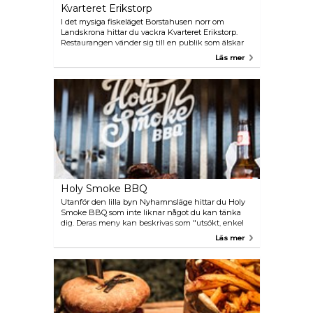
Kvarteret Erikstorp
I det mysiga fiskeläget Borstahusen norr om
Landskrona hittar du vackra Kvarteret Erikstorp.
Restaurangen vänder sig till en publik som älskar
att umgås, äta och dricka och – viktigast av allt – att
Läs mer
ha det bra. Allt är närproducerat, ekologiskt och
säsongsbetonat. Vinerna är också noggrant utvalda
och är ofta ekologiska från små vingårdar.
Holy Smoke BBQ
Utanför den lilla byn Nyhamnsläge hittar du Holy
Smoke BBQ som inte liknar något du kan tänka
dig. Deras meny kan beskrivas som "utsökt, enkel
mat utan alla onödiga saker". Här kan du äta
Läs mer
superbt Texas-inspirerat rökt kött, ljuvliga
revbensspjäll och saftiga street-food hamburgare.