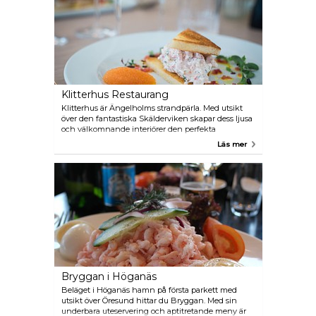
kvalitet. Njut av god mat i restaurangen eller köp
utsökt färsk fisk i butiken.
Klitterhus Restaurang
Klitterhus är Ängelholms strandpärla. Med utsikt
över den fantastiska Skälderviken skapar dess ljusa
och välkomnande interiörer den perfekta
bakgrunden för affärsluncher, möten eller
Läs mer
födelsedagsfester. Hotellets restaurang kombinerar
noggrant tillagade rätter med utvalda viner och
levererar exemplarisk service.
Bryggan i Höganäs
Beläget i Höganäs hamn på första parkett med
utsikt över Öresund hittar du Bryggan. Med sin
underbara uteservering och aptitretande meny är