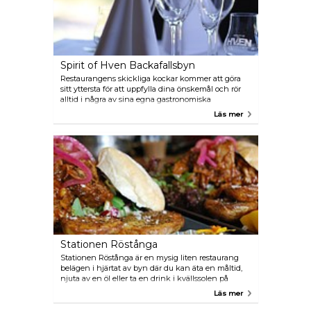
Spirit of Hven Backafallsbyn
Restaurangens skickliga kockar kommer att göra
sitt yttersta för att uppfylla dina önskemål och rör
alltid i några av sina egna gastronomiska
överraskningar. Restaurangen är modern och
Läs mer
rymlig och är tillgänglig för alla typer av kulinariska
evenemang. Spirit of Hven har sitt eget
whiskydestilleri!
Stationen Röstånga
Stationen Röstånga är en mysig liten restaurang
belägen i hjärtat av byn där du kan äta en måltid,
njuta av en öl eller ta en drink i kvällssolen på
terrassen. Menyn innehåller riktigt fina lokala
Läs mer
råvaror. På bottenvåningen arrangeras ofta olika
kulturevenemang, vilket gör Station Röstånga till