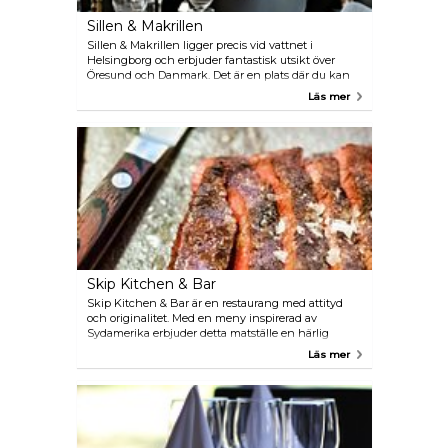
Sillen & Makrillen
Sillen & Makrillen ligger precis vid vattnet i
Helsingborg och erbjuder fantastisk utsikt över
Öresund och Danmark. Det är en plats där du kan
varva ner och se båtar passera medan solen går ner
Läs mer
över horisonten. Även om atmosfären är särskilt
härlig på sommaren förblir den lika trevlig under de
andra årstiderna. Föreställ dig att njuta av en utsökt
middag under en stormig höstdag, med ylande
vindar och vågor som slår mot fönstren. På Sillen &
Makrillen ligger fokus på maten och havet, särskilt
fisk och skaldjur. De arbetar med noga utvalda
råvaror från lokala leverantörer och anpassar
menyn efter säsongens utbud.
Skip Kitchen & Bar
Skip Kitchen & Bar är en restaurang med attityd
och originalitet. Med en meny inspirerad av
Sydamerika erbjuder detta matställe en härlig
blandning av kött- och fiskrätter, alla tillagade med
Läs mer
passion och värme. Här finns något för alla!