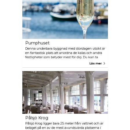
och menyn anpassas enligt årstiderna för att få
med det bästa skånska gårdar har att erbjuda.
Pumphuset
Denna underbara byggnad med storslagen utsikt är
en fantastisk plats att anordna de kalas och andra
festligheter som betyder mest för dig. Du kan ta
plats antingen i det vackra konstgalleriet eller
Läs mer
matsalen.
Pålsjö Krog
Pålsjö Krog ligger bara 25 meter från vattnet och är
beläget på en av de mest avundsvärda platserna i