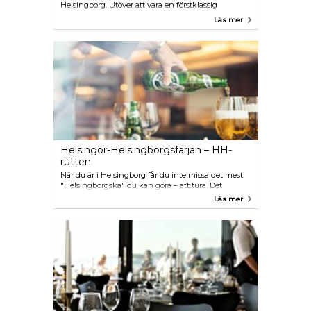
Helsingborg. Utöver att vara en förstklassig
restaurang erbjuder Pålsjö Krog en avslappnad och
Läs mer
färgstark matupplevelse. Titta gärna in under eller
efter en strandpromenad; utsikten förblir oslagbar!
Helsingör-Helsingborgsfärjan – HH-
rutten
När du är i Helsingborg får du inte missa det mest
"Helsingborgska" du kan göra – att tura. Det
handlar om att ta färjan tur-och-retur mellan
Läs mer
Helsingborg och Helsingör utan att stiga av. Så här
fungerar det: gå ombord på färjan i Helsingborg, slå
dig ner i restaurangen, ät och drick i lugn och ro, gå
på en shoppingrunda och njut av att kryssa fram
och tillbaka över Öresund. Flera kvällar under året
spelas det livemusik på båtarna. Färjan tar 20
minuter att korsa sundet och går två till fyra gånger
i timmen beroende på när du reser. Varje rundtur
från Helsingborg till Helsingör är en tura. För de
flesta blir det emellertid en dubbel eller till och med
trippel tura.