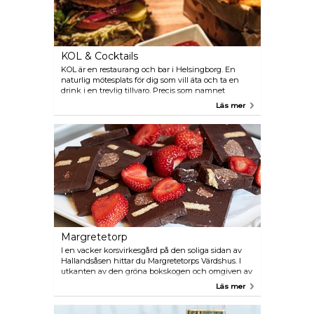
KOL & Cocktails
KOL är en restaurang och bar i Helsingborg. En
naturlig mötesplats för dig som vill äta och ta en
drink i en trevlig tillvaro. Precis som namnet
antyder kretsar mycket av menyn kring en kolgrill
Läs mer
och innehåller såväl skaldjur som fisk samt
grönsaker och frukt. Det finns även helt vegetariska
alternativ.
Margretetorp
I en vacker korsvirkesgård på den soliga sidan av
Hallandsåsen hittar du Margretetorps Värdshus. I
utkanten av den gröna bokskogen och omgiven av
en underbar park kan du uppleva ett genuint
Läs mer
skånskt värdshus. Värdshusets kök har en speciell
status. Restaurangen är stolt över att erbjuda
delikatesser från de lokala skogarna och åkrarna