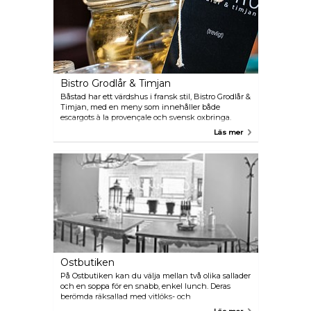
Bistro Grodlår & Timjan
Båstad har ett värdshus i fransk stil, Bistro Grodlår &
Timjan, med en meny som innehåller både
escargots à la provençale och svensk oxbringa.
Bistrot kombinerar olika kök precis som de gör i
Läs mer
Paris och inredningen påminner om en fransk
kvartersrestaurang.
Ostbutiken
På Ostbutiken kan du välja mellan två olika sallader
och en soppa för en snabb, enkel lunch. Deras
berömda räksallad med vitlöks- och
parmesandressing serveras varje dag. Uteservering