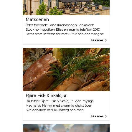
Matscenen
Ödet förenade Landskronasonen Tobias och
Stockholmspojken Elias en regnig julafton 2017.
Deras stora intresse för matkultur och champagne
lade grunden till deras gemensamma projekt:
Läs mer
Matscenen. Med stort engagemang och mycket
kreativitet söker de perfektion i en enkelhetens
process där smakerna befrias och råvaran visar upp
sin bästa sida.
Bjäre Fisk & Skaldjur
Du hittar Bjäre Fisk & Skaldjur i den mysiga
Magnarps Hamn med charmig utsikt över
Skälderviken och Kullaberg och med
Kattegattsleden som närmaste granne. Kom in och
Läs mer
njut av den lugna och avslappnade tillvaron. Här
älskar de verkligen vad de gör och erbjuder alltid ett
brett sortiment av närproducerade råvaror av högsta