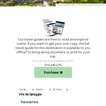
Fotografia di:
Sean Pavone/Shutterstock.com
Our travel guides are free to read and explore
online. If you want to get your own copy, the full
travel guide for this destination is available to you
offline* to bring along anywhere or print for your
trip.​
*this will be downloaded as a PDF.
Price
€4,95
Purchase
Caribbean
Saint-Martin
St Martin
Vita da Spiaggia
Panoramica