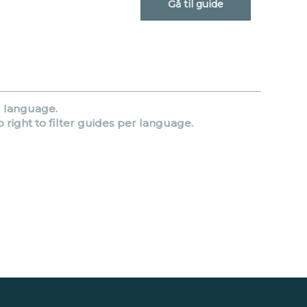
Gå til guide
d language.
p right to filter guides per language.