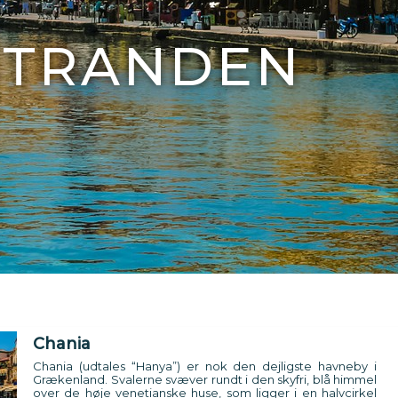
STRANDEN
Chania
Chania (udtales “Hanya”) er nok den dejligste havneby i
Grækenland. Svalerne svæver rundt i den skyfri, blå himmel
over de høje venetianske huse, som ligger i en halvcirkel