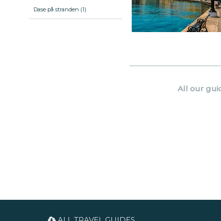
Dase på stranden (1)
All our gui
ALL TRAVEL GUIDES