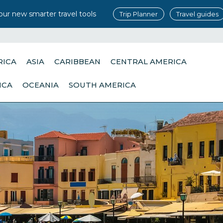
our new smarter travel tools
Trip Planner
Travel guides
RICA
ASIA
CARIBBEAN
CENTRAL AMERICA
ICA
OCEANIA
SOUTH AMERICA