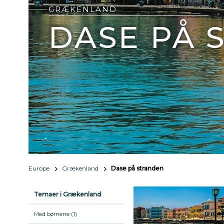
GRÆKENLAND
DASE PÅ 
Europe
Grækenland
Dase på stranden
Temaer i Grækenland
Med børnene (1)