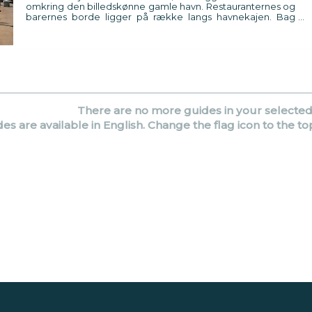
omkring den billedskønne gamle havn. Restauranternes og
barernes borde ligger på række langs havnekajen. Bag
havnefronten snor smalle gågader sig gennem den
stemningsfulde, gamle by. Sandstrande strækker sig langs
kysten på begge sider af byen.
There are no more guides in your selecte
des are available in English. Change the flag icon to the to