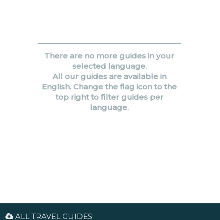
There are no more guides in your
selected language.
All our guides are available in
English. Change the flag icon to the
top right to filter guides per
language.
ALL TRAVEL GUIDES