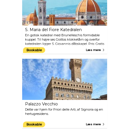
S. Maria del Fiore Katedralen
En gotisk katedral med Brunelleschis formidable
kuppel. Til højre ses Giottos klokketårn og overfor
katedralen ligger S. Giovannis dåbskapel. Pris: Gratis
entré til katedral, 6 euro til klokketårnet, 3 euro til
Bookable
Læs mere
dåbskapellet.
Palazzo Vecchio
Dette var hjem for Priori delle Arti, af Signoria og en
hertugresidens.
Bookable
Læs mere