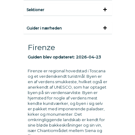
Sektioner
Guider i nærheden
Firenze
Guiden blev opdateret:
2026-04-23
Firenze er regional hovedstad i Toscana
og et verdenskendt turistmål. Byen er
en af verdens smukkeste, hvilket også er
anerkendt af UNESCO, som har optaget
byen på sin verdensarvliste. Byen er
hjemsted for nogle af verdens mest
kendte kunstværker, og byen i sig selv
er pakket med imponerende paladser,
kirker og monumenter. Det
omkringliggende landskab er kendt for
sine bløde bakkeskråninger og sin vin,
især Chiantiområdet mellem Siena og