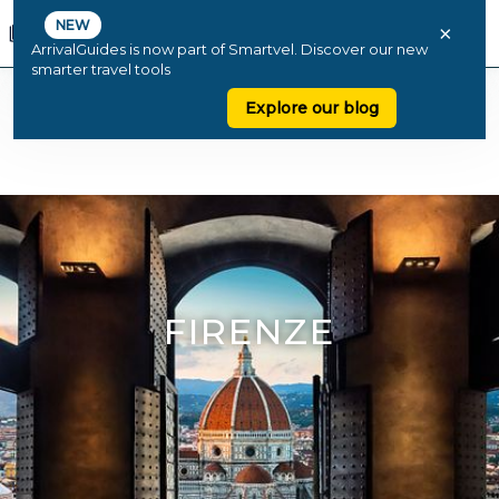
NEW
×
ArrivalGuides is now part of Smartvel. Discover our new
smarter travel tools
Explore our blog
FIRENZE