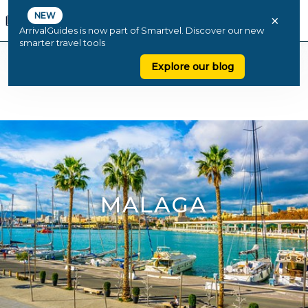
NEW
×
ArrivalGuides is now part of Smartvel. Discover our new
smarter travel tools
Explore our blog
MALAGA