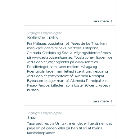
Læs mere
Vigtige Oplysninger
Kollektiv Trafik
Fra Málagas busstation på Paseo de los Tilos, kan
man køre videre til f.eks. Marbella, Estepona,
Granada, Córdoba og Sevilla. Afgangstiderne findes
på www.estabus.emtsam.es. Togstationen ligger lige
ved siden af, afgangstider på www.renfe.es.
Pendlertoget, som kører mellem Málaga og
Fuengirola, tager man lettest i centrum, nedgang
ved siden af postkontoret på Avenida Principal.
Bybusserne tager man på Alameda Principal eller
Paseo Parque, billetten, som koster 90 cent, købes i
bussen.
Læs mere
Vigtige Oplysninger
Taxa
Taxa bestilles via Unitaxi, men det er lige så nemt at
preje en på gaden, eller gå hen til en af byens
taxaholdepladser.