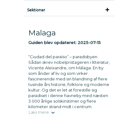
Sektioner
Malaga
Guiden blev opdateret:
2025-07-15
“Ciudad del paraíso” – paradisbyen.
Sådan skrev nobelpristageren i litteratur,
Vicente Aleixandre, om Málaga. En by
som ånder af liv og som virker
fascinerende med sin blandning af flere
tusinde års historie, folklore og moderne
kultur. Og det er let at forestille sig
paradiset i denne havneby med næsten
3.000 årlige solskinstimer og flere
kilometer strand midt i centrum.
Læs mere