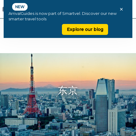
NEW
×
ArrivalGuides is now part of Smartvel. Discover our new
smarter travel tools
Explore our blog
东京