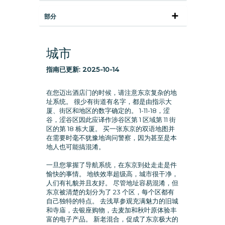
部分
城市
指南已更新:
2025-10-14
在您迈出酒店门的时候，请注意东京复杂的地
址系统。 很少有街道有名字，都是由指示大
厦、街区和地区的数字确定的。 1-11-18，涩
谷，涩谷区因此应译作涉谷区第 1 区域第 11 街
区的第 18 栋大厦。 买一张东京的双语地图并
在需要时毫不犹豫地询问警察，因为甚至是本
地人也可能搞混淆。
一旦您掌握了导航系统，在东京到处走走是件
愉快的事情。 地铁效率超级高，城市很干净，
人们有礼貌并且友好。 尽管地址容易混淆，但
东京被清楚的划分为了 23 个区，每个区都有
自己独特的特点。 去浅草参观充满魅力的旧城
和寺庙，去银座购物，去麦加和秋叶原体验丰
富的电子产品。 新老混合，促成了东京极大的