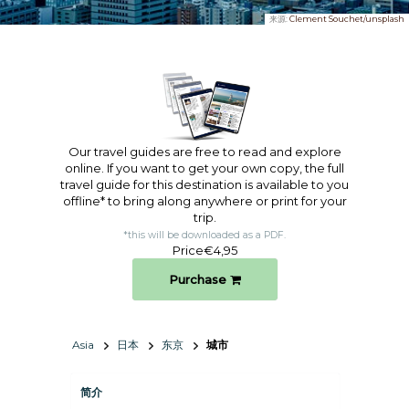
来源:
Clement Souchet/unsplash
Our travel guides are free to read and explore
online. If you want to get your own copy, the full
travel guide for this destination is available to you
offline* to bring along anywhere or print for your
trip.​
*this will be downloaded as a PDF.
Price
€4,95
Purchase
Asia
日本
东京
城市
简介