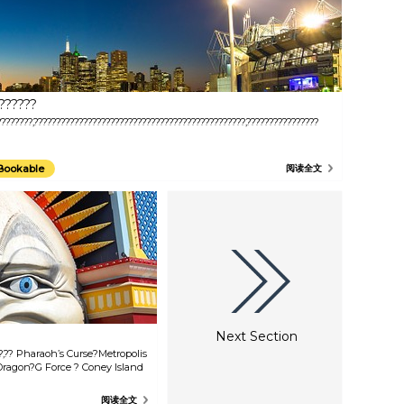
??????
????????,???????????????????????????????????????????????,????????????????
????????????,??
Bookable
阅读全文
Next Section
??,?? Pharaoh’s Curse?Metropolis
 Dragon?G Force ? Coney Island
阅读全文