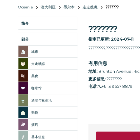
Oceania
澳大利亞
墨尔本
走走瞧瞧
???????
简介
???????
指南已更新:
2024-07-11
部分
?????????,?????????????????
城市
有用信息
走走瞧瞧
地址:
Brunton Avenue, R
美食
更多信息:
????????
电话:
+61 3 9657 8879
咖啡馆
酒吧与夜生活
购物
酒店
基本信息