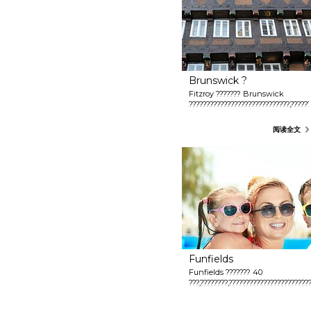
Brunswick ?
Fitzroy ??????? Brunswick
?????????????????????????????,?????
阅读全文
Funfields
Funfields ??????? 40
???,????????,???????????????????????