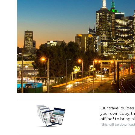
Our travel guides 
your own copy, the 
offline* to bring a
*this will be downloa