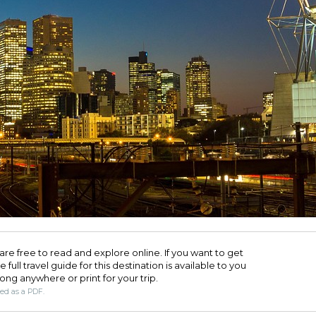
are free to read and explore online. If you want to get
full travel guide for this destination is available to you
long anywhere or print for your trip.​
ded as a PDF.