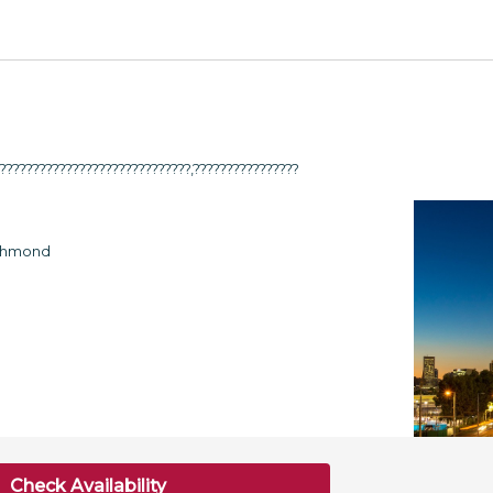
??????????????????????????????,????????????????
ichmond
Check Availability