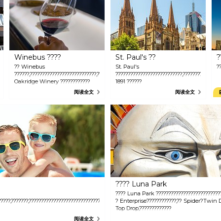
Winebus ????
St. Paul's ??
?
?? Winebus
St. Paul's
?
???????????
??????,???????????????????????????,???????????
???????????????????????????,???????????????
Oakridge Winery ????????????
1891 ??????
阅读全文
阅读全文
???? Luna Park
???? Luna Park ?????????????????????????
?????,???????,????????????????????????????????
? Enterprise????????????,?? Spider?Twin
Top Drop,?????????????
阅读全文