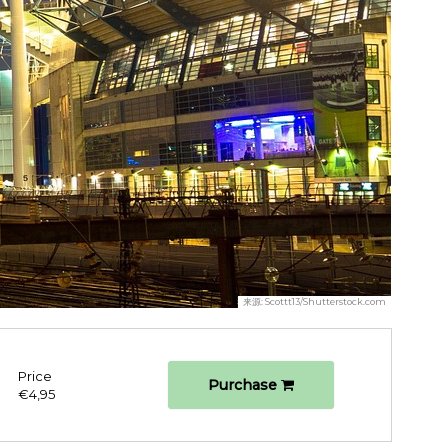
来源:
Scottt13/Shutterstock.com
Price
Purchase
€4,95