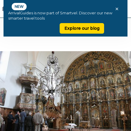
NEW
×
ArrivalGuides is now part of Smartvel. Discover our new
smarter travel tools
Explore our blog