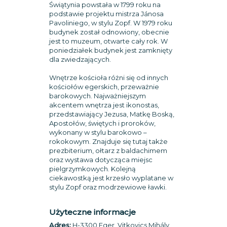
Świątynia powstała w 1799 roku na
podstawie projektu mistrza Jánosa
Pavoliniego, w stylu Zopf. W 1979 roku
budynek został odnowiony, obecnie
jest to muzeum, otwarte cały rok. W
poniedziałek budynek jest zamknięty
dla zwiedzających.
Wnętrze kościoła różni się od innych
kościołów egerskich, przeważnie
barokowych. Najważniejszym
akcentem wnętrza jest ikonostas,
przedstawiający Jezusa, Matkę Boską,
Apostołów, świętych i proroków,
wykonany w stylu barokowo –
rokokowym. Znajduje się tutaj także
prezbiterium, ołtarz z baldachimem
oraz wystawa dotycząca miejsc
pielgrzymkowych. Kolejną
ciekawostką jest krzesło wyplatane w
stylu Zopf oraz modrzewiowe ławki.
Użyteczne informacje
Adres:
H-3300 Eger, Vitkovics Mihály