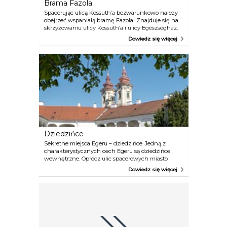
Brama Fazola
do swojej przeszłości i nie tylko zachowało
zabytkowe budynki kompleksu, ale odnowiło je i
Spacerując ulicą Kossuth’a bezwarunkowo należy
wciąż ich używa!
obejrzeć wspaniałą bramę Fazola! Znajduje się na
skrzyżowaniu ulicy Kossuth’a i ulicy Egészségház,
przy wejściu do budynku Urzędu Komitatu.
Dowiedz się więcej
Dziedzińce
Sekretne miejsca Egeru – dziedzińce. Jedną z
charakterystycznych cech Egeru są dziedzińce
wewnętrzne. Oprócz ulic spacerowych miasto
otwiera przed nami całe spacerowe wnętrze! Ci,
Dowiedz się więcej
którzy przyjechali do Egeru po raz pierwszy,
penetrują jedynie deptaki i malownicze kręte
uliczki. Ale ci częściej odwiedzający miasto,
podobnie jak i mieszkańcy, wchodzą też do
podwórców.