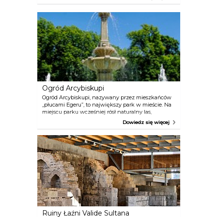
oprócz innych książek, zrodziła się słynna powieść
Gwiazdy Egeru. Géza Gárdonyi mieszkał w tym
domu w latach 1897 – 1922.
Ogród Arcybiskupi
Ogród Arcybiskupi, nazywany przez mieszkańców
„płucami Egeru”, to największy park w mieście. Na
miejscu parku wcześniej rósł naturalny las,
ogrodzony i używany jako miejsce polowań przez
Dowiedz się więcej
arcybiskupstwo. Dla szerszej publiczności bramy
otwarły się w 1919 roku – z tego czasu zachowały się
dwie bramy parku, północna i zachodnia, z kutego
żelaza, będące same w sobie pięknym arcydziełem,
autorstwa Henrika Fazoli. Od wschodu park jest
ograniczony przez potok Eger, można na nim, przy
odrobinie szczęścia, podziwiać dzikie kaczki.
Ruiny Łaźni Valide Sultana