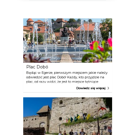
Plac Dobó
Będąc w Egerze, pierwszym miejscem jakie należy
odwiedzić jest plac Dobó! Każdy, kto przyjdzie na
plac, od razu widzi, że jest to miejsce tętniące
życiem; to jedno z ulubionych miejsc spotkań
Dowiedz się więcej
młodzieży, dzieci biegają wkoło, rowerzyści i
skejterzy wykonują swoje akrobatyczne popisy, a
równocześnie jest to miejsce spotkań zakochanych
par. Latem plac rozkwita jeszcze bujniejszym
życiem, wtedy naprawdę można tutaj poczuć
śródziemnomorską atmosferę.