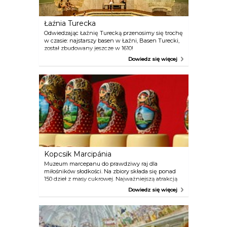
Łaźnia Turecka
Odwiedzając Łaźnię Turecką przenosimy się trochę
w czasie: najstarszy basen w Łaźni, Basen Turecki,
został zbudowany jeszcze w 1610!
Najznamienitszym basenem w całej Łaźni jest
Dowiedz się więcej
Wielki Basen Lustrzany. Nad basenem wznosi się
ozdobna, złota kopuła. Możemy przejrzeć się w tej
kopule, a potem spojrzeć w dół, bo tam czeka
kolejna niespodzianka! Basen jest zasilany
własnym źródłem – radonowa woda lecznicza
przedostaje się ze źródła bezpośrednio szczelinami
między płytkami kamiennymi. Kąpiel w takim
basenie do szczególne doświadczenie.
Kopcsik Marcipánia
Muzeum marcepanu do prawdziwy raj dla
miłośników słodkości. Na zbiory składa się ponad
150 dzieł z masy cukrowej. Najważniejszą atrakcją
muzeum jest natomiast Komnata barokowa,
Dowiedz się więcej
znajdująca się na końcu muzeum, w której
wszystko, od podłogi przez tapety, zasłony aż po
piec kaflowy wykonane zostało z cukru. Mistrz
cukiernik spędził na wykonaniu tej komnaty 3 lata!