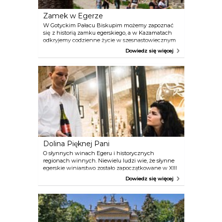
Zamek w Egerze
W Gotyckim Pałacu Biskupim możemy zapoznać
się z historią zamku egerskiego, a w Kazamatach
odkryjemy codzienne życie w szesnastowiecznym
zamku granicznym. Na wzgórzu Kálvária możemy
Dowiedz się więcej
rozkoszować się przepiękną panoramą na miasto.
Zamek jest ogromny. Można go obejrzeć samemu
lub wybrać się na wycieczkę Rycerze Egeru z
przewodnikiem – wtedy usłyszymy wiele
emocjonujących historii.
Dolina Pięknej Pani
O słynnych winach Egeru i historycznych
regionach winnych. Niewielu ludzi wie, że słynne
egerskie winiarstwo zostało zapoczątkowane w XIII
wieku przez osadników włoskich i walońskich.
Dowiedz się więcej
Legenda głosi, że w 1552 roku garstka węgierskich
obrońców wykazała taki hart ducha i dała tak silny
odpór trzydziestokrotnie liczebniejszemu wrogowi
między innymi dlatego, że pili oni Bikavér, czyli
krew byczą, czym przerazili Turków, który nie pili
nawet alkoholu. W XVI wieku produkcja wina była