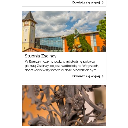
wykorzystywane przez strażaków. Obok wystawy
Dowiedz się więcej
stałej znajduje się plac zabaw, gdzie młodzi
odwiedzający mogą popróbować swoich sił roli
strażaków! Muzeum Pożarnictwa znajduje się koło
śródmiejskiej ścieżki rowerowej, jest więc świetnym
uzupełnieniem rodzinnej wycieczki rowerowej.
Studnia Zsolnay
W Egerze możemy podziwiać studnię pokrytą
glazurą Zsolnay, co jest rzadkością na Węgrzech,
dodatkowo wszystko to w dość niecodziennym
otoczeniu, mianowicie w środku centrum
Dowiedz się więcej
handlowego! Wszystko zaczęło się w 1894 roku,
kiedy budynek centrum handlowego został
zbudowany. Brzmi niewiarygodnie? Istotnie, jest w
tej historii mały haczyk. Kompleks budynków został
wtedy zbudowany dla fabryki wyrobów
tytoniowych, i spełniał swoją funkcję przez
następnych 111 lat. Studnia trafiła na obecne
miejsce w roku 1996, z okazji 100-lecia fabryki.
Przedstawia ona wieżę ciśnień będącą częścią
fabryki. W 2005 roku zakłady tytoniowe odeszły w
niepamięć, ale na ich miejsce pojawiło się centrum
handlowe. Centrum, które z szacunkiem odnosi się