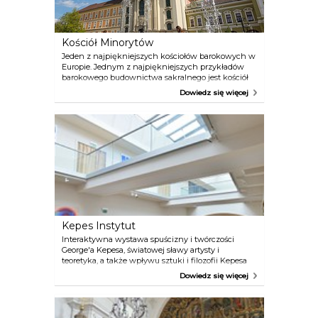
bramy Rác ciągnie się na łączną długość 3
kilometrów.
Kościół Minorytów
Jeden z najpiękniejszych kościołów barokowych w
Europie. Jednym z najpiękniejszych przykładów
barokowego budownictwa sakralnego jest kościół
św. Antoniego Padewskiego, częściej zwany
Dowiedz się więcej
kościołem Minorytów. Został on w 1771 roku
poświęcony świętemu Antoniemu. Projektantem
kościoła był Kilian Ignaz Dientzenhofer, architekt
biskupów z Wiednia.
Kepes Instytut
Interaktywna wystawa spuścizny i twórczości
George'a Kepesa, światowej sławy artysty i
teoretyka, a także wpływu sztuki i filozofii Kepesa
na sztukę współczesną, w największej przestrzeni
Dowiedz się więcej
wystawienniczej sztuki w północnych Węgrzech.