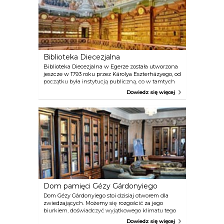
Biblioteka Diecezjalna
Biblioteka Diecezjalna w Egerze została utworzona
jeszcze w 1793 roku przez Károlya Eszterházyego, od
początku była instytucją publiczną, co w tamtych
czasach było rzadkością. Jej otwarcie było
Dowiedz się więcej
poprzedzone szeroko zakrojoną akcją zbierania
książek już od lat 60-tych XVIII wieku. Profesorowie
byli proszeni o zestawienie list książek, które chcieli
by w bibliotece umieścić, aby można je było potem
odnaleźć i zakupić na rzecz biblioteki. W efekcie,
kiedy biblioteka się otwarła, było w niej 16 000
woluminów. Do biblioteki trafiło też sporo zbiorów
prywatnych, między innymi prywatna kolekcja
Károlya Eszterházyego po jego śmierci. Obecnie cała
biblioteka liczy 170 tysięcy tytułów!
Dom pamięci Gézy Gárdonyiego
Dom Gézy Gárdonyiego stoi dzisiaj otworem dla
zwiedzających. Możemy się rozgościć za jego
biurkiem, doświadczyć wyjątkowego klimatu tego
domu, obejrzeć jego rzeźbiony stół, na którym,
Dowiedz się więcej