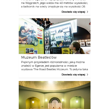
na Węgrzech, jego wieża ma 40 metrów wysokości,
a balkonik na wieży znajduje się na wysokości 26
metrów. Widok z balkonika zapiera dech w
Dowiedz się więcej
piersiach, przyprawia o zawrót głowy, nie tylko dla
tego, że widok jest wspaniały, ale także dlatego, że
na balkonik wychodzi się po 97 wąskich schodach
wewnątrz krętej wieży! Cierpiący na klaustrofobię
lub lęk wysokości turyści, a także ci mający kłopoty
z poruszaniem się, lepiej zrobią oglądając minaret
jedynie z zewnątrz, ale żądni przygód
obowiązkowo muszą zdobyć minaret!
Muzeum Beatles’ów
Pięknym przykładem różnorodności, jaką można
znaleźć w Egerze, jest popularna w mieście
wystawa The Road Beatles Múzeum. To jedyna taka
wystawa w Europie Środkowo – Wschodniej,
Dowiedz się więcej
aczkolwiek w innych częściach świata też nie nie
znajdziemy wiele takich miejsc – tak naprawdę jest
ich tylko pięć na Ziemi! Jedna z nich znajduje się
właśnie w Egerze!