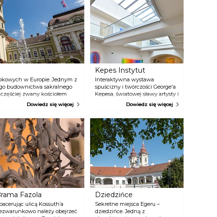
oedukacyjne, więc mężczyźni nie mogli się przyglądać kobietom,
ciślej rzecz biorąc, mogli jedynie pośrednio. Jak dokładnie? A czego
ie zrobi dobra matka dla swojego syna? W tamtych czasach było
gólnie przyjęte, że kobieta mająca syna najpierw sama oglądała w
akich łaźniach nagie, młode dziewczęta, robiąc to dla swojego syna.
rzy takiej historii łatwo dać się ponieść wyobraźni, ale prawda była
ość prozaiczna: matkom chodziło o przekonanie się, czy potencjalna
ynowa jest zdrowa i zdolna rodzić dzieci.
Kepes Instytut
rokowych w Europie. Jednym z
Interaktywna wystawa
ego budownictwa sakralnego
spuścizny i twórczości George'a
, częściej zwany kościołem
Kepesa, światowej sławy artysty i
ięcony świętemu Antoniemu.
teoretyka, a także wpływu sztuki
Dowiedz się więcej
Dowiedz się więcej
ientzenhofer, architekt
i filozofii Kepesa na sztukę
współczesną, w największej
przestrzeni wystawienniczej
sztuki w północnych Węgrzech.
rama Fazola
Dziedzińce
pacerując ulicą Kossuth’a
Sekretne miejsca Egeru –
ezwarunkowo należy obejrzeć
dziedzińce. Jedną z