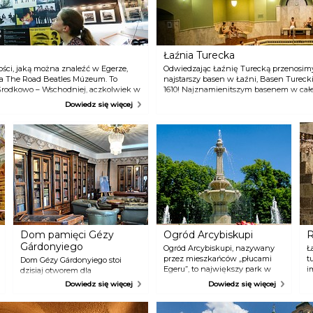
d
nie opłaca się nigdzie i nigdy, a już na pewno w Egerze.
P
1
h
m
Łaźnia Turecka
d
ci, jaką można znaleźć w Egerze,
Odwiedzając Łaźnię Turecką przenosimy 
wa The Road Beatles Múzeum. To
najstarszy basen w Łaźni, Basen Tureck
Środkowo – Wschodniej, aczkolwiek w
1610! Najznamienitszym basenem w całej
nie znajdziemy wiele takich miejsc –
Lustrzany. Nad basenem wznosi się ozd
Dowiedz się więcej
 na Ziemi! Jedna z nich znajduje się
przejrzeć się w tej kopule, a potem spoj
niespodzianka! Basen jest zasilany wł
woda lecznicza przedostaje się ze źródł
między płytkami kamiennymi. Kąpiel w 
doświadczenie.
Dom pamięci Gézy
Ogród Arcybiskupi
R
Gárdonyiego
Ogród Arcybiskupi, nazywany
Ł
przez mieszkańców „płucami
t
Dom Gézy Gárdonyiego stoi
Egeru”, to największy park w
i
dzisiaj otworem dla
mieście. Na miejscu parku
N
zwiedzających. Możemy się
Dowiedz się więcej
Dowiedz się więcej
wcześniej rósł naturalny las,
i
rozgościć za jego biurkiem,
ogrodzony i używany jako
p
doświadczyć wyjątkowego
miejsce polowań przez
o
klimatu tego domu, obejrzeć