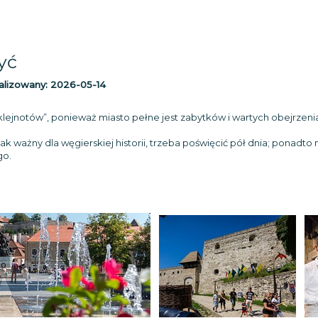
yć
alizowany:
2026-05-14
klejnotów”, ponieważ miasto pełne jest zabytków i wartych obejrzenia
 ważny dla węgierskiej historii, trzeba poświęcić pół dnia; ponadto 
go.