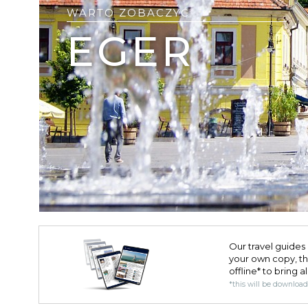
WARTO ZOBACZYĆ
EGER
Our travel guides 
your own copy, the 
offline* to bring a
*this will be downloa