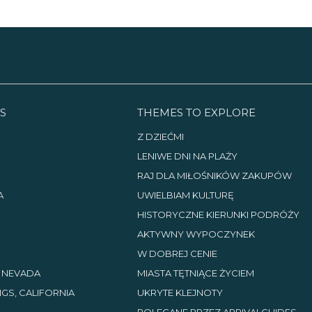
S
THEMES TO EXPLORE
Z DZIEĆMI
LENIWE DNI NA PLAŻY
RAJ DLA MIŁOŚNIKÓW ZAKUPÓW
A
UWIELBIAM KULTURĘ
HISTORYCZNE KIERUNKI PODRÓŻY
AKTYWNY WYPOCZYNEK
W DOBREJ CENIE
, NEVADA
MIASTA TĘTNIĄCE ŻYCIEM
GS, CALIFORNIA
UKRYTE KLEJNOTY
POLECANE PRZEZ ARRIVALGUIDES