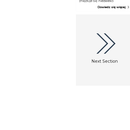
znajduje się niedaleko
historycznego centrum Egeru.
Dowiedz się więcej
Świątynia powstała w 1799 roku
na podstawie projektu mistrza
Jánosa Pavoliniego, w stylu
Zopf. W 1979 roku budynek
został odnowiony, obecnie jest
to muzeum, otwarte cały rok. W
poniedziałek budynek jest
zamknięty dla zwiedzających.
Wnętrze kościoła różni się od
innych kościołów egerskich,
przeważnie barokowych.
Najważniejszym akcentem
Next Section
wnętrza jest ikonostas,
przedstawiający Jezusa, Matkę
Boską, Apostołów, świętych i
proroków, wykonany w stylu
barokowo – rokokowym.
Znajduje się tutaj także
prezbiterium, ołtarz z
baldachimem oraz wystawa
dotycząca miejsc
pielgrzymkowych. Kolejną
ciekawostką jest krzesło
wyplatane w stylu Zopf oraz
modrzewiowe ławki.