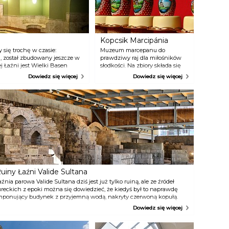
egustacji win jest Dolina
ięknej Pani, która znajduje się
0-15 minut spacerem od
istorycznego centrum Egeru, to
iejsce to prawdziwe dolce vita,
Kopcsik Marcipánia
obry nastrój i przyjaźń.
się trochę w czasie:
Muzeum marcepanu do
i, został zbudowany jeszcze w
prawdziwy raj dla miłośników
 Łaźni jest Wielki Basen
słodkości. Na zbiory składa się
obna, złota kopuła. Możemy
ponad 150 dzieł z masy
Dowiedz się więcej
Dowiedz się więcej
rzeć w dół, bo tam czeka kolejna
cukrowej. Najważniejszą
asnym źródłem – radonowa
atrakcją muzeum jest natomiast
a bezpośrednio szczelinami
Komnata barokowa, znajdująca
takim basenie do szczególne
się na końcu muzeum, w której
wszystko, od podłogi przez
tapety, zasłony aż po piec
kaflowy wykonane zostało z
cukru. Mistrz cukiernik spędził
na wykonaniu tej komnaty 3
lata!
uiny Łaźni Valide Sultana
aźnia parowa Valide Sultana dziś jest już tylko ruiną, ale ze źródeł
ureckich z epoki można się dowiedzieć, że kiedyś był to naprawdę
mponujący budynek z przyjemną wodą, nakryty czerwoną kopułą.
azwa tego budynku znaczy tyle, co matka sułtana. Łaźnie były bardzo
Dowiedz się więcej
stotnym elementem tureckiej kultury, służyły za swoistą przestrzeń
ubliczną, gdzie ludzie spotykali się i rozmawiali, jak również mieli
kazję dobrze się sobie przyjrzeć. W tym czasie jednak łaźnie nie były