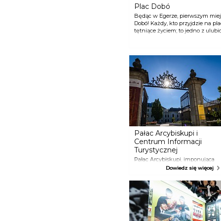
Plac Dobó
Będąc w Egerze, pierwszym miejs
Dobó! Każdy, kto przyjdzie na plac
tętniące życiem; to jedno z ulub
dzieci biegają wkoło, rowerzyści 
akrobatyczne popisy, a równocześ
zakochanych par. Latem plac roz
wtedy naprawdę można tutaj po
Pałac Arcybiskupi i
Centrum Informacji
Turystycznej
Pałac Arcybiskupi, imponująca
rezydencja w stylu barokowym
Dowiedz się więcej
jest Centrum Kulturalnym i
Turystycznym otwartym dla
turystów w lutym 2016. Można
tutaj obejrzeć unikalną
ekspozycję sztuki sakralnej.
Wystawa prezentuje życie
codzienne biskupów i