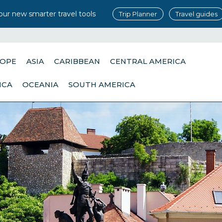
our new smarter travel tools
Trip Planner
Travel guides
OPE
ASIA
CARIBBEAN
CENTRAL AMERICA
ICA
OCEANIA
SOUTH AMERICA