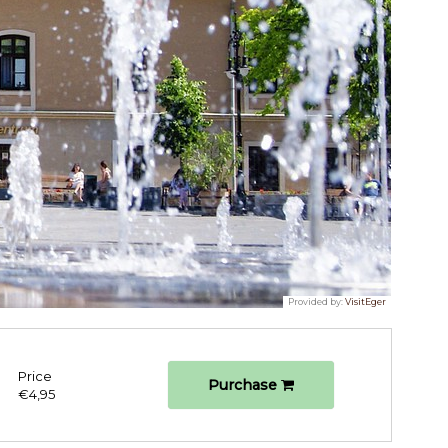
Provided by:
VisitEger
Price
Purchase
€4,95