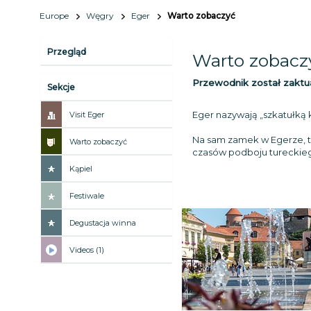
Europe
Węgry
Eger
Warto zobaczyć
Przegląd
Warto zobacz
Przewodnik został zaktu
Sekcje
Eger nazywają „szkatułką 
Visit Eger
Na sam zamek w Egerze, tak
Warto zobaczyć
czasów podboju tureckie
Kąpiel
Festiwale
Degustacja winna
Videos (1)