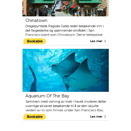
Chinatown
Dragepyntede Pagoda Gates leder besøkende inn i
det fargesterke og spennende området i San
Francisco kjent som Chinatown. Det er tettpakket
med eksotiske butikker, etniske matmarkeder og
Bookable
Les mer
utmerkede restauranter. I februar hvert år feires det
kinesiske nyttåret med parader og dansende
drager.
Aquarium Of The Bay
Sammen med visning av livet i havet inviterer dette
uvanlige akvariet besøkende til å se den skjulte
verden av liv som finnes under San Francisco Bay.
Et rullebånd tar deg gjennom to krystallklare
Bookable
Les mer
tuneller, 90 meter lange og omgitt av 700 000 liter
filtrert vann fra bukten, og mer enn 23 000
vannlevende dyr.