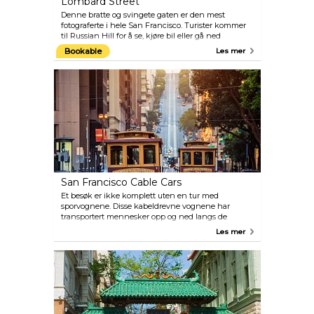
Lombard Street
Denne bratte og svingete gaten er den mest
fotograferte i hele San Francisco. Turister kommer
til Russian Hill for å se, kjøre bil eller gå ned
«verdens mest svingete vei», med åtte
Bookable
Les mer
hårnålssvinger. Sammen med den dramatiske
bakgrunnen av Lombard Street gir dette en
suveren utsikt over Fisherman`s Wharf og bukten.
San Francisco Cable Cars
Et besøk er ikke komplett uten en tur med
sporvognene. Disse kabeldrevne vognene har
transportert mennesker opp og ned langs de
fantastiske bakkene i San Francisco siden år 1873.
Les mer
Et høydepunkt på reisen er faktisk slutten (eller
begynnelsen) på turen- se ned på sjåførene som
manøvrerer vognen på en roterende plattform 180
grader før returreisen starter.