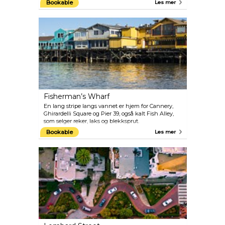
Bookable
Les mer
Birdman. Det er lydbåndguider du kan høre på
mens du går rundt, disse gir besøkende dramatiske
berettelser om Alcatrazs dystre historie, inklusiv
realistiske lydeffekter som kunne høres i
fangemiljøet.
Fisherman’s Wharf
En lang stripe langs vannet er hjem for Cannery,
Ghirardelli Square og Pier 39, også kalt Fish Alley,
som selger reker, laks og blekksprut.
Krabbesesongen (midten av november-juni) er
Bookable
Les mer
tiden for skalldyrselskere. Her er også restauranter
og butikker hvor du kan kjøpe du kjøpe Dungeness
Crab ferdig til å spise.