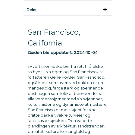
Deler
San Francisco,
California
Guiden ble oppdatert:
2024-10-04
«Hvert menneske bør ha rett til å elske
to byer – sin egen og San Francisco» sa
forfatteren Gene Fowler. San Francisco,
også kjent som byen ved bukten er en
mangesidig, fargesterk og spennende
destinasjon som lokker besøkende fra
alle verdenshjørner med sin skjønnhet,
kultur, historie og dynamiske atmosfære.
San Francisco er mest kjent for sine
bratte bakker, vakre turveier og
fantastiske kjøkken. Den varierte
blandingen av arkitektur, sandstrender,
etnisitet, kulturelle mangfold og