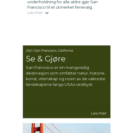
underholdning for alle aldre gjør San
Francisco til et utmerket ferievalg.
Les mer
Del I San Francisco, California
Se & Gjøre
San Francisco er en mangesidig
destinasjon som omfatter natur, historie,
kunst, vitenskap og noen av de vakreste
landskapene langs USAs vestkyst.
Les mer