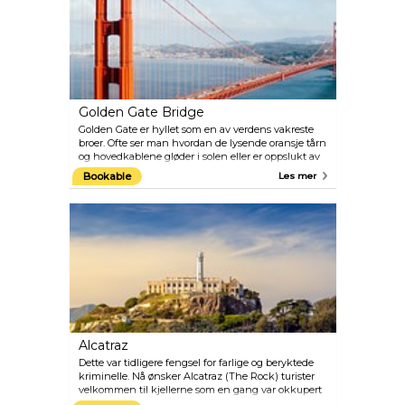
Golden Gate Bridge
Golden Gate er hyllet som en av verdens vakreste
broer. Ofte ser man hvordan de lysende oransje tårn
og hovedkablene gløder i solen eller er oppslukt av
tåken som ofte dekker dette området. Uansett om
Bookable
Les mer
du går, kjører eller sykler over dette teknikkens
underverk er utsikten fantastisk.
Alcatraz
Dette var tidligere fengsel for farlige og beryktede
kriminelle. Nå ønsker Alcatraz (The Rock) turister
velkommen til kjellerne som en gang var okkupert
av blant annet Al Capone, Machine Gun Kelly og