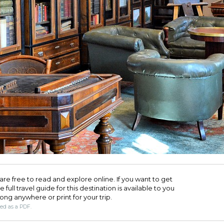
are free to read and explore online. If you want to get
full travel guide for this destination is available to you
long anywhere or print for your trip.​
ded as a PDF.