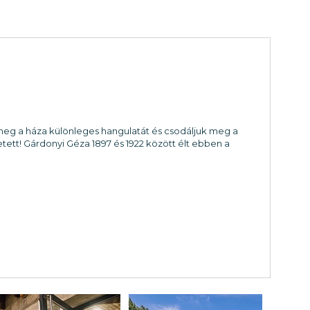
k meg a háza különleges hangulatát és csodáljuk meg a
etett! Gárdonyi Géza 1897 és 1922 között élt ebben a