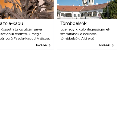
azola-kapu
Tömbbelsők
 Kossuth Lajos utcán járva
Eger egyik különlegességének
eltétlenül tekintsük meg a
számítanak a belvárosi
yönyörű Fazola-kaput! A díszes
tömbbelsők. Aki első
ejárat a Megyeháza épületét
alkalommal jár Egerben, talán a
Tovább
Tovább
íszíti, a Kossuth és
kanyargós utcácskákat fedezi
gészségház utcák
csak fel. A gyakoribb látogatók
ereszteződésében.
viszont a helyiek példáját
követve a tömbbelsők között is
közlekednek.