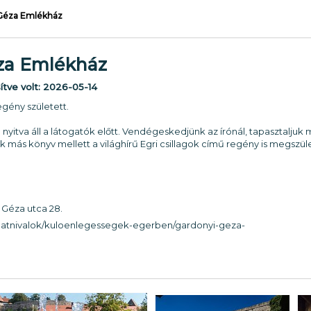
Géza Emlékház
za Emlékház
sítve volt:
2026-05-14
regény született.
yitva áll a látogatók előtt. Vendégeskedjünk az írónál, tapasztalju
sok más könyv mellett a világhírű Egri csillagok című regény is megszül
 Géza utca 28.
/latnivalok/kuloenlegessegek-egerben/gardonyi-geza-