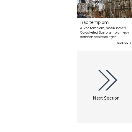
Rác templom
A Rác templom, másik nevén
Görögkeleti Szerb templom egy
dombon található Eger
történelmi belvárosához közel. A
Tovább
templom 1799-re készült el
Povolni János mester alapján
copf stílusban. 1979-ben a
templomot felújították, jelenleg
múzeumként is funkcionál,
egész évben várja a látogatókat
és a turistákat. Hétfőn nem
látogatható az épület. A
templom belterének kialakítása
eltér a többi egri barokk
templométól. Belsejének fő
szépségét a Jézust, Szent
Next Section
Miklóst, apostolokat, szenteket
és prófétákat is ábrázoló
ikonosztáz adja, amely barokk és
rokokó stílusban készült.
Szentély, baldachinos oltár és
egy zarándokhelyet bemutató
kiállítás is található itt. A
templom további