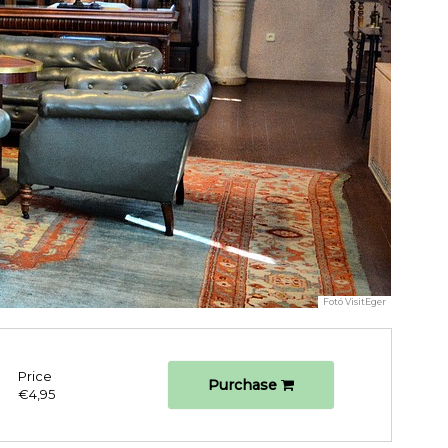
Fotó
VisitEger
Price
Purchase
€4,95