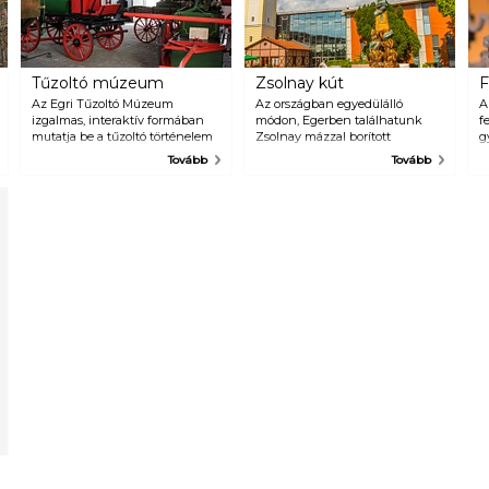
Tűzoltó múzeum
Zsolnay kút
F
Az Egri Tűzoltó Múzeum
Az országban egyedülálló
A
izgalmas, interaktív formában
módon, Egerben találhatunk
f
mutatja be a tűzoltó történelem
Zsolnay mázzal borított
g
értékeit és a jelenkor technikai
díszkutat, ráadásul mindezt egy
b
Tovább
Tovább
vívmányait. Az állandó kiállítás
nem hétköznapi helyszínen:
d
mellett játszóház és játszótér is
egy bevásárlóközpont
E
várja a gyermekeket, ahol akár
díszkertjében! Az alapokhoz
k
tűzoltóként is kipróbálhatják
egészen 1894-ig kell
magukat az érdeklődők! A
visszanyúlni, amikor is megépült
Tűzoltó Múzeum a belvárosi
a bevásárlóközpont épülete.
kerékpárút mentén található,
Hihetetlenül hangzik? A
kellemes kiegészítő program
történetben tényleg van egy kis
egy családi biciklizés mellé.
csavar, hiszen az
épületkomplexum ekkor még
dohánygyárnak épült és ebben
a funkciójában is működött 111
évig. A kút 1996-ban került a ma
is látható helyére, a gyár 100.
évfordulója alkalmából. Az ipari
épületet kiszolgáló, díszes
víztornyot ábrázolja. 2005-ben a
dohánygyár elment, ám jött
helyette a mai bevásárlóközpont,
ami tisztelettel állt a múltjához