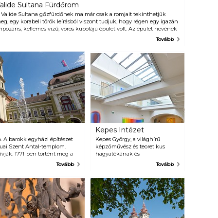
alide Sultana Fürdőrom
 Valide Sultana gőzfürdőnek ma már csak a romjait tekinthetjük
eg, egy korabeli török leírásból viszont tudjuk, hogy régen egy igazán
mpozáns, kellemes vizű, vörös kupolájú épület volt. Az épület nevének
elentése: a szultán anyja. A fürdők komoly jelentőséggel bírtak a török
Tovább
ultúrában, egyfajta közösségi térnek számítottak ezek, ahol
alálkozhattak és beszélgethettek az emberek. És persze nem
ellékesen alaposan szemügyre is vehették egymást. Mivel ekkor még
em voltak koedukáltak a fürdők, a férfiak sajnos kimaradtak a
ölgyek látványából, pontosabban csak közvetetten jutottak ehhez
ozzá. Hogy hogyan? Na, mit meg nem tesz a fiáért egy jó anyuka?!
izony, abban a korban bevett szokás volt, hogy először a fiús anyukák
ették szemügyre a meztelen, fiatal lányokat, téve mindezt pusztán a
iuk érdekében, ezekben a fürdőkben. A történetben könnyű
zabadjára engedni a fantáziát, de a tényleges funkció közel sem volt
lyen izgalmas. A valóságban az anyák csak a lányok egészségéről
zerettek volna meggyőződni, hogy a testük alkalmas lehet-e gyerekek
Kepes Intézet
zülésére.
 A barokk egyházi építészet
Kepes György, a világhírű
uai Szent Antal-templom.
képzőművész és teoretikus
ják. 1771-ben történt meg a
hagyatékának és
vezője Kilian Ignaz
munkásságának, továbbá Kepes
Tovább
Tovább
ek építésze volt.
művészetének és filozófiájának
a kortárs művészetre gyakorolt
hatása interaktív bemutatása
Észak–Magyarország
legnagyobb kiállítóterében.