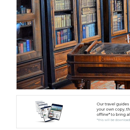
Our travel guides 
your own copy, the 
offline* to bring a
*this will be downloa