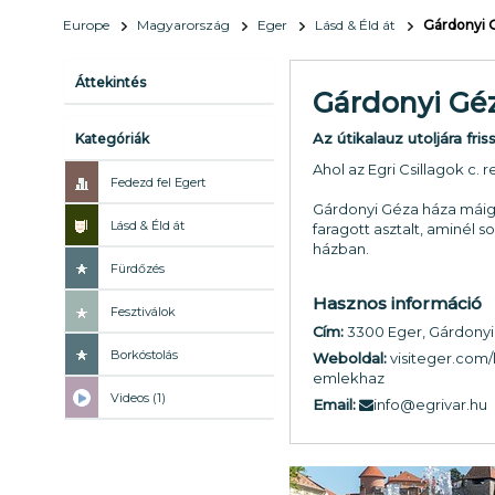
Europe
Magyarország
Eger
Lásd & Éld át
Gárdonyi 
Áttekintés
Gárdonyi Gé
Az útikalauz utoljára fris
Kategóriák
Ahol az Egri Csillagok c. 
Fedezd fel Egert
Gárdonyi Géza háza máig n
Lásd & Éld át
faragott asztalt, aminél 
házban.
Fürdőzés
Hasznos információ
Fesztiválok
Cím:
3300 Eger, Gárdonyi
Borkóstolás
Weboldal:
visiteger.com
emlekhaz
Videos (1)
Email:
info@egrivar.hu