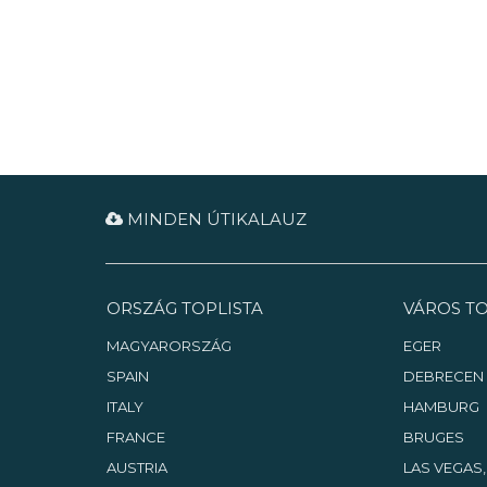
különlegessége egy copf stílusú
szószék és a vörösfenyő padok.
MINDEN ÚTIKALAUZ
ORSZÁG TOPLISTA
VÁROS TO
MAGYARORSZÁG
EGER
SPAIN
DEBRECEN
ITALY
HAMBURG
FRANCE
BRUGES
AUSTRIA
LAS VEGAS