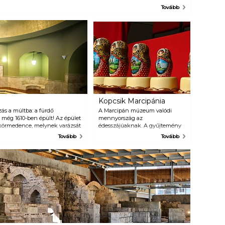
avában készítettek bort
antasztikus panoráma mellett ebben a lélegzetelállásban azért az is
Tovább
gerben, és később az érsekség
özrejátszik, hogy mire felértünk, már 97 vaskos lépcsőfokot
zámára befizetett adót, a
eküzdöttünk! Nehezen mozgóknak, tériszonyosoknak és
ézsmát is lehetett borban
lausztrofóbiásoknak talán úgy marad szebb emlék a minaret, ha csak
egtéríteni az egyház számára.
ívülről csodálják meg, de a kihívások kedvelőinek mindenképp
rdemes felkapaszkodni a teraszra is!
Kopcsik Marcipánia
ás a múltba: a fürdő
A Marcipán múzeum valódi
még 1610-ben épült! Az épület
mennyország az
körmedence, melynek varázsát
édesszájúaknak. A gyűjtemény
adja. Ha kigyönyörködtük
közel 150 cukormasszából
Tovább
Tovább
é is, hiszen ott vár a
készült tárgyból áll, a fő
orrás táplálja, a radonos
attrakciója pedig a múzeum
 közvetlenül bugyog fel a
végében található Barokk szoba,
yújtva ezzel a fürdőzésnek.
melyben a padlótól a tapétán és
függönyön át a kályháig
minden cukorból készült. A
mesternek 3 évbe telt a
különleges helyiség
megalkotása!