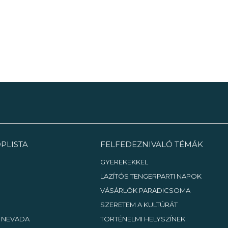
és nem csak megőrizte az
épület értékes részeit, de fel is
újította- és mostanáig használja
azokat!
PLISTA
FELFEDEZNIVALÓ TÉMÁK
GYEREKEKKEL
LAZÍTÓS TENGERPARTI NAPOK
VÁSÁRLÓK PARADICSOMA
SZERETEM A KULTÚRÁT
, NEVADA
TÖRTÉNELMI HELYSZÍNEK