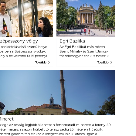
zépasszony-völgy
Egri Bazilika
 borkóstolás első számú helye
Az Egri Bazilikát más néven
gerben a Szépasszony-völgy,
Szent Mihály- és Szent János-
ely a belvárostól 10-15 percnyi
főszékesegyháznak is nevezik.
étára található. Eger híres a
Az épület az egri
Tovább
Tovább
inom borairól és történelmi
főegyházmegye katedrálisa is,
orvidékéről. Azt talán
ami azt jelenti, hogy a püspök
evesebben tudjuk, hogy a híres
vagy az érsek itt végzi
gri szőlészetet az 1200-as
mindennapos feladatait. Az Egri
vekben olasz és vallon
Bazilika az Esztergomi Bazilika
elepesek honosították meg. A
után Magyarország második
egenda szerint 1552-ben a
legnagyobb vallási épületének
aroknyi magyar sereg részben
számít. 1827-ben Pyrker János
zért bizonyult olyan
Lászlót nevezték ki Eger
tőképesnek a harmincszoros
érsekének, ő kérte fel a korszak
úlerővel rendelkező török
nagy építészét, Hild Józsefet,
ámadással szemben, mert a
hogy tervezze meg eme csodás
inaret
agyarok a Bika vérét itták, s
építményt. Az építkezés 1831-
zzel elrettentették az amúgy
1836-ig tartott, az épületet 1837-
z egri az ország legjobb állapotban fennmaradt minarete, a torony 40
lkoholt nem fogyasztható
ben szentelték fel.
éter magas, az azon körbefutó terasz pedig 26 méteren húzódik.
örököket. A 16. században már
dafent garantáltan elakad a lélegzetünk is a kilátástól, igaz, a