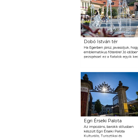
Dobó István tér
Ha Egerben jársz, javasoljuk, hog
emblematikus főterére! Jó időben 
pezsgéssel: ez a fiatalok egyik k
kisebbek játszanak, a biciklisek 
mutatványokkal mulatják az időt
társaságát keresve pihennek az 
Egri Érseki Palota
Az impozáns, barokk stílusban
készült Egri Érseki Palota
Kulturális, Turisztikai és